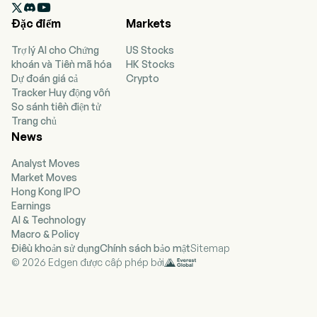

development, manufacturing and sales of
Đặc điểm
Markets
lifestyle electronic products and smart wearable
devices, providing solutions and hardware
Trợ lý AI cho Chứng
US Stocks
products related to fashion, health and smart
khoán và Tiền mã hóa
HK Stocks
technologies.
Dự đoán giá cả
Crypto
Tracker Huy động vốn
So sánh tiền điện tử
Trang chủ
News
Analyst Moves
Market Moves
Hong Kong IPO
Earnings
AI & Technology
Macro & Policy
Điều khoản sử dụng
Chính sách bảo mật
Sitemap
© 2026 Edgen được cấp phép bởi