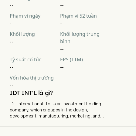
--
--
Phạm vi ngày
Phạm vi 52 tuần
-
-
Khối lượng
Khối lượng trung
bình
--
--
Tỷ suất cổ tức
EPS (TTM)
--
--
Vốn hóa thị trường
--
IDT INT'L là gì?
IDT International Ltd. is an investment holding
company, which engages in the design,
development, manufacturing, marketing, and
distribution of lifestyle electronic products. The
company employs 20 full-time employees The
firm is involved in the design, research and