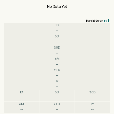
No Data Yet
Được hỗ trợ bởi
1D
--
5D
--
30D
--
6M
--
YTD
--
1Y
--
1D
5D
30D
--
--
--
6M
YTD
1Y
--
--
--