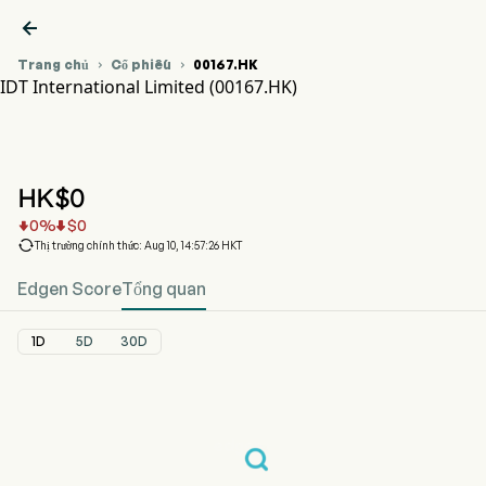

Trang chủ
Cổ phiếu
00167.HK


IDT International Limited (00167.HK)
Biểu đồ giá cổ phiếu 00167.HK
IDT INT'L (00167.HK)
IDT International Limited
HK$
0
0
%
$
0



Thị trường chính thức: Aug 10, 14:57:26 HKT
Edgen Score
Tổng quan
1D
5D
30D