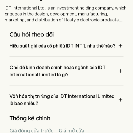
IDT International Ltd. is an investment holding company, which
engages in the design, development, manufacturing,
marketing, and distribution of lifestyle electronic products.
The company employs 20 full-time employees The firm is
involved in the design, research and development,
Câu hỏi theo dõi
manufacturing and sales of lifestyle electronic products and
smart wearable devices, providing solutions and hardware

Hiệu suất giá của cổ phiếu IDT INT'L như thế nào?
products related to fashion, health and smart technologies.
Giá hiện tại của IDT INT'L là $0, đã giảm 0% trong ngày giao 
dịch cuối cùng.
Chủ đề kinh doanh chính hoặc ngành của IDT

International Limited là gì?
IDT International Limited thuộc ngành Consumer products và 
lĩnh vực là Consumer Discretionary
Vốn hóa thị trường của IDT International Limited

là bao nhiêu?
Vốn hóa thị trường hiện tại của IDT International Limited là 
Thống kê chính
$NaN
Giá đóng cửa trước
Giá mở cửa