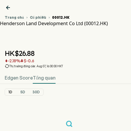

Trang chủ
Cổ phiếu
00012.HK


Henderson Land Development Co Ltd (00012.HK)
Biểu đồ giá cổ phiếu 00012.HK
00012.HK
Henderson Land Development Co Ltd
HK$
26.88
-2.18
%
$
-0.6



Thị trường đóng cửa: Aug 07, 16:00:00 HKT
Edgen Score
Tổng quan
1D
5D
30D