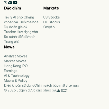

nghiệp hoạt động thông qua sáu phân khúc. Phân
Đặc điểm
Markets
khúc Phát triển Bất động sản tham gia vào việc
phát triển và bán các bất động sản. Phân khúc
Trợ lý AI cho Chứng
US Stocks
Cho thuê Bất động sản tham gia vào việc cho
khoán và Tiền mã hóa
HK Stocks
thuê các bất động sản. Phân khúc Vận hành Cửa
Dự đoán giá cả
Crypto
hàng Bách hóa và Siêu thị Kết hợp Cửa hàng
Tracker Huy động vốn
tham gia vào việc vận hành và quản lý các cửa
So sánh tiền điện tử
hàng bách hóa và siêu thị kết hợp cửa hàng. Phân
Trang chủ
khúc Vận hành Phòng Khách sạn tham gia vào
News
việc vận hành các bất động sản khách sạn. Phân
khúc Kinh doanh Khác tham gia vào quản lý khách
Analyst Moves
sạn, kỹ thuật xây dựng, cung cấp dịch vụ cho vay
Market Moves
tài chính, quản lý dự án, quản lý bất động sản, dịch
Hong Kong IPO
vụ an ninh và vệ sinh, hoạt động ăn uống, hoạt
Earnings
động du lịch, cũng như giao dịch vật liệu xây
AI & Technology
dựng. Phân khúc Tiện ích và Năng lượng tham gia
Macro & Policy
vào sản xuất, truyền tải và bán khí đốt, cung cấp
Điều khoản sử dụng
Chính sách bảo mật
Sitemap
nước, kinh doanh năng lượng tái tạo và kinh doanh
© 2026 Edgen được cấp phép bởi
năng lượng mới nổi.