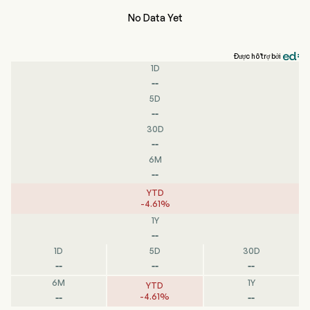
No Data Yet
Được hỗ trợ bởi
1D
--
5D
--
30D
--
6M
--
YTD
-
4.61
%
1Y
--
1D
5D
30D
--
--
--
6M
1Y
YTD
--
--
-
4.61
%