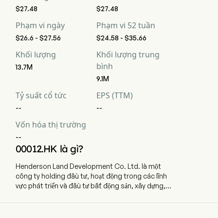
$27.48
$27.48
Phạm vi ngày
Phạm vi 52 tuần
$26.6 - $27.56
$24.58 - $35.66
Khối lượng
Khối lượng trung
bình
13.7M
9.1M
Tỷ suất cổ tức
EPS (TTM)
--
--
Vốn hóa thị trường
--
00012.HK là gì?
Henderson Land Development Co. Ltd. là một
công ty holding đầu tư, hoạt động trong các lĩnh
vực phát triển và đầu tư bất động sản, xây dựng,
cơ sở hạ tầng, vận hành khách sạn, tài chính, vận
hành cửa hàng bách hóa và quản lý dự án. Công
ty sử dụng 9.997 nhân viên toàn thời gian. Doanh