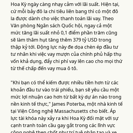
Hoa Kỳ ngày càng nhạy cảm với lãi suất. Hiện tại,
cứ mỗi bảy đô la chi tiêu liên bang thì có một đô
la được dành cho việc thanh toán lãi vay. Theo
Văn phòng Ngân sách Quốc hội, ngay cả một
mức tăng lãi suất nhỏ 0,1 điểm phần trăm cũng
sẽ làm thâm hụt tăng thêm 379 tỷ USD trong
thập kỷ tới. Động lực này đe dọa chèn ép đầu tư
tư nhân khi việc vay mượn của chính phủ hấp thụ
vốn khả dụng, đẩy chi phí vay lên cao cho mọi thứ
từ thế chấp đến vay mua ô tô.
"Khi bạn có thể kiếm được nhiều tiền hơn từ các
khoản đầu tư vào trái phiếu, bạn sẽ yêu cầu một
mức lợi nhuận cao hơn từ bất kỳ dự án nào trong
nền kinh tế thực," James Poterba, một nhà kinh tế
tại Viện Công nghệ Massachusetts cho biết. Áp
lực tài khóa này xảy ra khi Hoa Kỳ đối mặt với sự
cạnh tranh toàn cầu gay gắt trong các lĩnh vực
công nghệ then chốt như trí tuệ nhân tạo và xe