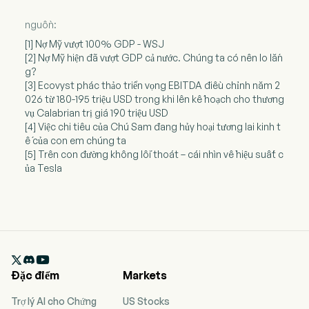
nguồn:
[1] Nợ Mỹ vượt 100% GDP - WSJ
[2] Nợ Mỹ hiện đã vượt GDP cả nước. Chúng ta có nên lo lắn
g?
[3] Ecovyst phác thảo triển vọng EBITDA điều chỉnh năm 2
026 từ 180-195 triệu USD trong khi lên kế hoạch cho thương
vụ Calabrian trị giá 190 triệu USD
[4] Việc chi tiêu của Chú Sam đang hủy hoại tương lai kinh t
ế của con em chúng ta
[5] Trên con đường không lối thoát – cái nhìn về hiệu suất c
ủa Tesla

Đặc điểm
Markets
Trợ lý AI cho Chứng
US Stocks