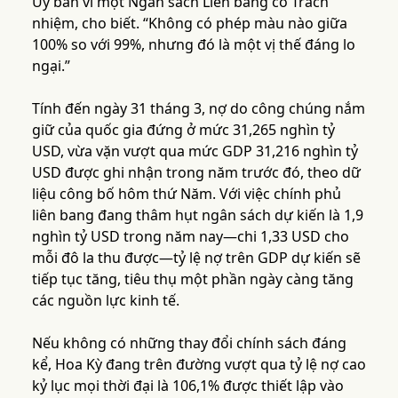
Ủy ban vì một Ngân sách Liên bang có Trách
nhiệm, cho biết. “Không có phép màu nào giữa
100% so với 99%, nhưng đó là một vị thế đáng lo
ngại.”
Tính đến ngày 31 tháng 3, nợ do công chúng nắm
giữ của quốc gia đứng ở mức 31,265 nghìn tỷ
USD, vừa vặn vượt qua mức GDP 31,216 nghìn tỷ
USD được ghi nhận trong năm trước đó, theo dữ
liệu công bố hôm thứ Năm. Với việc chính phủ
liên bang đang thâm hụt ngân sách dự kiến ​​là 1,9
nghìn tỷ USD trong năm nay—chi 1,33 USD cho
mỗi đô la thu được—tỷ lệ nợ trên GDP dự kiến ​​sẽ
tiếp tục tăng, tiêu thụ một phần ngày càng tăng
các nguồn lực kinh tế.
Nếu không có những thay đổi chính sách đáng
kể, Hoa Kỳ đang trên đường vượt qua tỷ lệ nợ cao
kỷ lục mọi thời đại là 106,1% được thiết lập vào