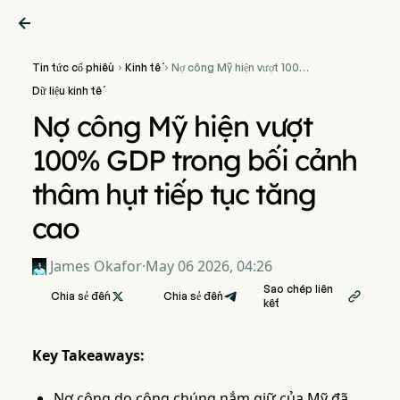

Tin tức cổ phiếu
Kinh tế
Nợ công Mỹ hiện vượt 100%


GDP trong bối cảnh thâm
Dữ liệu kinh tế
hụt tiếp tục tăng cao
Nợ công Mỹ hiện vượt
100% GDP trong bối cảnh
thâm hụt tiếp tục tăng
cao
James Okafor
·
May 06 2026, 04:26
Sao chép liên
Chia sẻ đến

Chia sẻ đến

kết
Key Takeaways:
Nợ công do công chúng nắm giữ của Mỹ đã