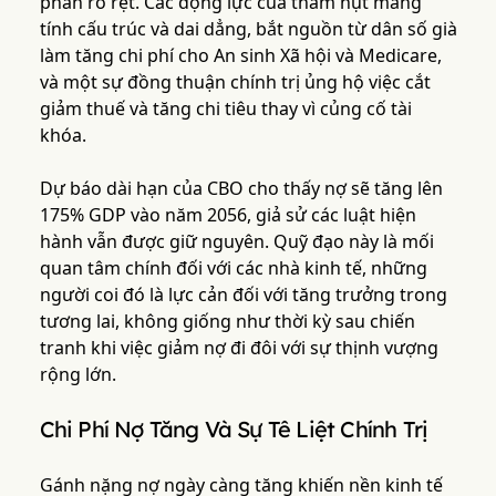
phản rõ rệt. Các động lực của thâm hụt mang
tính cấu trúc và dai dẳng, bắt nguồn từ dân số già
làm tăng chi phí cho An sinh Xã hội và Medicare,
và một sự đồng thuận chính trị ủng hộ việc cắt
giảm thuế và tăng chi tiêu thay vì củng cố tài
khóa.
Dự báo dài hạn của CBO cho thấy nợ sẽ tăng lên
175% GDP vào năm 2056, giả sử các luật hiện
hành vẫn được giữ nguyên. Quỹ đạo này là mối
quan tâm chính đối với các nhà kinh tế, những
người coi đó là lực cản đối với tăng trưởng trong
tương lai, không giống như thời kỳ sau chiến
tranh khi việc giảm nợ đi đôi với sự thịnh vượng
rộng lớn.
Chi Phí Nợ Tăng Và Sự Tê Liệt Chính Trị
Gánh nặng nợ ngày càng tăng khiến nền kinh tế