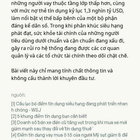
những người vay thuộc tầng lớp thấp hơn, cùng
với mức nợ thẻ tín dụng kỷ lục 1,3 nghìn tỷ USD,
làm nổi bật vị thế bấp bênh của một bộ phận
đáng kể dân số. Trong khi phân khúc siêu hạng
phát đạt, sức khỏe tài chính của những người
tiêu dùng dưới chuẩn và cận chuẩn đang xấu đi,
gây ra rủi ro hệ thống đang được các cơ quan
quản lý và các tổ chức tài chính theo dõi chặt chẽ.
Bài viết này chỉ mang tính chất thông tin và
không cấu thành lời khuyên đầu tư.
nguồn:
[1] Câu lạc bộ điểm tín dụng siêu hạng đang phát triển nhan
h chóng - WSJ
[2] 5 khung điểm tín dụng bạn cần biết
[3] Doanh số bán xe điện cũ tăng vọt trong khi mua xe mới
giảm mạnh sau thay đổi về tín dụng thuế
[4] Điểm tín dụng vay mua ô tô của người Mỹ sụt giảm 8 điể