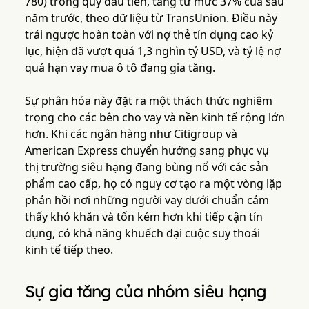
780) trong quý đầu tiên, tăng từ mức 37% của sáu
năm trước, theo dữ liệu từ TransUnion. Điều này
trái ngược hoàn toàn với nợ thẻ tín dụng cao kỷ
lục, hiện đã vượt quá 1,3 nghìn tỷ USD, và tỷ lệ nợ
quá hạn vay mua ô tô đang gia tăng.
Sự phân hóa này đặt ra một thách thức nghiêm
trọng cho các bên cho vay và nền kinh tế rộng lớn
hơn. Khi các ngân hàng như Citigroup và
American Express chuyển hướng sang phục vụ
thị trường siêu hạng đang bùng nổ với các sản
phẩm cao cấp, họ có nguy cơ tạo ra một vòng lặp
phản hồi nơi những người vay dưới chuẩn cảm
thấy khó khăn và tốn kém hơn khi tiếp cận tín
dụng, có khả năng khuếch đại cuộc suy thoái
kinh tế tiếp theo.
Sự gia tăng của nhóm siêu hạng