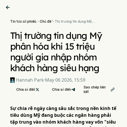

Tin tức cổ phiếu
Chủ đề
Thị trường tín dụng Mỹ


phân hóa khi 15 triệu người
gia nhập nhóm khách hàng
Thị trường tín dụng Mỹ
siêu hạng
phân hóa khi 15 triệu
người gia nhập nhóm
khách hàng siêu hạng
Hannah Park
·
May 06 2026, 15:59
Sao chép liên
Chia sẻ đến

Chia sẻ đến

kết
Sự chia rẽ ngày càng sâu sắc trong nền kinh tế
tiêu dùng Mỹ đang buộc các ngân hàng phải
tập trung vào nhóm khách hàng vay vốn "siêu