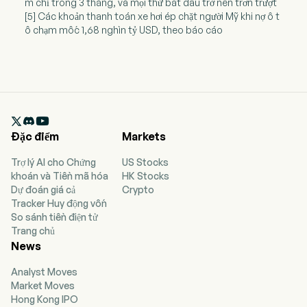
m chỉ trong 3 tháng, và mọi thứ bắt đầu trở nên trơn trượt
[5] Các khoản thanh toán xe hơi ép chặt người Mỹ khi nợ ô t
ô chạm mốc 1,68 nghìn tỷ USD, theo báo cáo

Đặc điểm
Markets
Trợ lý AI cho Chứng
US Stocks
khoán và Tiền mã hóa
HK Stocks
Dự đoán giá cả
Crypto
Tracker Huy động vốn
So sánh tiền điện tử
Trang chủ
News
Analyst Moves
Market Moves
Hong Kong IPO