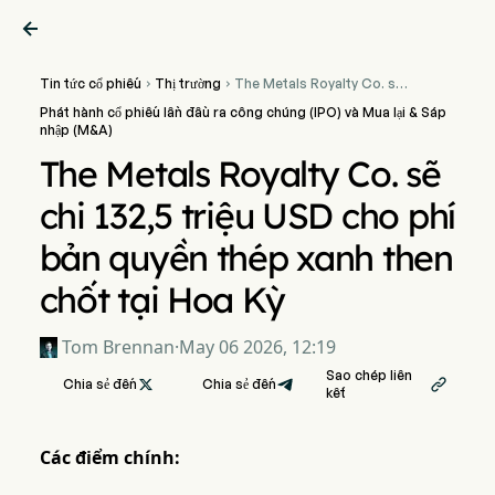

Tin tức cổ phiếu
Thị trường
The Metals Royalty Co. sẽ


chi 132,5 triệu USD cho phí
Phát hành cổ phiếu lần đầu ra công chúng (IPO) và Mua lại & Sáp
bản quyền thép xanh then
nhập (M&A)
chốt tại Hoa Kỳ
The Metals Royalty Co. sẽ
chi 132,5 triệu USD cho phí
bản quyền thép xanh then
chốt tại Hoa Kỳ
Tom Brennan
·
May 06 2026, 12:19
Sao chép liên
Chia sẻ đến

Chia sẻ đến

kết
Các điểm chính: