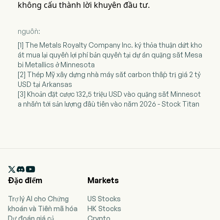
không cấu thành lời khuyên đầu tư.
nguồn:
[1] The Metals Royalty Company Inc. ký thỏa thuận dứt kho
át mua lại quyền lợi phí bản quyền tại dự án quặng sắt Mesa
bi Metallics ở Minnesota
[2] Thép Mỹ xây dựng nhà máy sắt carbon thấp trị giá 2 tỷ
USD tại Arkansas
[3] Khoản đặt cược 132,5 triệu USD vào quặng sắt Minnesot
a nhắm tới sản lượng đầu tiên vào năm 2026 - Stock Titan

Đặc điểm
Markets
Trợ lý AI cho Chứng
US Stocks
khoán và Tiền mã hóa
HK Stocks
Dự đoán giá cả
Crypto