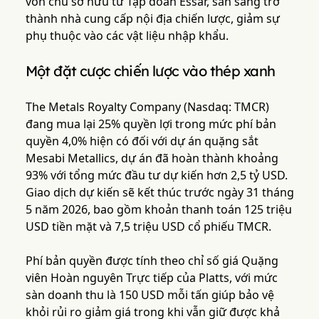
vốn chủ sở hữu từ Tập đoàn Essar, sẵn sàng trở
thành nhà cung cấp nội địa chiến lược, giảm sự
phụ thuộc vào các vật liệu nhập khẩu.
Một đặt cược chiến lược vào thép xanh
The Metals Royalty Company (Nasdaq: TMCR)
đang mua lại 25% quyền lợi trong mức phí bản
quyền 4,0% hiện có đối với dự án quặng sắt
Mesabi Metallics, dự án đã hoàn thành khoảng
93% với tổng mức đầu tư dự kiến hơn 2,5 tỷ USD.
Giao dịch dự kiến sẽ kết thúc trước ngày 31 tháng
5 năm 2026, bao gồm khoản thanh toán 125 triệu
USD tiền mặt và 7,5 triệu USD cổ phiếu TMCR.
Phí bản quyền được tính theo chỉ số giá Quặng
viên Hoàn nguyên Trực tiếp của Platts, với mức
sàn doanh thu là 150 USD mỗi tấn giúp bảo vệ
khỏi rủi ro giảm giá trong khi vẫn giữ được khả