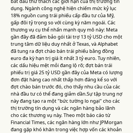
bắt đầu thử thách các giới hạn của thị trường tín
dụng. Ngành công nghệ hiện chiếm mức kỷ lục
18% nguồn cung trái phiếu cấp đầu tư của Mỹ,
gấp đôi tỷ trọng so với cùng kỳ năm ngoái. Các
thương vụ cụ thể nhấn mạnh quy mô này: Meta
gần đây đã đảm bảo gói tài trợ 13 tỷ USD cho một
trung tâm dữ liệu duy nhất ở Texas, và Alphabet
đã tung ra đợt chào bán trái phiếu bằng đồng
euro đa kỳ hạn trị giá ít nhất 3 tỷ euro. Tuy nhiên,
các dấu hiệu mệt mỏi đang lộ rõ; đợt bán trái
phiếu trị giá 25 tỷ USD gần đây của Meta có lượng
đơn đặt hàng cao nhất thấp hơn đáng kể so với
đợt chào bán trước đó, cho thấy nhu cầu của các
nhà đầu tư có thể đang giảm dần.Sự tập trung nợ
này đang tạo ra một "bức tường lo ngại" cho các
thị trường tín dụng và các ngân hàng bảo lãnh
cho các thương vụ này. Theo một báo cáo từ
Financial Times, các ngân hàng lớn như JPMorgan
đang gặp khó khăn trong việc hợp vốn các khoản