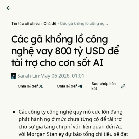

Tin tức cổ phiếu
Chủ đề
Các gã khổng lồ công nghệ


vay 800 tỷ USD để tài trợ
cho cơn sốt AI
Các gã khổng lồ công
nghệ vay 800 tỷ USD để
tài trợ cho cơn sốt AI
Sarah Lin
·
May 06 2026, 01:01
Sao chép liên
Chia sẻ đến

Chia sẻ đến

kết
Các công ty công nghệ quy mô cực lớn đang
phát hành nợ ở mức chưa từng có để tài trợ
cho sự gia tăng chi phí vốn liên quan đến AI,
với Morgan Stanley dự báo tổng chi tiêu sẽ đạt