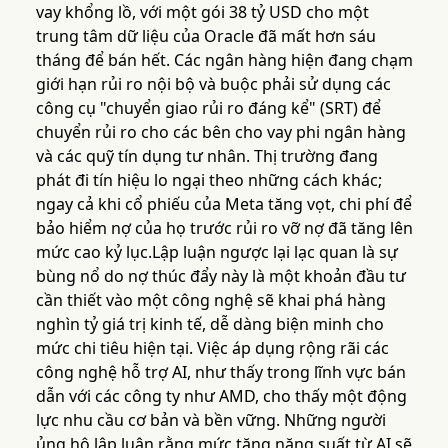
vay khổng lồ, với một gói 38 tỷ USD cho một
trung tâm dữ liệu của Oracle đã mất hơn sáu
tháng để bán hết. Các ngân hàng hiện đang chạm
giới hạn rủi ro nội bộ và buộc phải sử dụng các
công cụ "chuyển giao rủi ro đáng kể" (SRT) để
chuyển rủi ro cho các bên cho vay phi ngân hàng
và các quỹ tín dụng tư nhân. Thị trường đang
phát đi tín hiệu lo ngại theo những cách khác;
ngay cả khi cổ phiếu của Meta tăng vọt, chi phí để
bảo hiểm nợ của họ trước rủi ro vỡ nợ đã tăng lên
mức cao kỷ lục.Lập luận ngược lại lạc quan là sự
bùng nổ do nợ thúc đẩy này là một khoản đầu tư
cần thiết vào một công nghệ sẽ khai phá hàng
nghìn tỷ giá trị kinh tế, dễ dàng biện minh cho
mức chi tiêu hiện tại. Việc áp dụng rộng rãi các
công nghệ hỗ trợ AI, như thấy trong lĩnh vực bán
dẫn với các công ty như AMD, cho thấy một động
lực nhu cầu cơ bản và bền vững. Những người
ủng hộ lập luận rằng mức tăng năng suất từ AI sẽ