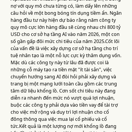
nợ với quy mô chưa từng có, làm dấy lên những
câu hỏi về một bong bóng tín dụng tiềm ẩn. Ngân
hàng đầu tư này hiện dự báo rằng năm công ty
quy mô cực lớn hàng đầu sẽ cùng nhau chi 800 tỷ
USD cho cơ sở hạ tầng AI vào năm 2026, một con
số gần gấp đôi mức chi tiêu của năm 2025.Cốt lõi
của vấn đề là việc xây dựng cơ sở hạ tầng cho trí
tuệ nhân tạo là một nỗ lực cực kỳ thâm dụng vốn.
Mặc dù các công ty này từ lâu đã được coi là
những cỗ máy tạo ra tiền mặt "ít tài sản", việc
chuyển hướng sang AI đòi hỏi phải xây dựng và
trang bị một mạng lưới toàn cầu gồm các trung
tâm dữ liệu khổng lồ. Cơn sốt chi tiêu này đang
diễn ra nhanh đến mức nó vượt quá lợi nhuận,
buộc các công ty phải dựa vào tiền vay để tài trợ
cho việc mở rộng và duy trì lợi nhuận cho cổ
đông thông qua việc mua lại cổ phiếu và cổ
tức.Kết quả là một lượng nợ mới khổng lồ đang