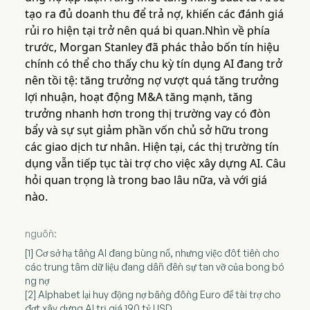
tạo ra đủ doanh thu để trả nợ, khiến các đánh giá
rủi ro hiện tại trở nên quá bi quan.Nhìn về phía
trước, Morgan Stanley đã phác thảo bốn tín hiệu
chính có thể cho thấy chu kỳ tín dụng AI đang trở
nên tồi tệ: tăng trưởng nợ vượt quá tăng trưởng
lợi nhuận, hoạt động M&A tăng mạnh, tăng
trưởng nhanh hơn trong thị trường vay có đòn
bẩy và sự sụt giảm phần vốn chủ sở hữu trong
các giao dịch tư nhân. Hiện tại, các thị trường tín
dụng vẫn tiếp tục tài trợ cho việc xây dựng AI. Câu
hỏi quan trọng là trong bao lâu nữa, và với giá
nào.
nguồn:
[1] Cơ sở hạ tầng AI đang bùng nổ, nhưng việc đốt tiền cho
các trung tâm dữ liệu đang dẫn đến sự tan vỡ của bong bó
ng nợ
[2] Alphabet lại huy động nợ bằng đồng Euro để tài trợ cho
đợt xây dựng AI trị giá 190 tỷ USD