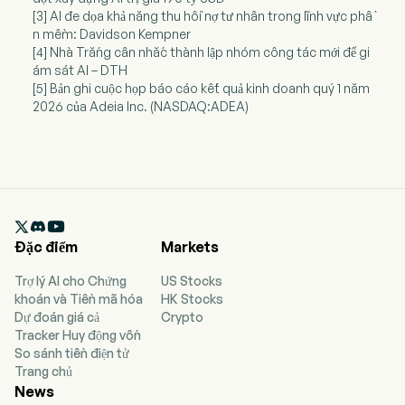
[3] AI đe dọa khả năng thu hồi nợ tư nhân trong lĩnh vực phầ
n mềm: Davidson Kempner
[4] Nhà Trắng cân nhắc thành lập nhóm công tác mới để gi
ám sát AI – DTH
[5] Bản ghi cuộc họp báo cáo kết quả kinh doanh quý 1 năm
2026 của Adeia Inc. (NASDAQ:ADEA)

Đặc điểm
Markets
Trợ lý AI cho Chứng
US Stocks
khoán và Tiền mã hóa
HK Stocks
Dự đoán giá cả
Crypto
Tracker Huy động vốn
So sánh tiền điện tử
Trang chủ
News