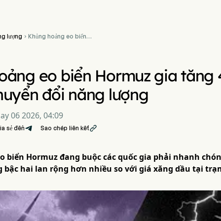
g lượng
Khủng hoảng eo biển

Hormuz gia tăng 4 rủi ro
mới, Úc đẩy nhanh chuyển
đổi năng lượng
ảng eo biển Hormuz gia tăng 4
huyển đổi năng lượng
ay 06 2026, 04:09
ia sẻ đến
Sao chép liên kết

Eo biển Hormuz đang buộc các quốc gia phải nhanh chón
g bậc hai lan rộng hơn nhiều so với giá xăng dầu tại trạ