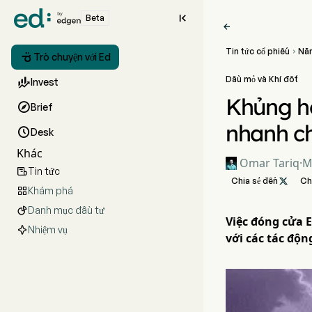

Beta

Tin tức cổ phiếu
Năn


Trò chuyện với Ed
Dầu mỏ và Khí đốt

Invest
Khủng ho

Brief
nhanh c

Desk
Khác
Omar Tariq
·
M
Tin tức

Chia sẻ đến

Ch
Khám phá

Danh mục đầu tư

Việc đóng cửa 
Nhiệm vụ
với các tác độn