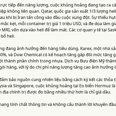
trực tiếp đến năng lượng, cuộc khủng hoảng đang tạo ra cá
p không liên quan. Qatar, quốc gia sản xuất 1/3 lượng heli 
au khi bị Iran tấn công vào đầu cuộc xung đột. Sự thiếu hụ
ị mắc kẹt, mỗi container trị giá 1 triệu USD, và đe dọa làm 
MRI, vốn dựa vào heli để làm mát. Các cơ quan y tế tại Sa
bổ heli.
ng đang ảnh hưởng đến hàng tiêu dùng. Karex, một nhà sản
 30%, và Dow Chemical có kế hoạch tăng gấp đôi mức tăng g
ột thành phần chính trong nhựa. Dịch vụ Bưu điện Mỹ thậ
 gói hàng, với lý do chi phí năng lượng tăng cao ảnh hưởng
 đảm bảo nguồn cung nhiên liệu bằng cách ký kết các thỏa t
sia và Singapore, cuộc khủng hoảng tại Eo biển Hormuz là 
n địa chính trị được đo bằng nhiều thứ hơn là chỉ giá dầu.
 mang tính chất thông tin và không cấu thành lời khuyên đầu