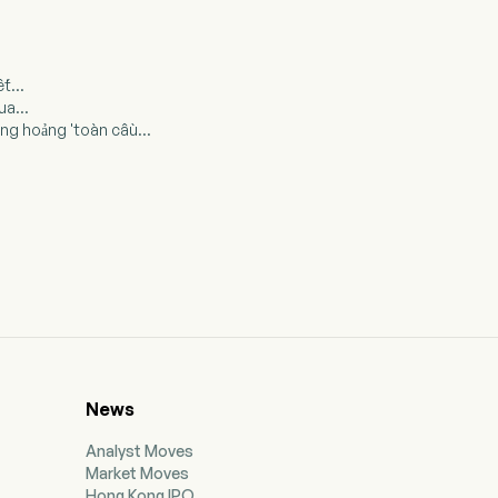
t...
ua...
ng hoảng 'toàn cầu...
News
Analyst Moves
Market Moves
Hong Kong IPO