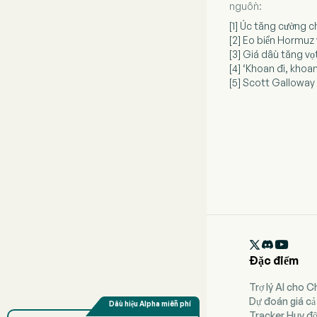
nguồn:
[1] Úc tăng cường 
[2] Eo biển Hormuz
[3] Giá dầu tăng vọ
[4] ‘Khoan đi, khoa
[5] Scott Galloway

Đặc điểm
Trợ lý AI cho 
Dự đoán giá cả
Tracker Huy đ