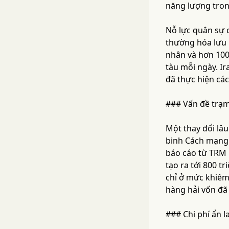
năng lượng tron
Nỗ lực quân sự c
thường hóa lưu 
nhân và hơn 100
tàu mỗi ngày. Ir
đã thực hiện cá
### Vấn đề trạm
Một thay đổi lâu
binh Cách mạng 
báo cáo từ TRM L
tạo ra tới 800 t
chỉ ở mức khiêm 
hàng hải vốn đã
### Chi phí ẩn 