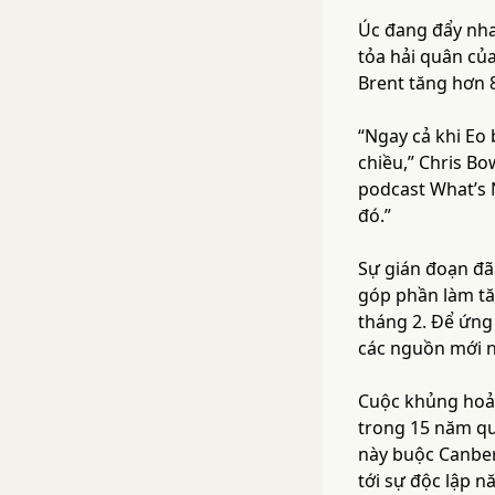
Úc đang đẩy nha
tỏa hải quân củ
Brent tăng hơn 
“Ngay cả khi Eo
chiều,” Chris B
podcast What’s 
đó.”
Sự gián đoạn đã
góp phần làm tă
tháng 2. Để ứng 
các nguồn mới n
Cuộc khủng hoản
trong 15 năm qua
này buộc Canber
tới sự độc lập n