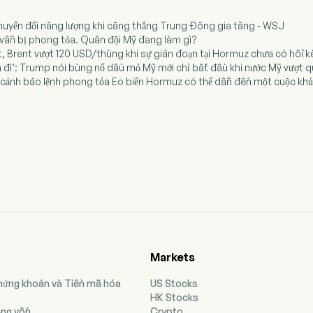
chuyển đổi năng lượng khi căng thẳng Trung Đông gia tăng - WSJ
 vẫn bị phong tỏa. Quân đội Mỹ đang làm gì?
t, Brent vượt 120 USD/thùng khi sự gián đoạn tại Hormuz chưa có hồi kế
n đi’: Trump nói bùng nổ dầu mỏ Mỹ mới chỉ bắt đầu khi nước Mỹ vượt q
 cảnh báo lệnh phong tỏa Eo biển Hormuz có thể dẫn đến một cuộc khủ
Markets
Chứng khoán và Tiền mã hóa
US Stocks
HK Stocks
ộng vốn
Crypto