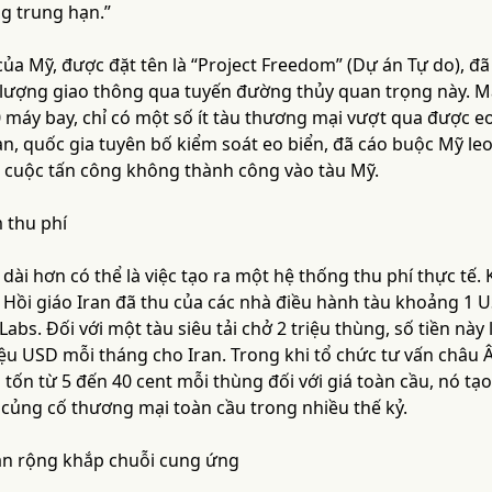
g trung hạn.”
ủa Mỹ, được đặt tên là “Project Freedom” (Dự án Tự do), đã
lượng giao thông qua tuyến đường thủy quan trọng này. Mặ
 máy bay, chỉ có một số ít tàu thương mại vượt qua được eo
an, quốc gia tuyên bố kiểm soát eo biển, đã cáo buộc Mỹ le
c cuộc tấn công không thành công vào tàu Mỹ.
 thu phí
 dài hơn có thể là việc tạo ra một hệ thống thu phí thực tế.
Hồi giáo Iran đã thu của các nhà điều hành tàu khoảng 1 U
abs. Đối với một tàu siêu tải chở 2 triệu thùng, số tiền này 
riệu USD mỗi tháng cho Iran. Trong khi tổ chức tư vấn châu Â
tốn từ 5 đến 40 cent mỗi thùng đối với giá toàn cầu, nó tạo
 củng cố thương mại toàn cầu trong nhiều thế kỷ.
lan rộng khắp chuỗi cung ứng