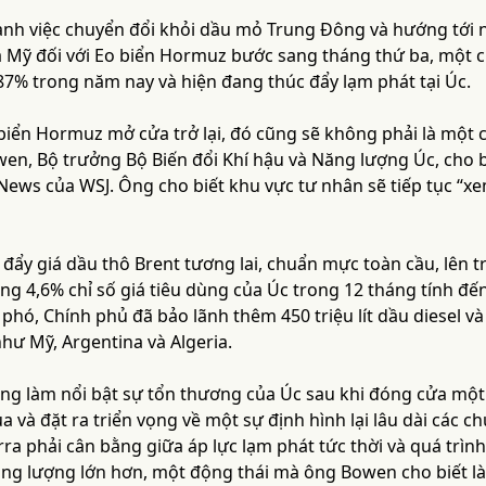
nh việc chuyển đổi khỏi dầu mỏ Trung Đông và hướng tới n
a Mỹ đối với Eo biển Hormuz bước sang tháng thứ ba, một 
87% trong năm nay và hiện đang thúc đẩy lạm phát tại Úc.
 biển Hormuz mở cửa trở lại, đó cũng sẽ không phải là một
owen, Bộ trưởng Bộ Biến đổi Khí hậu và Năng lượng Úc, cho 
News của WSJ. Ông cho biết khu vực tư nhân sẽ tiếp tục “x
 đẩy giá dầu thô Brent tương lai, chuẩn mực toàn cầu, lên 
ng 4,6% chỉ số giá tiêu dùng của Úc trong 12 tháng tính đế
phó, Chính phủ đã bảo lãnh thêm 450 triệu lít dầu diesel và 1
hư Mỹ, Argentina và Algeria.
g làm nổi bật sự tổn thương của Úc sau khi đóng cửa một
 và đặt ra triển vọng về một sự định hình lại lâu dài các 
ra phải cân bằng giữa áp lực lạm phát tức thời và quá trìn
ăng lượng lớn hơn, một động thái mà ông Bowen cho biết là 