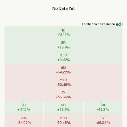
No Data Yet
Tarafından desteklenen
1D
+
15.12
%
5D
+
23.1
%
30D
+
14.3
%
6M
-
54.92
%
YTD
-
50.45
%
1Y
-
65.36
%
1D
5D
30D
+
15.12
%
+
23.1
%
+
14.3
%
6M
YTD
1Y
-
54.92
%
-
50.45
%
-
65.36
%