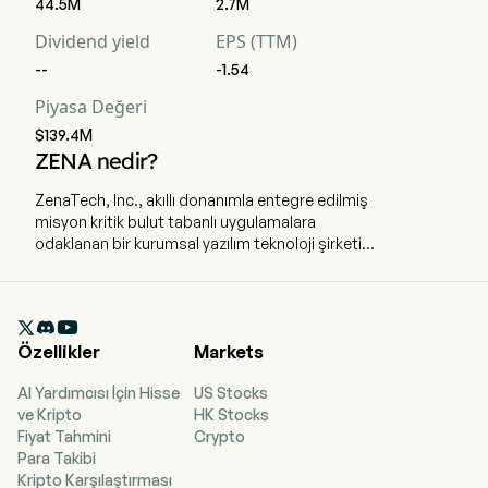
44.5M
2.7M
Dividend yield
EPS (TTM)
--
-1.54
Piyasa Değeri
$139.4M
ZENA nedir?
ZenaTech, Inc., akıllı donanımla entegre edilmiş
misyon kritik bulut tabanlı uygulamalara
odaklanan bir kurumsal yazılım teknoloji şirketidir
ve çeşitli sektörlerde yenilikçi çözümler sunar.
Şirketin merkezi Ontario, Toronto'da
bulunmaktadır. Şirket 1 Ekim 2024'te IPO'ya

girmiştir. Şirket, yazılım geliştirme teknolojisi,
Özellikler
Markets
satış ve dağıtım ile dron üretimi, satışı ve
dağıtımı alanlarında faaliyet göstermektedir.
AI Yardımcısı İçin Hisse
US Stocks
Yazılım ürünleri ZenaTech, PacePlus,
ve Kripto
HK Stocks
SystemView, ZigVoice, WorkAware, TillerStack ve
Fiyat Tahmini
Crypto
PsPortals aracılığıyla işletilmekte olup dron işini
Para Takibi
ise ZenaDrone markasıyla yürütmektedir. Dron
Kripto Karşılaştırması
teknoloji çözümleri arasında ZenaDrone 1000, IQ