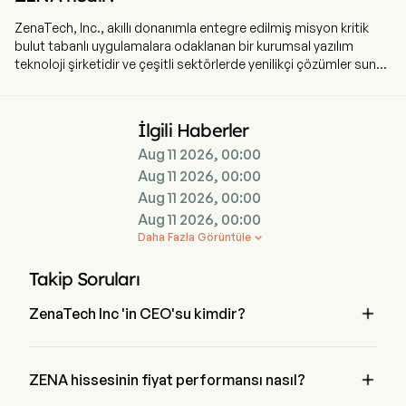
ZenaTech, Inc., akıllı donanımla entegre edilmiş misyon kritik
bulut tabanlı uygulamalara odaklanan bir kurumsal yazılım
teknoloji şirketidir ve çeşitli sektörlerde yenilikçi çözümler sunar.
Şirketin merkezi Ontario, Toronto'da bulunmaktadır. Şirket 1
Ekim 2024'te IPO'ya girmiştir. Şirket, yazılım geliştirme
teknolojisi, satış ve dağıtım ile dron üretimi, satışı ve dağıtımı
İlgili Haberler
alanlarında faaliyet göstermektedir. Yazılım ürünleri ZenaTech,
Aug 11 2026, 00:00
PacePlus, SystemView, ZigVoice, WorkAware, TillerStack ve
PsPortals aracılığıyla işletilmekte olup dron işini ise ZenaDrone
Aug 11 2026, 00:00
markasıyla yürütmektedir. Dron teknoloji çözümleri arasında
Aug 11 2026, 00:00
ZenaDrone 1000, IQ Nano ve IQ Square yer almaktadır.
Aug 11 2026, 00:00
ZenaDrone 1000, yazılım teknolojisi ile özel donanım bileşenlerini
Daha Fazla Görüntüle

birleştiren bir drondur. ZenaDrone 1000, enerji, boru hatları,
inşaat, tarım, vahşi yaşam yönetimi ve büyük yapı bakımı gibi
Takip Soruları
sektörlerde video gözetimi ve muayene amacıyla
kullanılmaktadır. ZenaDrone IQ serisi, otonom muayene ve

ZenaTech Inc 'in CEO'su kimdir?
izleme özelliklerine sahip olarak kapalı ortamlarda uçmak üzere
tasarlanmıştır.
Dr. Shaun Passley 2017 'den beri şirketle birlikte olan 
ZenaTech Inc 'in Chairman of the Board 'ıdır.

ZENA hissesinin fiyat performansı nasıl?