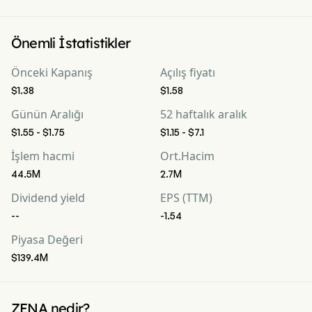
Önemli İstatistikler
Önceki Kapanış
Açılış fiyatı
$1.38
$1.58
Günün Aralığı
52 haftalık aralık
$1.55 - $1.75
$1.15 - $7.1
İşlem hacmi
Ort.Hacim
44.5M
2.7M
Dividend yield
EPS (TTM)
--
-1.54
Piyasa Değeri
$139.4M
ZENA nedir?