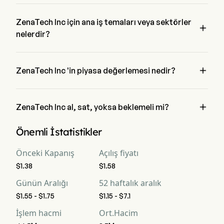
ZENA 'in mevcut fiyatı $1.6 'dir, son işlem günde 3.01% 
azalmış etti.
ZenaTech Inc için ana iş temaları veya sektörler

nelerdir?
ZenaTech Inc Technology endüstrisine ait ve sektör 
Information Technology 'dir

ZenaTech Inc 'in piyasa değerlemesi nedir?
ZenaTech Inc 'in mevcut piyasa değerlemesi $139.4M 'dir

ZenaTech Inc al, sat, yoksa beklemeli mi?
Wall Street analistlerine göre, 4 analist ZenaTech Inc için 
Önemli İstatistikler
analist derecelendirmeleri gerçekleştirdi, bunlar 2 güçlü al, 4 
al, 1 tut, 0 sat ve 2 güçlü sat içermektedir
Önceki Kapanış
Açılış fiyatı
$1.38
$1.58
Günün Aralığı
52 haftalık aralık
$1.55 - $1.75
$1.15 - $7.1
İşlem hacmi
Ort.Hacim