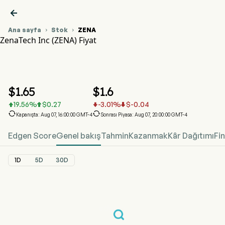

Ana sayfa
Stok
ZENA


ZenaTech Inc (ZENA) Fiyat
ZENA Hisse Senedi Fiyat Grafiği
ZENA Fiyat
ZenaTech Inc
$
1.65
$
1.6
19.56
%
$
0.27
-3.01
%
$
-0.04






Kapanışta: Aug 07, 16:00:00 GMT-4
Sonrası Piyasa: Aug 07, 20:00:00 GMT-4
Edgen Score
Genel bakış
Tahmin
Kazanmak
Kâr Dağıtımı
Fi
1D
5D
30D