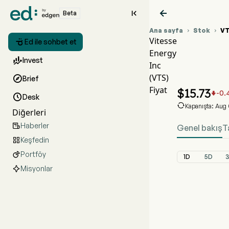


Beta
Ana sayfa
Stok
V


Vitesse

Ed ile sohbet et
Energy
VTS His

Invest
Inc
VTS Fiy
(VTS)

Brief
Vitesse E
Fiyat
$
15.73
-0.


Desk

Kapanışta: Aug
Diğerleri
Haberler

Genel bakış
T
Keşfedin

Portföy

1D
5D
Misyonlar