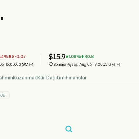
TS
se Senedi Fiyat Grafiği
at
nergy Inc
$
15.9
44
%
$
-0.07
1.08
%
$
0.16




 06, 16:00:00 GMT-4
Sonrası Piyasa: Aug 06, 19:00:22 GMT-4
ahmin
Kazanmak
Kâr Dağıtımı
Finanslar
30D