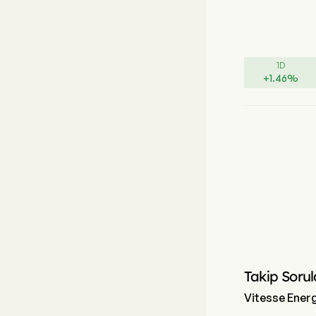
1D
+
1.46
%
Takip Sorul
Vitesse Energ