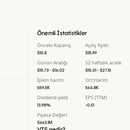
Önemli İstatistikler
Önceki Kapanış
Açılış fiyatı
$15.8
$15.99
Günün Aralığı
52 haftalık aralık
$15.73 - $16.02
$15.01 - $27.15
İşlem hacmi
Ort.Hacim
559.5K
564.8K
Dividend yield
EPS (TTM)
13.98%
-0.51
Piyasa Değeri
$663.1M
VTS nedir?