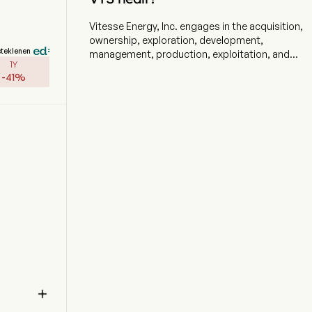
Vitesse Energy, Inc. engages in the acquisition,
ownership, exploration, development,
steklenen
management, production, exploitation, and
1Y
disposition of oil and gas properties. The
-
41
%
company is headquartered in Greenwood
Village, Colorado and currently employs 37 full-
time employees. The company went IPO on
2023-01-10. The firm invests in non-operated
minority working and mineral interests in oil and
natural gas properties with its core area of
focus in the Bakken and Three Forks formations
of the Williston Basin of North Dakota and
Montana. The company also has interests in
wells in the Denver-Julesburg Basin located in
Colorado and Wyoming and the Powder River
Basin located in Wyoming. Its assets consist of
more than 50,000 net acres and interests in
over 7,000 gross producing wells.
