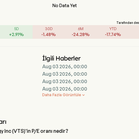
No Data Yet
Tarafından de
5D
30D
6M
YTD
+
2.91
%
-
1.48
%
-
24.28
%
-
17.74
%
İlgili Haberler
Aug 03 2026, 00:00
Aug 03 2026, 00:00
Aug 03 2026, 00:00
Aug 03 2026, 00:00
Daha Fazla Görüntüle

arı
y Inc (VTS)'in P/E oranı nedir?