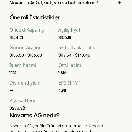

Novartis AG al, sat, yoksa beklemeli mi?
Wall Street analistlerine göre, 26 analist Novartis AG için 
Önemli İstatistikler
analist derecelendirmeleri gerçekleştirdi, bunlar 5 güçlü al, 8 
al, 15 tut, 3 sat ve 5 güçlü sat içermektedir
Önceki Kapanış
Açılış fiyatı
$154.21
$156.18
Günün Aralığı
52 haftalık aralık
$155.53 - $156.63
$117.54 - $170.46
İşlem hacmi
Ort.Hacim
1.1M
1.8M
Dividend yield
EPS (TTM)
--
6.98
Piyasa Değeri
$298.2B
Novartis AG nedir?
Novartis AG, sağlık ürünleri geliştirme, üretme ve
pazarlama işiyle uğraşan bir holding şirkettir.