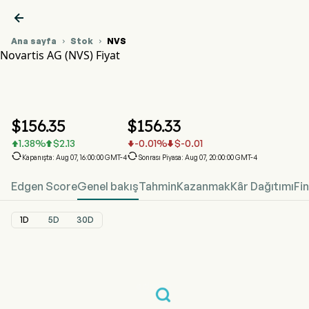

Ana sayfa
Stok
NVS


Novartis AG (NVS) Fiyat
NVS Hisse Senedi Fiyat Grafiği
NVS Fiyat
Novartis AG
$
156.35
$
156.33
1.38
%
$
2.13
-0.01
%
$
-0.01






Kapanışta: Aug 07, 16:00:00 GMT-4
Sonrası Piyasa: Aug 07, 20:00:00 GMT-4
Edgen Score
Genel bakış
Tahmin
Kazanmak
Kâr Dağıtımı
Fi
1D
5D
30D