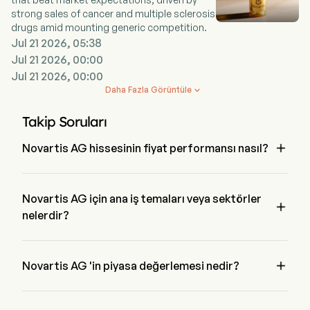
strong sales of cancer and multiple sclerosis
drugs amid mounting generic competition.
Jul 21 2026, 05:38
Jul 21 2026, 00:00
Jul 21 2026, 00:00
Daha Fazla Görüntüle

Takip Soruları

Novartis AG hissesinin fiyat performansı nasıl?
Novartis AG 'in mevcut fiyatı $156.33 'dir, son işlem günde 
0.01% azalmış etti.
Novartis AG için ana iş temaları veya sektörler

nelerdir?
Novartis AG Pharmaceuticals endüstrisine ait ve sektör 
Health Care 'dir

Novartis AG 'in piyasa değerlemesi nedir?
Novartis AG 'in mevcut piyasa değerlemesi $298.2B 'dir