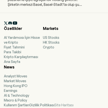
Şirketin merkezi Basel, Basel-Stadt'ta olup şu
anda 75.883 tam zamanlı çalışanı bulunmaktadır.
Şirket 7 Mayıs 2001 tarihinde halka açıklık
sağlamıştır. Şirket, markalı ve jenerik reçeteli

ilaçları, aktif farmasötik maddeleri (API),
Özellikler
Markets
biyobenzerleri ve oftalmolojik ürünleri geliştirir,
üretir ve pazarlar. Şirket, immünoloji, dermatoloji,
AI Yardımcısı İçin Hisse
US Stocks
kanser, oftalmoloji, nörobilimler, solunum,
ve Kripto
HK Stocks
kardiyovasküler, böbrek ve metabolizma
Fiyat Tahmini
Crypto
alanlarında tedavilerde bilim ve dijital teknolojileri
Para Takibi
kullanmaktadır. Şirketin iş faaliyetleri, kan basıncı,
Kripto Karşılaştırması
kanser ve diğer rahatsızlıklar için yenilikçi patent
Ana Sayfa
korumalı reçeteli ilaçları içeren Innovative
News
Medicines (Yenilikçi İlaçlar) ve jenerik ilaçlar ile
biyobenzerleri içeren Sandoz olmak üzere iki
Analyst Moves
bölüme ayrılmıştır.
Market Moves
Hong Kong IPO
Earnings
AI & Technology
Macro & Policy
Kullanım Şartları
Gizlilik Politikası
Site Haritası