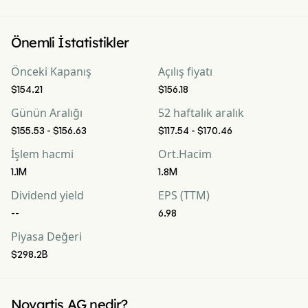
Önemli İstatistikler
Önceki Kapanış
Açılış fiyatı
$154.21
$156.18
Günün Aralığı
52 haftalık aralık
$155.53 - $156.63
$117.54 - $170.46
İşlem hacmi
Ort.Hacim
1.1M
1.8M
Dividend yield
EPS (TTM)
--
6.98
Piyasa Değeri
$298.2B
Novartis AG nedir?