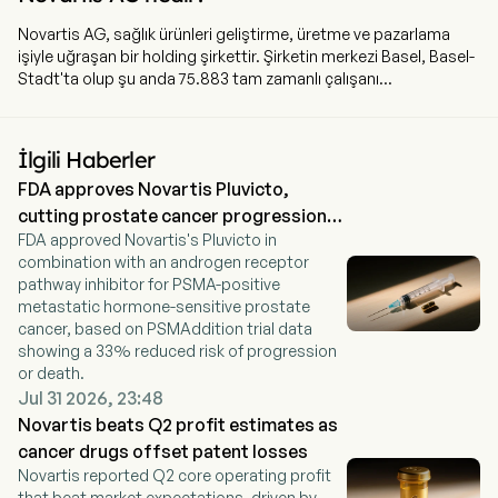
Novartis AG, sağlık ürünleri geliştirme, üretme ve pazarlama
işiyle uğraşan bir holding şirkettir. Şirketin merkezi Basel, Basel-
Stadt'ta olup şu anda 75.883 tam zamanlı çalışanı
bulunmaktadır. Şirket 7 Mayıs 2001 tarihinde halka açıklık
sağlamıştır. Şirket, markalı ve jenerik reçeteli ilaçları, aktif
farmasötik maddeleri (API), biyobenzerleri ve oftalmolojik
İlgili Haberler
ürünleri geliştirir, üretir ve pazarlar. Şirket, immünoloji,
FDA approves Novartis Pluvicto,
dermatoloji, kanser, oftalmoloji, nörobilimler, solunum,
kardiyovasküler, böbrek ve metabolizma alanlarında tedavilerde
cutting prostate cancer progression
bilim ve dijital teknolojileri kullanmaktadır. Şirketin iş faaliyetleri,
FDA approved Novartis's Pluvicto in
risk 33%
kan basıncı, kanser ve diğer rahatsızlıklar için yenilikçi patent
combination with an androgen receptor
korumalı reçeteli ilaçları içeren Innovative Medicines (Yenilikçi
pathway inhibitor for PSMA-positive
İlaçlar) ve jenerik ilaçlar ile biyobenzerleri içeren Sandoz olmak
metastatic hormone-sensitive prostate
üzere iki bölüme ayrılmıştır.
cancer, based on PSMAddition trial data
showing a 33% reduced risk of progression
or death.
Jul 31 2026, 23:48
Novartis beats Q2 profit estimates as
cancer drugs offset patent losses
Novartis reported Q2 core operating profit
that beat market expectations, driven by