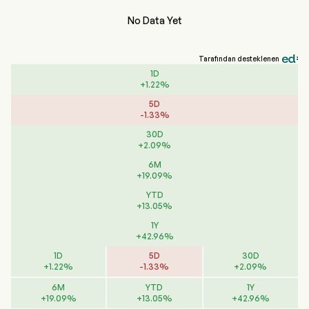
No Data Yet
Tarafından desteklenen
1D
+
1.22
%
5D
-
1.33
%
30D
+
2.09
%
6M
+
19.09
%
YTD
+
13.05
%
1Y
+
42.96
%
1D
5D
30D
+
1.22
%
-
1.33
%
+
2.09
%
6M
YTD
1Y
+
19.09
%
+
13.05
%
+
42.96
%