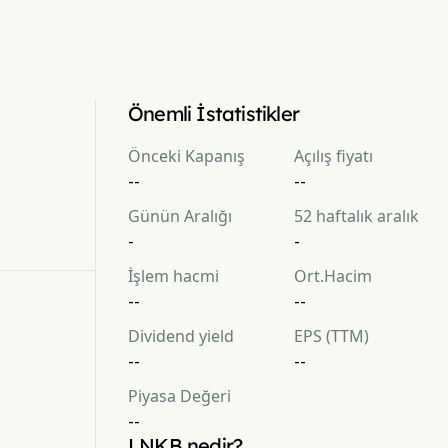
Önemli İstatistikler
Önceki Kapanış
Açılış fiyatı
--
--
4
Günün Aralığı
52 haftalık aralık
-
-
İşlem hacmi
Ort.Hacim
--
--
Dividend yield
EPS (TTM)
--
--
Piyasa Değeri
--
LNKB nedir?