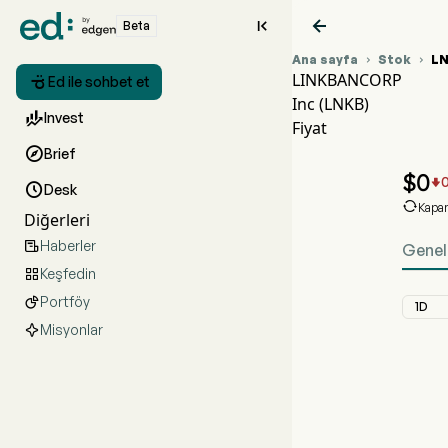


Beta
Ana sayfa
Stok
L


LINKBANCORP

Ed ile sohbet et
Inc (LNKB)

Invest
Fiyat

Brief
$
0


Desk

Kapan
Diğerleri
Haberler

Genel
Keşfedin

Portföy

1D
Misyonlar