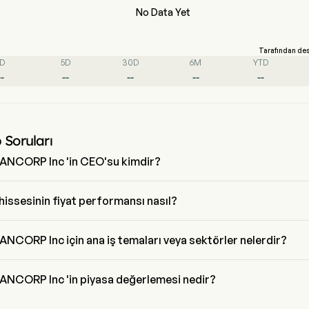
No Data Yet
Tarafından de
1D
5D
30D
6M
YTD
--
--
--
--
--
 Soruları
ANCORP Inc 'in CEO'su kimdir?
rew Samuel 2018 'den beri şirketle birlikte olan LINKBANCORP Inc 'in 
xecutive Officer 'ıdır.
issesinin fiyat performansı nasıl?
n mevcut fiyatı $0 'dir, son işlem günde 0% azalmış etti.
NCORP Inc için ana iş temaları veya sektörler nelerdir?
NCORP Inc Banking endüstrisine ait ve sektör Financials 'dir
ANCORP Inc 'in piyasa değerlemesi nedir?
NCORP Inc 'in mevcut piyasa değerlemesi $NaN 'dir