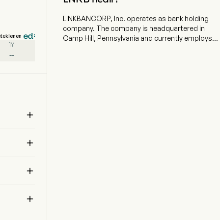
LINKBANCORP, Inc. operates as bank holding
company. The company is headquartered in
steklenen
Camp Hill, Pennsylvania and currently employs
1Y
296 full-time employees. The company went IPO
--
on 2020-02-19. The firm's subsidiary bank,
LINKBANK (the Bank), is a Pennsylvania state-
chartered bank serving individuals, families,
nonprofits and business clients throughout
Pennsylvania, Maryland, Delaware and Virginia
through 24 client solutions centers and

www.linkbank.com. The company offers a full
suite of deposit products and cash
management services focused on the small

business and nonprofit segments. Its principal
lending activity has been the origination of
commercial real estate loans, commercial

business loans, and to a lesser extent,
commercial real estate construction and land
development loans, residential real estate loans,

home equity loans, consumer loans and
agriculture loans. Its commercial real estate and