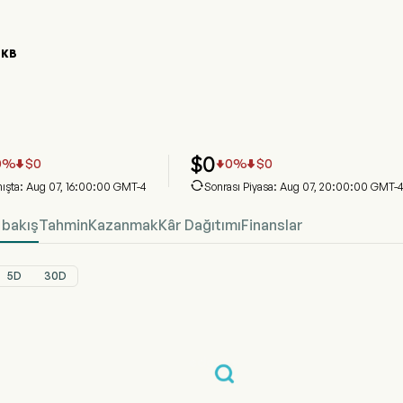
NKB
LNKB Hisse Senedi Fiyat Grafiği
LNKB Fiyat
LINKBANCORP Inc
$
0
0
%
$
0
0
%
$
0




ışta: Aug 07, 16:00:00 GMT-4
Sonrası Piyasa: Aug 07, 20:00:00 GMT-
 bakış
Tahmin
Kazanmak
Kâr Dağıtımı
Finanslar
5D
30D