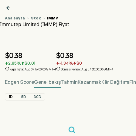

Ana sayfa
Stok
IMMP


Immutep Limited (IMMP) Fiyat
IMMP Hisse Senedi Fiyat Grafiği
IMMP Fiyat
Immutep Limited
$
0.38
$
0.38
2.85
%
$
0.01
-1.34
%
$
0






Kapanışta: Aug 07, 16:00:00 GMT-4
Sonrası Piyasa: Aug 07, 20:00:00 GMT-4
Edgen Score
Genel bakış
Tahmin
Kazanmak
Kâr Dağıtımı
Fi
1D
5D
30D