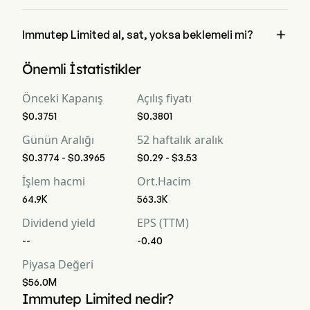
Immutep Limited 'in mevcut piyasa değerlemesi $56.0M 'dir

Immutep Limited al, sat, yoksa beklemeli mi?
Wall Street analistlerine göre, 7 analist Immutep Limited için 
Önemli İstatistikler
analist derecelendirmeleri gerçekleştirdi, bunlar 2 güçlü al, 6 
al, 1 tut, 0 sat ve 2 güçlü sat içermektedir
Önceki Kapanış
Açılış fiyatı
$0.3751
$0.3801
Günün Aralığı
52 haftalık aralık
$0.3774 - $0.3965
$0.29 - $3.53
İşlem hacmi
Ort.Hacim
64.9K
563.3K
Dividend yield
EPS (TTM)
--
-0.40
Piyasa Değeri
$56.0M
Immutep Limited nedir?