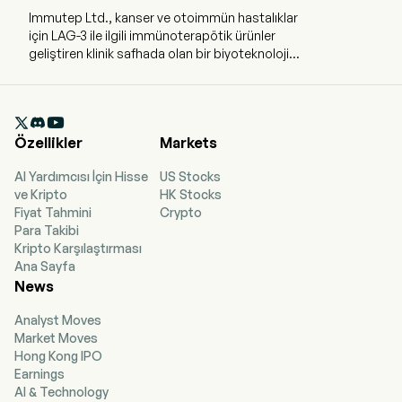
Immutep Ltd., kanser ve otoimmün hastalıklar
için LAG-3 ile ilgili immünoterapötik ürünler
geliştiren klinik safhada olan bir biyoteknoloji
şirketidir. Şirketin merkezi Yeni Güney Galler'in
Sydney şehrinde bulunmaktadır. Şirket, kanser ve
otoimmün hastalıklar için Lenfosit Aktivasyon

Geni (LAG)-3 immünoterapilerinin geliştirilmesine
Özellikler
Markets
odaklanmıştır. Öncü ürün adayı Eftilagimod alfa
(efti veya IMP321), antijen sunan hücreleri (APC)
AI Yardımcısı İçin Hisse
US Stocks
uyararak LAG-3'ün adaptif ve doğuştan gelen
ve Kripto
HK Stocks
bağışıklık sistemlerini kansere karşı harekete
Fiyat Tahmini
Crypto
geçirme özelliğinden yararlanmayı amaçlayan
Para Takibi
çözünebilir bir LAG-3Ig füzyon proteini olup bir
Kripto Karşılaştırması
APC agonistidir. IMP761, otoimmün hastalıkların
Ana Sayfa
kök nedenini, özellikle otoimmün hafıza T
News
hücrelerini susturarak ele alma potansiyeline
sahip, LAG-3'e karşı immünsupresif bir agonist
Analyst Moves
antikordur. Üçüncü ürün adayı LAG525, kanser
Market Moves
tedavisinde potansiyel uygulamalara sahip T
Hong Kong IPO
hücrelerindeki LAG-3 molekülünü hedefleyen
Earnings
antagonist (engelleme) bir antikordur. Dördüncü
AI & Technology
ürün adayı ise otoimmüniteyle ilişkili LAG-3 ifade