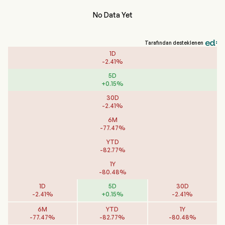
No Data Yet
Tarafından desteklenen
1D
-
2.41
%
5D
+
0.15
%
30D
-
2.41
%
6M
-
77.47
%
YTD
-
82.77
%
1Y
-
80.48
%
1D
5D
30D
-
2.41
%
+
0.15
%
-
2.41
%
6M
YTD
1Y
-
77.47
%
-
82.77
%
-
80.48
%