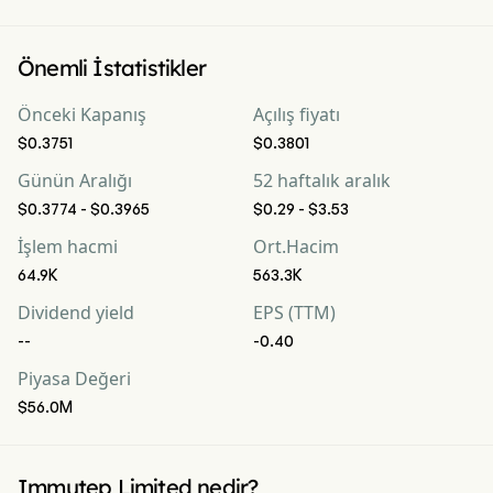
Önemli İstatistikler
Önceki Kapanış
Açılış fiyatı
$0.3751
$0.3801
Günün Aralığı
52 haftalık aralık
$0.3774 - $0.3965
$0.29 - $3.53
İşlem hacmi
Ort.Hacim
64.9K
563.3K
Dividend yield
EPS (TTM)
--
-0.40
Piyasa Değeri
$56.0M
Immutep Limited nedir?