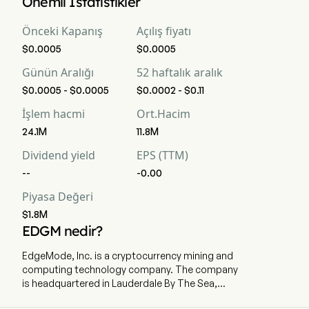
Önemli İstatistikler
Önceki Kapanış
Açılış fiyatı
$0.0005
$0.0005
Günün Aralığı
52 haftalık aralık
$0.0005 - $0.0005
$0.0002 - $0.11
İşlem hacmi
Ort.Hacim
24.1M
11.8M
Dividend yield
EPS (TTM)
--
-0.00
Piyasa Değeri
$1.8M
EDGM nedir?
EdgeMode, Inc. is a cryptocurrency mining and
computing technology company. The company
is headquartered in Lauderdale By The Sea,
Florida and currently employs 2 full-time