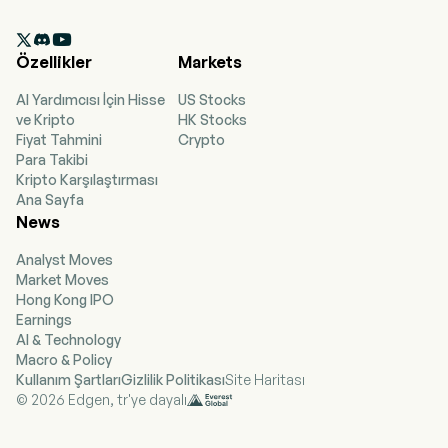
employees. The company went IPO on 2019-03-
06. The Company, through its wholly owned

subsidiary, Synthesis Analytics Production Ltd.
Özellikler
Markets
(SAPL), is engaged in designing, building, and
operating digital infrastructure for HPC.
AI Yardımcısı İçin Hisse
US Stocks
ve Kripto
HK Stocks
Fiyat Tahmini
Crypto
Para Takibi
Kripto Karşılaştırması
Ana Sayfa
News
Analyst Moves
Market Moves
Hong Kong IPO
Earnings
AI & Technology
Macro & Policy
Kullanım Şartları
Gizlilik Politikası
Site Haritası
© 2026 Edgen, tr'ye dayalı