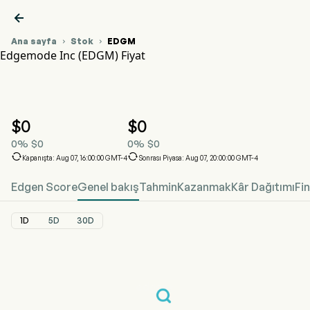

Ana sayfa
Stok
EDGM


Edgemode Inc (EDGM) Fiyat
EDGM Hisse Senedi Fiyat Grafiği
EDGM Fiyat
Edgemode Inc
$
0
$
0
0
%
$
0
0
%
$
0


Kapanışta: Aug 07, 16:00:00 GMT-4
Sonrası Piyasa: Aug 07, 20:00:00 GMT-4
Edgen Score
Genel bakış
Tahmin
Kazanmak
Kâr Dağıtımı
Fi
1D
5D
30D