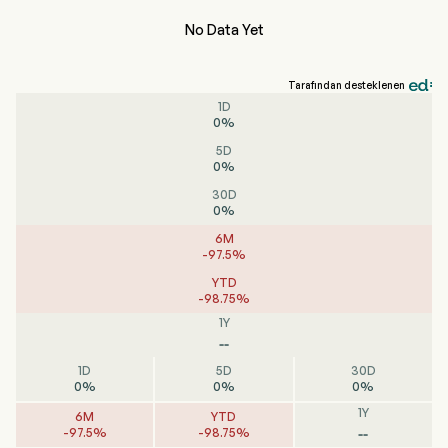
No Data Yet
Tarafından desteklenen
1D
0
%
5D
0
%
30D
0
%
6M
-
97.5
%
YTD
-
98.75
%
1Y
--
1D
5D
30D
0
%
0
%
0
%
1Y
6M
YTD
--
-
97.5
%
-
98.75
%