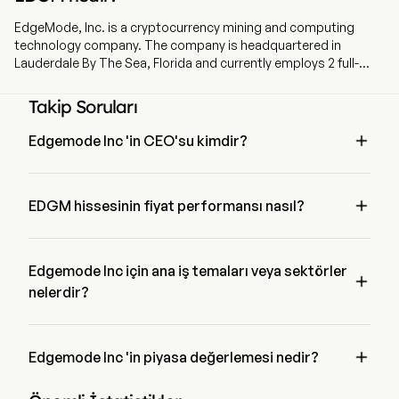
EdgeMode, Inc. is a cryptocurrency mining and computing
technology company. The company is headquartered in
Lauderdale By The Sea, Florida and currently employs 2 full-
time employees. The company went IPO on 2019-03-06. The
Company, through its wholly owned subsidiary, Synthesis
Takip Soruları
Analytics Production Ltd. (SAPL), is engaged in designing,
building, and operating digital infrastructure for HPC.

Edgemode Inc 'in CEO'su kimdir?
Mr. Charlie Faulkner 2022 'den beri şirketle birlikte olan 
Edgemode Inc 'in President 'ıdır.

EDGM hissesinin fiyat performansı nasıl?
EDGM 'in mevcut fiyatı $0.0005 'dir, son işlem günde 0% 
azalmış etti.
Edgemode Inc için ana iş temaları veya sektörler

nelerdir?
Edgemode Inc N/A endüstrisine ait ve sektör N/A 'dir

Edgemode Inc 'in piyasa değerlemesi nedir?
Edgemode Inc 'in mevcut piyasa değerlemesi $1.8M 'dir