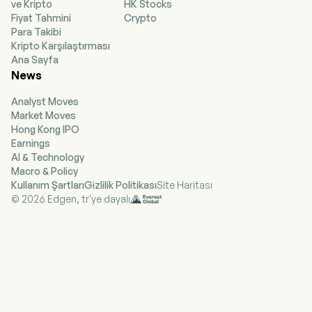
ve Kripto
HK Stocks
toplama, işleme ve taşımacılık (doğal gaz orta
Fiyat Tahmini
Crypto
kademeli (midstream) işler), elektrik üretimi ve
Para Takibi
karbon yakalama, değerlendirme ve depolama
Kripto Karşılaştırması
(CCUS). Şirket, Texas'taki Fort Worth Havzasında
Ana Sayfa
yer alan Barnett Shale bölgesi (Barnett) ile
News
Kuzeydoğu Pensilvanya'daki Appalachi
Havzasında yer alan Marcellus Shale bölgesi
Analyst Moves
(NEPA) üzerinde yer alan doğal gaz ve doğal gaz
Market Moves
sıvıları (NGL) varlıklarının edinimi, işletilmesi ve
Hong Kong IPO
geliştirilmesiyle ilgilenmektedir. Şirketin BKV-BPP
Earnings
Power Ortak Girişimi'nde (Joint Venture) %50
AI & Technology
oranında ortaklık payı bulunmaktadır. Bu ortak
Macro & Policy
girişim, Texas'ın Temple şehrinde yer alan
Kullanım Şartları
Gizlilik Politikası
Site Haritası
Elektrik Güvenilirlik Konseyi (ERCOT) Kuzey
© 2026 Edgen, tr'ye dayalı
Bölgesinde konumlanan Temple Plants adlı
modern bir gaz ve buhar türbinli elektrik üretim
tesisi sahibidir. Firmanın operasyonel projeleri
arasında Barnett Zero Projesi, Eagle Ford Projesi,
Etanol Projeleri ve diğerleri yer almaktadır.