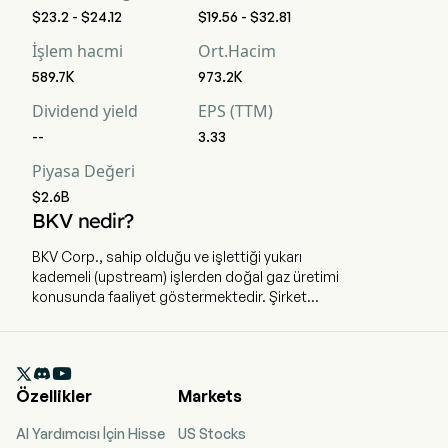
$23.2 - $24.12
$19.56 - $32.81
İşlem hacmi
Ort.Hacim
589.7K
973.2K
Dividend yield
EPS (TTM)
--
3.33
Piyasa Değeri
$2.6B
BKV nedir?
BKV Corp., sahip olduğu ve işlettiği yukarı
kademeli (upstream) işlerden doğal gaz üretimi
konusunda faaliyet göstermektedir. Şirket
merkezi Denver, Colorado'da bulunmaktadır ve
şu anda 366 tam zamanlı çalışanı bulunmaktadır.
Şirket 2024-09-26 tarihinde halka arz (IPO)

yapmıştır. Firmanın temel işlevi, sahip olduğu ve
Özellikler
Markets
işlettiği yukarı kademeli (upstream) işlerden
doğal gaz üretmektir. Şirketin dört tane iş birimi
AI Yardımcısı İçin Hisse
US Stocks
bulunmaktadır: Doğal gaz üretimi, doğal gaz