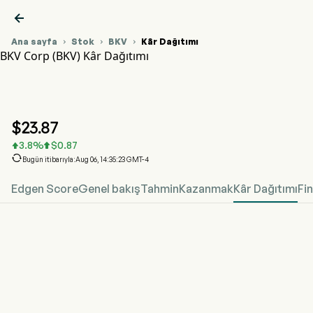

Ana sayfa
Stok
BKV
Kâr Dağıtımı



BKV Corp (BKV) Kâr Dağıtımı
BKV Hisse Senedi Fiyat Grafiği
BKV Kâr Dağıtımı
BKV Corp
$
23.87
3.8
%
$
0.87



Bugün itibarıyla:Aug 06, 14:35:23 GMT-4
Edgen Score
Genel bakış
Tahmin
Kazanmak
Kâr Dağıtımı
Fi