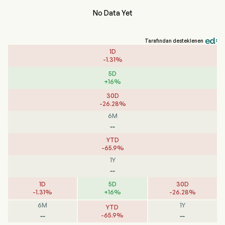
No Data Yet
Tarafından desteklenen
1D
-
1.31
%
5D
+
16
%
30D
-
26.28
%
6M
--
YTD
-
65.9
%
1Y
--
1D
5D
30D
-
1.31
%
+
16
%
-
26.28
%
6M
1Y
YTD
--
--
-
65.9
%