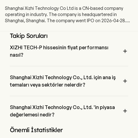
Shanghai Xizhi Technology Co Ltd is a CN-based company
operating in industry. The company is headquartered in
Shanghai, Shanghai. The company went IPO on 2026-04-28.
Shanghai Lightelligence Co Ltd is a China-based company
primarily engaged in research and development of photon
Takip Soruları
computing and photon networks products. The Company’s
products include TIANSHU, Gazelle, PACE, and other products.
XIZHI TECH-P hissesinin fiyat performansı

The Company’s products are mainly used in the big data, cloud
nasıl?
computing, finance, autonomous driving, biomedicine,
materials research and other fields.
XIZHI TECH-P 'in mevcut fiyatı $321.2 'dir, son işlem günde 
5.65% arttırılmış etti.
Shanghai Xizhi Technology Co., Ltd. için ana iş

temaları veya sektörler nelerdir?
Shanghai Xizhi Technology Co., Ltd. N/A endüstrisine ait ve 
sektör N/A 'dir
Shanghai Xizhi Technology Co., Ltd. 'in piyasa

değerlemesi nedir?
Shanghai Xizhi Technology Co., Ltd. 'in mevcut piyasa 
Önemli İstatistikler
değerlemesi $23.0B 'dir