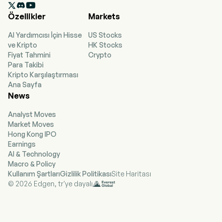

of photon computing and photon networks
Özellikler
Markets
products. The Company’s products include
TIANSHU, Gazelle, PACE, and other products.
AI Yardımcısı İçin Hisse
US Stocks
The Company’s products are mainly used in the
ve Kripto
HK Stocks
big data, cloud computing, finance,
Fiyat Tahmini
Crypto
autonomous driving, biomedicine, materials
Para Takibi
research and other fields.
Kripto Karşılaştırması
Ana Sayfa
News
Analyst Moves
Market Moves
Hong Kong IPO
Earnings
AI & Technology
Macro & Policy
Kullanım Şartları
Gizlilik Politikası
Site Haritası
© 2026 Edgen, tr'ye dayalı