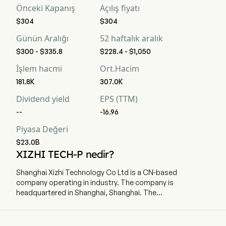
Önceki Kapanış
Açılış fiyatı
$304
$304
Günün Aralığı
52 haftalık aralık
$300 - $335.8
$228.4 - $1,050
İşlem hacmi
Ort.Hacim
181.8K
307.0K
Dividend yield
EPS (TTM)
--
-16.96
Piyasa Değeri
$23.0B
XIZHI TECH-P nedir?
Shanghai Xizhi Technology Co Ltd is a CN-based
company operating in industry. The company is
headquartered in Shanghai, Shanghai. The
company went IPO on 2026-04-28. Shanghai
Lightelligence Co Ltd is a China-based company
primarily engaged in research and development