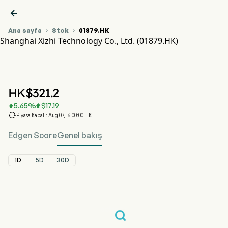

Ana sayfa
Stok
01879.HK


Shanghai Xizhi Technology Co., Ltd. (01879.HK)
01879.HK Hisse Senedi Fiyat Grafiği
XIZHI TECH-P (01879.HK)
Shanghai Xizhi Technology Co., Ltd.
HK$
321.2
5.65
%
$
17.19



Piyasa Kapalı: Aug 07, 16:00:00 HKT
Edgen Score
Genel bakış
1D
5D
30D