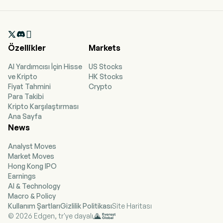
currently employs 3,016 full-time employees.
The company went IPO on 2025-02-12. The firm
mainly opens stores and operates the Good me

brand through a franchise model. The firm
mainly sells three types of beverages: fruit tea
Özellikler
Markets
drinks, milk tea drinks, coffee drinks and others.
The firm mainly operates its businesses in the
AI Yardımcısı İçin Hisse
US Stocks
domestic market.
ve Kripto
HK Stocks
Fiyat Tahmini
Crypto
Para Takibi
Kripto Karşılaştırması
Ana Sayfa
News
Analyst Moves
Market Moves
Hong Kong IPO
Earnings
AI & Technology
Macro & Policy
Kullanım Şartları
Gizlilik Politikası
Site Haritası
© 2026 Edgen, tr'ye dayalı