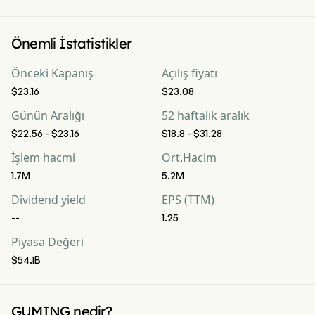
Önemli İstatistikler
Önceki Kapanış
Açılış fiyatı
$23.16
$23.08
Günün Aralığı
52 haftalık aralık
$22.56 - $23.16
$18.8 - $31.28
İşlem hacmi
Ort.Hacim
1.7M
5.2M
Dividend yield
EPS (TTM)
--
1.25
Piyasa Değeri
$54.1B
GUMING nedir?