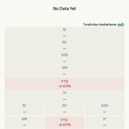
No Data Yet
Tarafından desteklenen
1D
--
5D
--
30D
--
6M
--
YTD
-
6.62
%
1Y
--
1D
5D
30D
--
--
--
6M
1Y
YTD
--
--
-
6.62
%