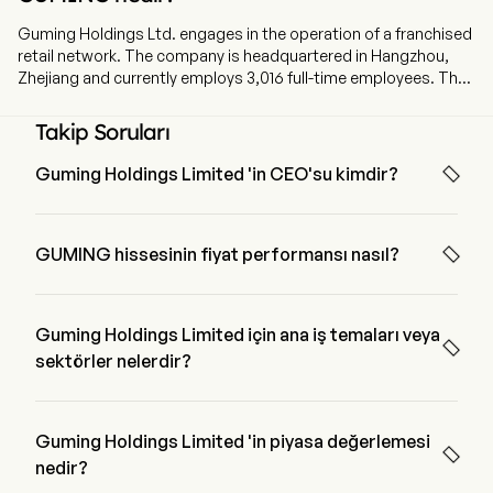
Guming Holdings Ltd. engages in the operation of a franchised
retail network. The company is headquartered in Hangzhou,
Zhejiang and currently employs 3,016 full-time employees. The
company went IPO on 2025-02-12. The firm mainly opens
stores and operates the Good me brand through a franchise
Takip Soruları
model. The firm mainly sells three types of beverages: fruit tea
drinks, milk tea drinks, coffee drinks and others. The firm mainly

Guming Holdings Limited 'in CEO'su kimdir?
operates its businesses in the domestic market.
Mr. Yunan Wang 2018 'den beri şirketle birlikte olan Guming 
Holdings Limited 'in Executive Chairman of the Board 'ıdır.

GUMING hissesinin fiyat performansı nasıl?
GUMING 'in mevcut fiyatı $22.96 'dir, son işlem günde 
0.86% azalmış etti.
Guming Holdings Limited için ana iş temaları veya

sektörler nelerdir?
Guming Holdings Limited Hotels, Restaurants & Leisure 
endüstrisine ait ve sektör Consumer Discretionary 'dir
Guming Holdings Limited 'in piyasa değerlemesi

nedir?