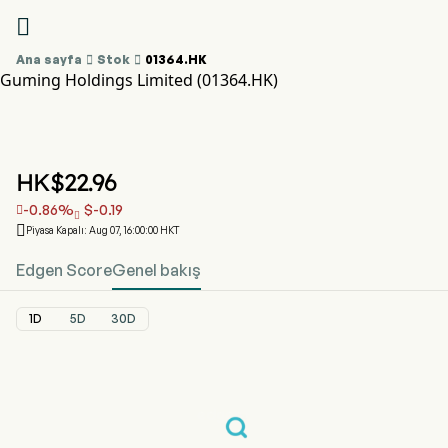

Ana sayfa

Stok

01364.HK
Guming Holdings Limited (01364.HK)
01364.HK Hisse Senedi Fiyat Grafiği
GUMING (01364.HK)
Guming Holdings Limited
HK$
22.96
-0.86
%
$
-0.19



Piyasa Kapalı: Aug 07, 16:00:00 HKT
Edgen Score
Genel bakış
1D
5D
30D