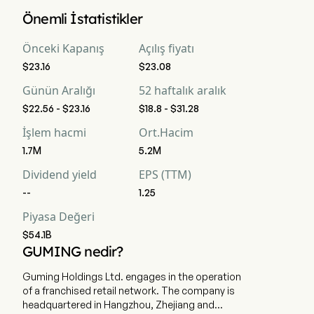
Guming Holdings Limited 'in mevcut piyasa değerlemesi 
Önemli İstatistikler
$54.1B 'dir
Önceki Kapanış
Açılış fiyatı
$23.16
$23.08
Günün Aralığı
52 haftalık aralık
$22.56 - $23.16
$18.8 - $31.28
İşlem hacmi
Ort.Hacim
1.7M
5.2M
Dividend yield
EPS (TTM)
--
1.25
Piyasa Değeri
$54.1B
GUMING nedir?
Guming Holdings Ltd. engages in the operation
of a franchised retail network. The company is
headquartered in Hangzhou, Zhejiang and