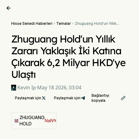

Hisse Senedi Haberleri
Temalar
Zhuguang Hold'un Yıllık


Zararı Yaklaşık İki Katına
Çıkarak 6,2 Milyar HKD'ye
Zhuguang Hold'un Yıllık
Ulaştı
Zararı Yaklaşık İki Katına
Çıkarak 6,2 Milyar HKD'ye
Ulaştı
Kevin Ip
·
May 18 2026, 03:04
Bağlantıyı
Paylaşmak için

Paylaşmak için

kopyala
ZHUGUANG
NaN%
HOLD