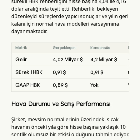
sürekli HBK rehberliğini hisse başına 4,04 ile 4,16
dolar aralığında teyit etti. Rehberlik, bekleyen
düzenleyici süreçlerde yapıcı sonuçlar ve yılın geri
kalanı için normal hava modelleri varsayımına
dayanmaktadır.
Metrik
Gerçekleşen
Konsensüs
Sapm
Gelir
4,02 Milyar $
4,2 Milyar $
-%4,
Sürekli HBK
0,91 $
0,91 $
0,00
GAAP HBK
0,89 $
Yok
Yok
Hava Durumu ve Satış Performansı
Şirket, mevsim normallerinin üzerindeki sıcak
havanın önceki yıla göre hisse başına yaklaşık 10
sentlik olumsuz bir etkisi olduğunu tahmin ediyor.