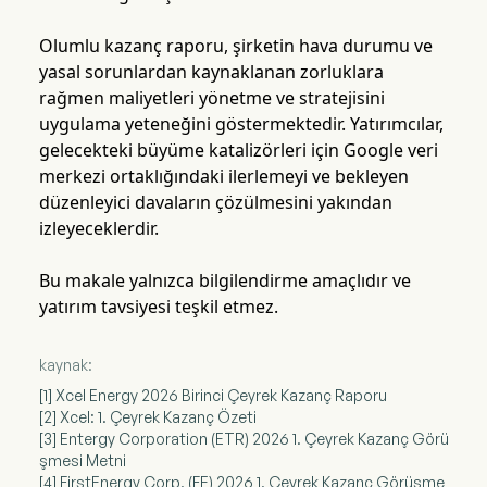
Olumlu kazanç raporu, şirketin hava durumu ve
yasal sorunlardan kaynaklanan zorluklara
rağmen maliyetleri yönetme ve stratejisini
uygulama yeteneğini göstermektedir. Yatırımcılar,
gelecekteki büyüme katalizörleri için Google veri
merkezi ortaklığındaki ilerlemeyi ve bekleyen
düzenleyici davaların çözülmesini yakından
izleyeceklerdir.
Bu makale yalnızca bilgilendirme amaçlıdır ve
yatırım tavsiyesi teşkil etmez.
kaynak:
[1] Xcel Energy 2026 Birinci Çeyrek Kazanç Raporu
[2] Xcel: 1. Çeyrek Kazanç Özeti
[3] Entergy Corporation (ETR) 2026 1. Çeyrek Kazanç Görü
şmesi Metni
[4] FirstEnergy Corp. (FE) 2026 1. Çeyrek Kazanç Görüşme