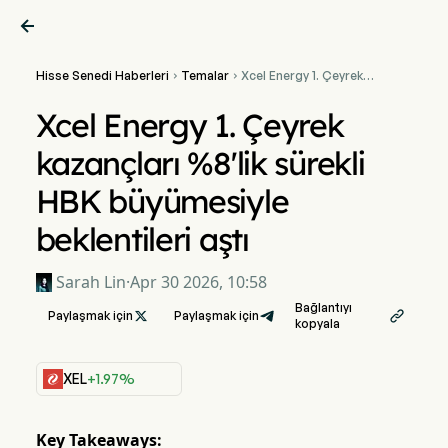

Hisse Senedi Haberleri
Temalar
Xcel Energy 1. Çeyrek


kazançları %8'lik sürekli
HBK büyümesiyle
Xcel Energy 1. Çeyrek
beklentileri aştı
kazançları %8'lik sürekli
HBK büyümesiyle
beklentileri aştı
Sarah Lin
·
Apr 30 2026, 10:58
Bağlantıyı
Paylaşmak için

Paylaşmak için

kopyala
XEL
+1.97%
Key Takeaways: