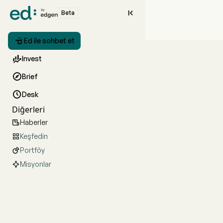

Beta

Ed ile sohbet et

Invest

Brief

Desk
Diğerleri
Haberler

Keşfedin

Portföy

Misyonlar