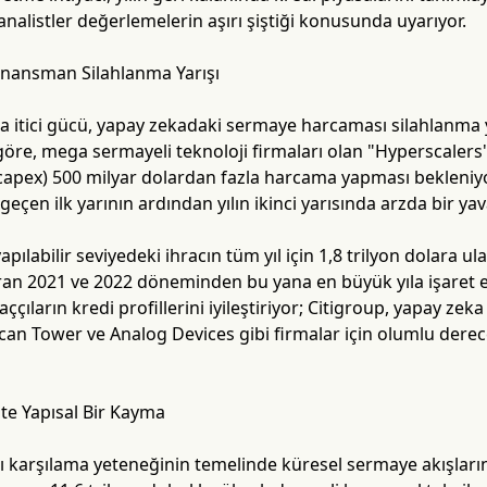
analistler değerlemelerin aşırı şiştiği konusunda uyarıyor.
inansman Silahlanma Yarışı
a itici gücü, yapay zekadaki sermaye harcaması silahlanma y
re, mega sermayeli teknoloji firmaları olan "Hyperscalers"
capex) 500 milyar dolardan fazla harcama yapması bekleniy
eçen ilk yarının ardından yılın ikinci yarısında arzda bir ya
pılabilir seviyedeki ihracın tüm yıl için 1,8 trilyon dolara 
ran 2021 ve 2022 döneminden bu yana en büyük yıla işaret e
aççıların kredi profillerini iyileştiriyor; Citigroup, yapay zeka
can Tower ve Analog Devices gibi firmalar için olumlu dere
te Yapısal Bir Kayma
ı karşılama yeteneğinin temelinde küresel sermaye akışların