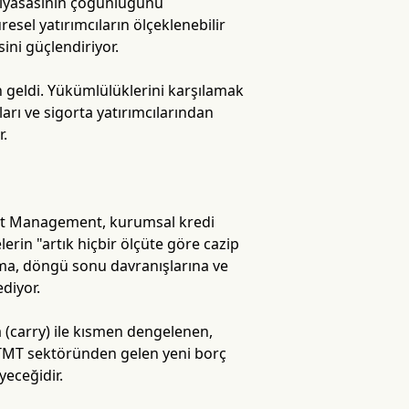
 piyasasının çoğunluğunu
esel yatırımcıların ölçeklenebilir
sini güçlendiriyor.
 geldi. Yükümlülüklerini karşılamak
ları ve sigorta yatırımcılarından
r.
sset Management, kurumsal kredi
rin "artık hiçbir ölçüte göre cazip
rma, döngü sonu davranışlarına ve
diyor.
 (carry) ile kısmen dengelenen,
e TMT sektöründen gelen yeni borç
eceğidir.