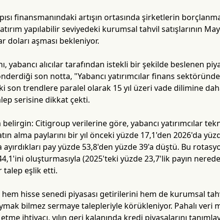
pısı finansmanındaki artışın ortasında şirketlerin borçlanma
atırım yapılabilir seviyedeki kurumsal tahvil satışlarının M
ar doları aşması bekleniyor.
ı, yabancı alıcılar tarafından istekli bir şekilde beslenen piya
nderdiği son notta, "Yabancı yatırımcılar finans sektöründ
ki son trendlere paralel olarak 15 yıl üzeri vade dilimine dah
alep serisine dikkat çekti.
belirgin: Citigroup verilerine göre, yabancı yatırımcılar te
satın alma paylarını bir yıl önceki yüzde 17,1'den 2026'da yü
a ayırdıkları pay yüzde 53,8'den yüzde 39'a düştü. Bu rotasyo
4,1'ini oluşturmasıyla (2025'teki yüzde 23,7'lik payın nerede
 talep eşlik etti.
, hem hisse senedi piyasası getirilerini hem de kurumsal tah
mak bilmez sermaye talepleriyle körükleniyor. Pahalı veri mer
 etme ihtiyacı, yılın geri kalanında kredi piyasalarını tanımla