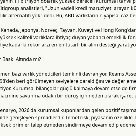
nyanın 11,6 trilyon dolarlık yüksek dereceli kurumsal tahvil
itigroup analistleri, "Uzun vadeli kredi maruziyeti arayan kür
ir alternatifi yok" dedi. Bu, ABD varlıklarının yapısal cazibe
r Kanada, Japonya, Norveç, Tayvan, Kuveyt ve Hong Kong'dan
 yüksek kaliteli varlıklara ihtiyaç duyan yabancı emeklilik fon
iye kadarki rekor arzı emen tutarlı bir alım desteği yaratıyo
 Baskı Altında mı?
ğmen bazı varlık yöneticileri temkinli davranıyor. Reams A
98'den beri görülmeyen seviyelere daraldığını ve değerlemele
rtiyor. Kurumsal bilançolar güçlü kalmaya devam etse de fi
hacmine savunma odaklı bir duruş için neden olarak işaret e
enaryo, 2026'da kurumsal kuponlardan gelen pozitif taşıma
ilde genişleyen spreadlerdir. Temel risk, piyasanın özellikl
üksek primler talep etmeden sindirmeye devam edip edemey