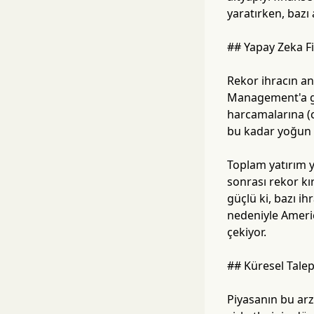
yaratırken, bazı 
## Yapay Zeka F
Rekor ihracın an
Management'a gö
harcamalarına (
bu kadar yoğun g
Toplam yatırım ya
sonrası rekor kı
güçlü ki, bazı ihr
nedeniyle Ameri
çekiyor.
## Küresel Talep
Piyasanın bu arz