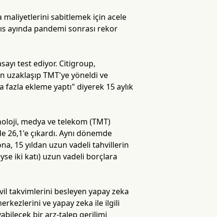
 maliyetlerini sabitlemek için acele
ayıs ayında pandemi sonrası rekor
sayı test ediyor. Citigroup,
en uzaklaşıp TMT'ye yöneldi ve
a fazla ekleme yaptı" diyerek 15 aylık
knoloji, medya ve telekom (TMT)
zde 26,1'e çıkardı. Aynı dönemde
na, 15 yıldan uzun vadeli tahvillerin
yse iki katı) uzun vadeli borçlara
vil takvimlerini besleyen yapay zeka
kezlerini ve yapay zeka ile ilgili
yabilecek bir arz-talep gerilimi