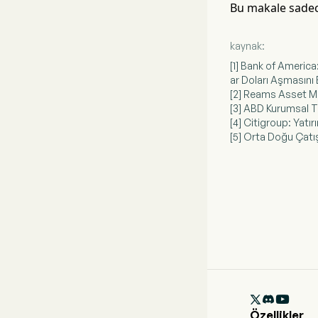
Bu makale sadece
kaynak:
[1] Bank of America
ar Doları Aşmasını 
[2] Reams Asset 
[3] ABD Kurumsal T
[4] Citigroup: Yatı
[5] Orta Doğu Çatı

Özellikler