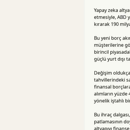
Yapay zeka altya
etmesiyle, ABD y
kırarak 190 mily
Bu yeni borç akın
müşterilerine gö
birincil piyasada
güçlü yurt dışı t
Değişim oldukça 
tahvillerindeki 
finansal borçlar
alımların yüzde 4
yönelik iştahlı bir
Bu ihraç dalgası
patlamasının doy
altyapıyı finanse