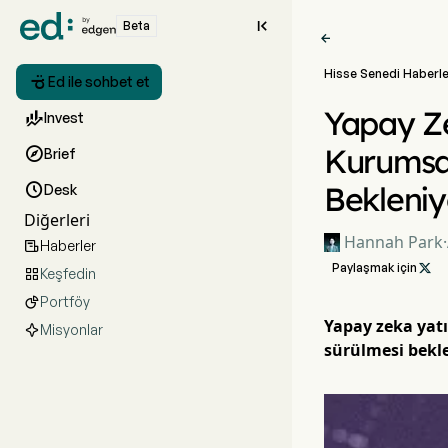

Beta

Hisse Senedi Haberle

Ed ile sohbet et
Yapay Ze

Invest
Kurumsal

Brief
Bekleniy

Desk
Diğerleri
Hannah Park
·
Haberler

Paylaşmak için

Keşfedin

Portföy

Yapay zeka yatı
Misyonlar
sürülmesi bekle