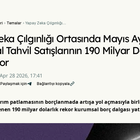
ri
Temalar
Yapay Zeka Çılgınlığı


Ortasında Mayıs Ayında
ABD Kurumsal Tahvil
ka Çılgınlığı Ortasında Mayıs 
Satışlarının 190 Milyar
Doları Aşması Bekleniyor
 Tahvil Satışlarının 190 Milyar 
or
Apr 28 2026, 17:41
Paylaşmak için
Bağlantıyı kopyala

rım patlamasının borçlanmada artışa yol açmasıyla birl
nen 190 milyar dolarlık rekor kurumsal borç dalgası yatı