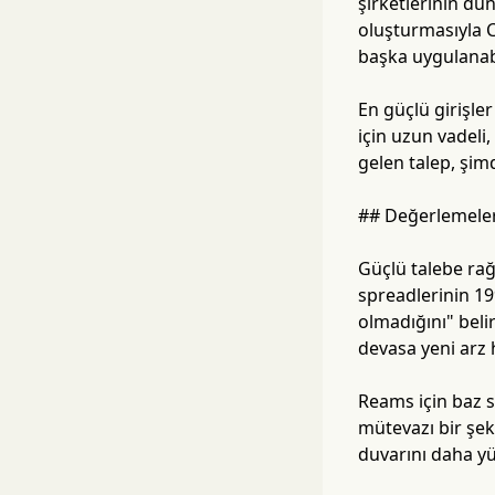
şirketlerinin dü
oluşturmasıyla C
başka uygulanabil
En güçlü girişle
için uzun vadeli,
gelen talep, şimd
## Değerlemeler
Güçlü talebe ra
spreadlerinin 19
olmadığını" beli
devasa yeni arz 
Reams için baz s
mütevazı bir şek
duvarını daha y