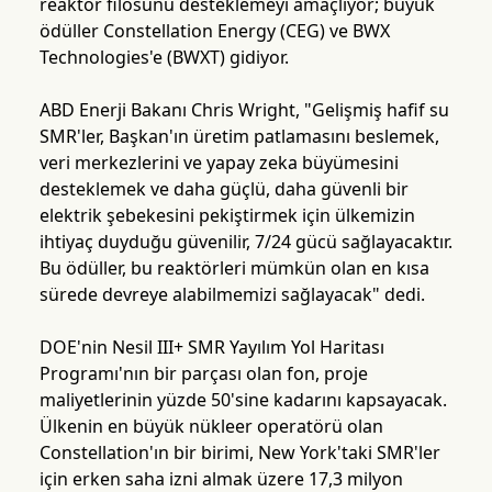
reaktör filosunu desteklemeyi amaçlıyor; büyük
ödüller Constellation Energy (CEG) ve BWX
Technologies'e (BWXT) gidiyor.
ABD Enerji Bakanı Chris Wright, "Gelişmiş hafif su
SMR'ler, Başkan'ın üretim patlamasını beslemek,
veri merkezlerini ve yapay zeka büyümesini
desteklemek ve daha güçlü, daha güvenli bir
elektrik şebekesini pekiştirmek için ülkemizin
ihtiyaç duyduğu güvenilir, 7/24 gücü sağlayacaktır.
Bu ödüller, bu reaktörleri mümkün olan en kısa
sürede devreye alabilmemizi sağlayacak" dedi.
DOE'nin Nesil III+ SMR Yayılım Yol Haritası
Programı'nın bir parçası olan fon, proje
maliyetlerinin yüzde 50'sine kadarını kapsayacak.
Ülkenin en büyük nükleer operatörü olan
Constellation'ın bir birimi, New York'taki SMR'ler
için erken saha izni almak üzere 17,3 milyon