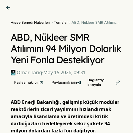

Hisse Senedi Haberleri
Temalar
ABD, Nükleer SMR Atılımını


94 Milyon Dolarlık Yeni
Fonla Destekliyor
ABD, Nükleer SMR
Atılımını 94 Milyon Dolarlık
Yeni Fonla Destekliyor
Omar Tariq
·
May 15 2026, 09:31
Bağlantıyı
Paylaşmak için

Paylaşmak için

kopyala
ABD Enerji Bakanlığı, gelişmiş küçük modüler
reaktörlerin ticari yayılımını hızlandırmak
amacıyla lisanslama ve üretimdeki kritik
darboğazları hedefleyerek sekiz şirkete 94
milyon dolardan fazla fon dağıtıyor.