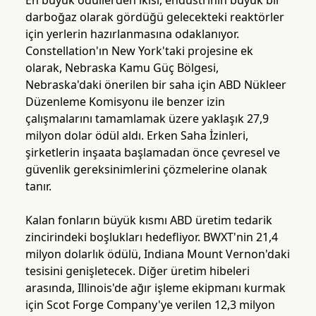
En büyük ödüllerden ikisi, endüstrinin büyük bir
darboğaz olarak gördüğü gelecekteki reaktörler
için yerlerin hazırlanmasına odaklanıyor.
Constellation'ın New York'taki projesine ek
olarak, Nebraska Kamu Güç Bölgesi,
Nebraska'daki önerilen bir saha için ABD Nükleer
Düzenleme Komisyonu ile benzer izin
çalışmalarını tamamlamak üzere yaklaşık 27,9
milyon dolar ödül aldı. Erken Saha İzinleri,
şirketlerin inşaata başlamadan önce çevresel ve
güvenlik gereksinimlerini çözmelerine olanak
tanır.
Kalan fonların büyük kısmı ABD üretim tedarik
zincirindeki boşlukları hedefliyor. BWXT'nin 21,4
milyon dolarlık ödülü, Indiana Mount Vernon'daki
tesisini genişletecek. Diğer üretim hibeleri
arasında, Illinois'de ağır işleme ekipmanı kurmak
için Scot Forge Company'ye verilen 12,3 milyon