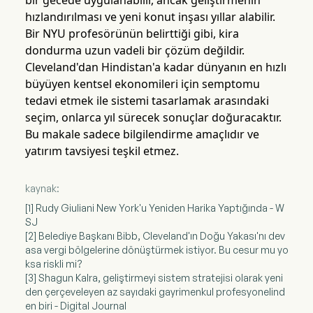
bir gecede uygulanabilir, ancak geliştirmenin
hızlandırılması ve yeni konut inşası yıllar alabilir.
Bir NYU profesörünün belirttiği gibi, kira
dondurma uzun vadeli bir çözüm değildir.
Cleveland'dan Hindistan'a kadar dünyanın en hızlı
büyüyen kentsel ekonomileri için semptomu
tedavi etmek ile sistemi tasarlamak arasındaki
seçim, onlarca yıl sürecek sonuçlar doğuracaktır.
Bu makale sadece bilgilendirme amaçlıdır ve
yatırım tavsiyesi teşkil etmez.
kaynak:
[1] Rudy Giuliani New York'u Yeniden Harika Yaptığında - W
SJ
[2] Belediye Başkanı Bibb, Cleveland'ın Doğu Yakası'nı dev
asa vergi bölgelerine dönüştürmek istiyor. Bu cesur mu yo
ksa riskli mi?
[3] Shagun Kalra, geliştirmeyi sistem stratejisi olarak yeni
den çerçeveleyen az sayıdaki gayrimenkul profesyonelind
en biri - Digital Journal