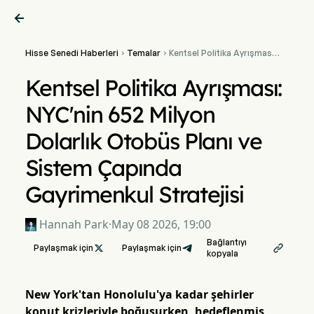

Hisse Senedi Haberleri
Temalar
Kentsel Politika Ayrışması:


NYC'nin 652 Milyon Dolarlık
Otobüs Planı ve Sistem
Kentsel Politika Ayrışması:
Çapında Gayrimenkul
Stratejisi
NYC'nin 652 Milyon
Dolarlık Otobüs Planı ve
Sistem Çapında
Gayrimenkul Stratejisi
Hannah Park
·
May 08 2026, 19:00
Bağlantıyı
Paylaşmak için

Paylaşmak için

kopyala
New York'tan Honolulu'ya kadar şehirler
konut krizleriyle boğuşurken, hedeflenmiş