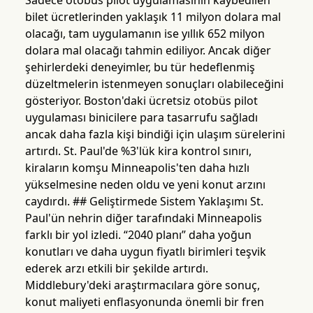
Sadece otobüs pilot uygulamasının kaybedilen
bilet ücretlerinden yaklaşık 11 milyon dolara mal
olacağı, tam uygulamanın ise yıllık 652 milyon
dolara mal olacağı tahmin ediliyor. Ancak diğer
şehirlerdeki deneyimler, bu tür hedeflenmiş
düzeltmelerin istenmeyen sonuçları olabileceğini
gösteriyor. Boston'daki ücretsiz otobüs pilot
uygulaması binicilere para tasarrufu sağladı
ancak daha fazla kişi bindiği için ulaşım sürelerini
artırdı. St. Paul'de %3'lük kira kontrol sınırı,
kiraların komşu Minneapolis'ten daha hızlı
yükselmesine neden oldu ve yeni konut arzını
caydırdı. ## Geliştirmede Sistem Yaklaşımı St.
Paul'ün nehrin diğer tarafındaki Minneapolis
farklı bir yol izledi. “2040 planı” daha yoğun
konutları ve daha uygun fiyatlı birimleri teşvik
ederek arzı etkili bir şekilde artırdı.
Middlebury'deki araştırmacılara göre sonuç,
konut maliyeti enflasyonunda önemli bir fren