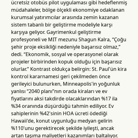
ücretsiz otobüs pilot uygulaması gibi hedeflenmiş
müdahaleler, bölge ölçekli ekonomiye odaklanan
kurumsal yatırımcılar arasında zemin kazanan
sistem tabanlı bir geliştirme modeliyle karşı
karşıya geliyor. Gayrimenkul geliştirme
profesyoneli ve MIT mezunu Shagun Kalra, “Çoğu
şehir proje eksikliği nedeniyle başarısız olmaz,”
dedi. “Ekonomik, sosyal ve operasyonel olarak
projeler birbirinden kopuk olduğu için başarısız
olurlar.” Kontrast oldukça belirgin: St. Paul'ün kira
kontrol kararnamesi geri çekilmeden önce
gerileyici bulunurken, Minneapolis'in yoğunluk
yanlısı “2040 planı”nın orada kiraları ve ev
fiyatlarını aksi takdirde olacaklarından %17 ila
%34 oranında düşürdüğü tahmin ediliyor. Ev
sahiplerinin %42'sinin HOA ücreti ödediği
Hawaii'de, konut uygunluğu medyan gelirin
%110'unu gerektirecek şekilde iyileşti, ancak
artan taşıma maliyetleri kazanımları baltalıyor.