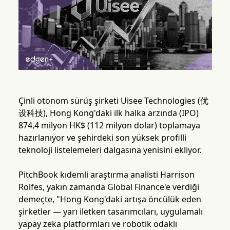
Çinli otonom sürüş şirketi Uisee Technologies (优
设科技), Hong Kong'daki ilk halka arzında (IPO)
874,4 milyon HK$ (112 milyon dolar) toplamaya
hazırlanıyor ve şehirdeki son yüksek profilli
teknoloji listelemeleri dalgasına yenisini ekliyor.
PitchBook kıdemli araştırma analisti Harrison
Rolfes, yakın zamanda Global Finance'e verdiği
demeçte, "Hong Kong'daki artışa öncülük eden
şirketler — yarı iletken tasarımcıları, uygulamalı
yapay zeka platformları ve robotik odaklı