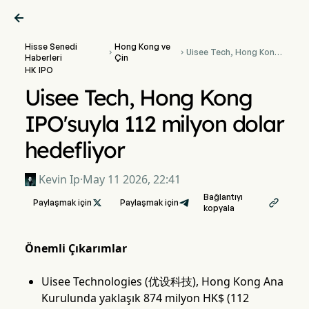

Hisse Senedi
Hong Kong ve
Uisee Tech, Hong Kong


Haberleri
Çin
IPO'suyla 112 milyon
HK IPO
dolar hedefliyor
Uisee Tech, Hong Kong
IPO'suyla 112 milyon dolar
hedefliyor
Kevin Ip
·
May 11 2026, 22:41
Bağlantıyı
Paylaşmak için

Paylaşmak için

kopyala
Önemli Çıkarımlar
Uisee Technologies (优设科技), Hong Kong Ana
Kurulunda yaklaşık 874 milyon HK$ (112