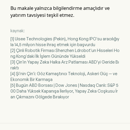
Bu makale yalnızca bilgilendirme amaçlıdır ve
yatırım tavsiyesi teşkil etmez.
kaynak:
[1] Uisee Technologies (Pekin), Hong Kong IPO'su aracılığıy
la 14,5 milyon hisse ihraç etmek için başvurdu
[2] Çinli Robotik Firması Shenzhen Ldrobot'un Hisseleri Ho
ng Kong'daki İlk İşlem Gününde Yükseldi
[3] Çin'in Yapay Zeka Halka Arz Patlaması ABD'yi Geride Bı
raktı
[4] Şi'nin Çin'i: Göz Kamaştırıcı Teknoloji, Askeri Güç — ve
Ekonomik Bir Karmaşa
[5] Bugün ABD Borsası | Dow Jones | Nasdaq Canlı: S&P 5
00 Daha Yüksek Kapanışa İlerliyor, Yapay Zeka Coşkusu İr
an Çıkmazını Gölgede Bırakıyor