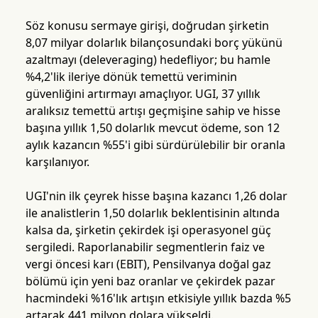
Söz konusu sermaye girişi, doğrudan şirketin
8,07 milyar dolarlık bilançosundaki borç yükünü
azaltmayı (deleveraging) hedefliyor; bu hamle
%4,2'lik ileriye dönük temettü veriminin
güvenliğini artırmayı amaçlıyor. UGI, 37 yıllık
aralıksız temettü artışı geçmişine sahip ve hisse
başına yıllık 1,50 dolarlık mevcut ödeme, son 12
aylık kazancın %55'i gibi sürdürülebilir bir oranla
karşılanıyor.
UGI'nin ilk çeyrek hisse başına kazancı 1,26 dolar
ile analistlerin 1,50 dolarlık beklentisinin altında
kalsa da, şirketin çekirdek işi operasyonel güç
sergiledi. Raporlanabilir segmentlerin faiz ve
vergi öncesi karı (EBIT), Pensilvanya doğal gaz
bölümü için yeni baz oranlar ve çekirdek pazar
hacmindeki %16'lık artışın etkisiyle yıllık bazda %5
artarak 441 milyon dolara yükseldi.