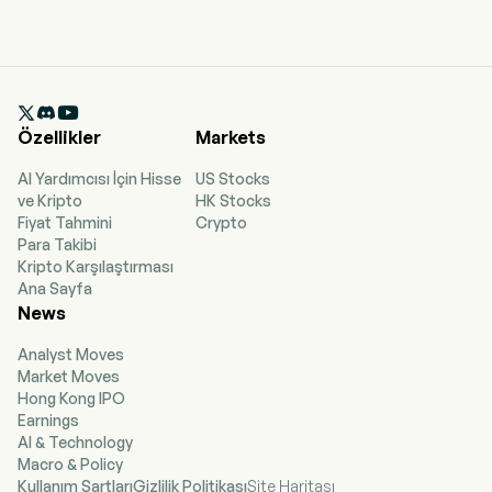

Özellikler
Markets
AI Yardımcısı İçin Hisse
US Stocks
ve Kripto
HK Stocks
Fiyat Tahmini
Crypto
Para Takibi
Kripto Karşılaştırması
Ana Sayfa
News
Analyst Moves
Market Moves
Hong Kong IPO
Earnings
AI & Technology
Macro & Policy
Kullanım Şartları
Gizlilik Politikası
Site Haritası