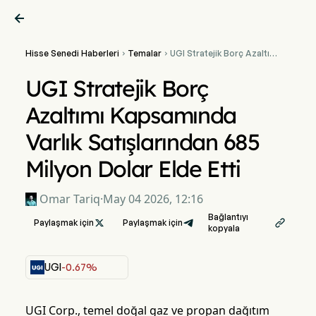

Hisse Senedi Haberleri
Temalar
UGI Stratejik Borç Azaltımı


Kapsamında Varlık
Satışlarından 685 Milyon
UGI Stratejik Borç
Dolar Elde Etti
Azaltımı Kapsamında
Varlık Satışlarından 685
Milyon Dolar Elde Etti
Omar Tariq
·
May 04 2026, 12:16
Bağlantıyı
Paylaşmak için

Paylaşmak için

kopyala
UGI
-0.67%
UGI Corp., temel doğal gaz ve propan dağıtım