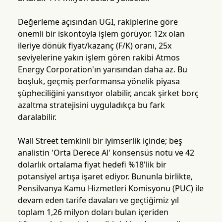
Değerleme açısından UGI, rakiplerine göre
önemli bir iskontoyla işlem görüyor. 12x olan
ileriye dönük fiyat/kazanç (F/K) oranı, 25x
seviyelerine yakın işlem gören rakibi Atmos
Energy Corporation'ın yarısından daha az. Bu
boşluk, geçmiş performansa yönelik piyasa
şüpheciliğini yansıtıyor olabilir, ancak şirket borç
azaltma stratejisini uyguladıkça bu fark
daralabilir.
Wall Street temkinli bir iyimserlik içinde; beş
analistin 'Orta Derece Al' konsensüs notu ve 42
dolarlık ortalama fiyat hedefi %18'lik bir
potansiyel artışa işaret ediyor. Bununla birlikte,
Pensilvanya Kamu Hizmetleri Komisyonu (PUC) ile
devam eden tarife davaları ve geçtiğimiz yıl
toplam 1,26 milyon doları bulan içeriden