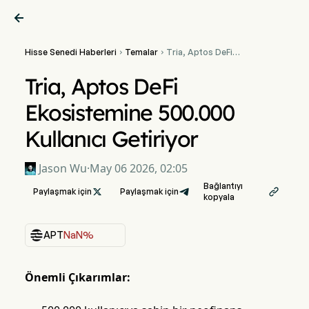

Hisse Senedi Haberleri
Temalar
Tria, Aptos DeFi


Ekosistemine 500.000
Kullanıcı Getiriyor
Tria, Aptos DeFi
Ekosistemine 500.000
Kullanıcı Getiriyor
Jason Wu
·
May 06 2026, 02:05
Bağlantıyı
Paylaşmak için

Paylaşmak için

kopyala
APT
NaN%
Önemli Çıkarımlar: