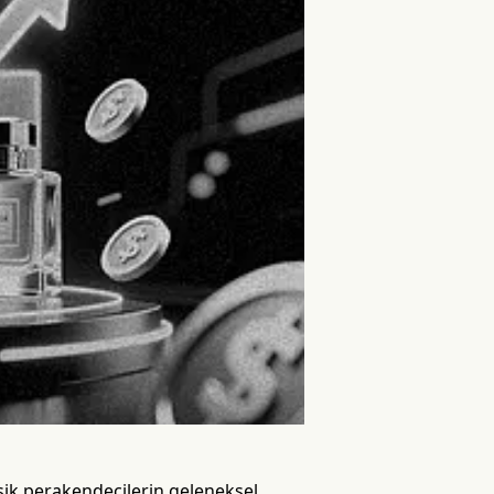
eşik perakendecilerin geleneksel