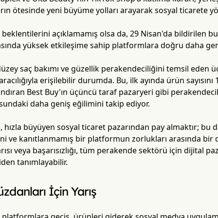
arın ötesinde yeni büyüme yolları arayarak sosyal ticarete yö
ış beklentilerini açıklamamış olsa da, 29 Nisan'da bildirilen 
arasında yüksek etkileşime sahip platformlara doğru daha geni
düzey saç bakımı ve güzellik perakendeciliğini temsil eden 
i aracılığıyla erişilebilir durumda. Bu, ilk ayında ürün sayısın
arındıran Best Buy'ın üçüncü taraf pazaryeri gibi perakendec
ndaki daha geniş eğilimini takip ediyor.
 hızla büyüyen sosyal ticaret pazarından pay almaktır; bu da
yeni ve kanıtlanmamış bir platformun zorlukları arasında bi
rısı veya başarısızlığı, tüm perakende sektörü için dijital pa
niden tanımlayabilir.
zdanları İçin Yarış
 platformlara geçiş, ürünleri giderek sosyal medya uygulama