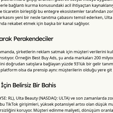
rle bağlantı kurma konusundaki acil ihtiyaçtan kaynaklanıyo
ve ticaretin birleştiği bu entegre ekosistemler tarafından zor
arkasını yeni bir nesle tanıtma çabasını temsil ederken, Ulta
nda rekabet etmek için başka bir kanal sağlıyor.
arak Perakendeciler
manda, şirketlerin reklam satmak için müşteri verilerini k
ansıtıyor. Örneğin Best Buy Ads, şu anda markaları 200 mily
ini doğrudan satışlara bağlayan yüzde 93'lük bir gelir tan
 platform olsa da prensip aynı: müşterilerin olduğu yere git 
 İçin Belirsiz Bir Bahis
YSE: RL), Ulta Beauty (NASDAQ: ULTA) ve son zamanlarda z
n bu TikTok girişimleri, yüksek potansiyel artısı olan düşük ma
lirsizliğini koruyor. Müşteri edinme maliyeti, dönüşüm oran