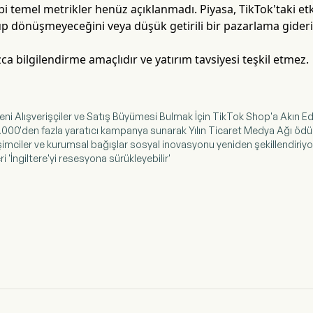
 temel metrikler henüz açıklanmadı. Piyasa, TikTok'taki etk
p dönüşmeyeceğini veya düşük getirili bir pazarlama gideri 
ca bilgilendirme amaçlıdır ve yatırım tavsiyesi teşkil etmez.
Yeni Alışverişçiler ve Satış Büyümesi Bulmak İçin TikTok Shop'a Akın Ed
3.000'den fazla yaratıcı kampanya sunarak Yılın Ticaret Medya Ağı öd
işimciler ve kurumsal bağışlar sosyal inovasyonu yeniden şekillendiriyo
eri 'İngiltere'yi resesyona sürükleyebilir'