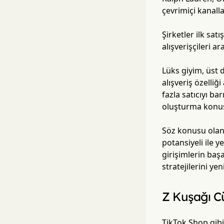
çevrimiçi kanall
Şirketler ilk sat
alışverişçileri 
Lüks giyim, üst 
alışveriş özelliğ
fazla satıcıyı b
oluşturma konusu
Söz konusu olan,
potansiyeli ile 
girişimlerin başa
stratejilerini ye
Z Kuşağı Cü
TikTok Shop gibi