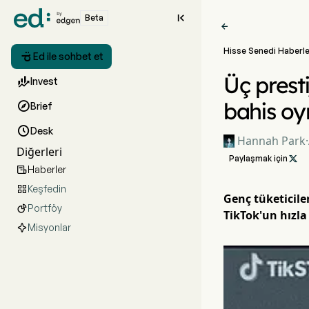

Beta

Hisse Senedi Haberle

Ed ile sohbet et
Üç presti

Invest
bahis o

Brief

Desk
Hannah Park
·
Diğerleri
Paylaşmak için

Haberler

Keşfedin

Genç tüketicil
Portföy

TikTok'un hızla
Misyonlar