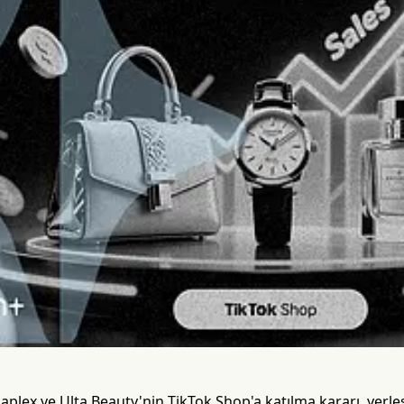
aplex ve Ulta Beauty'nin TikTok Shop'a katılma kararı, yerl