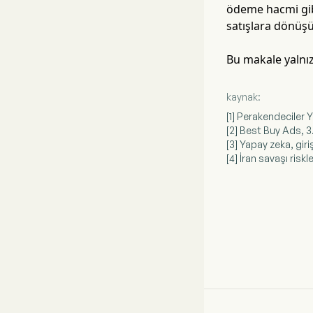
ödeme hacmi gibi
satışlara dönüşü
Bu makale yalnız
kaynak:
[1] Perakendeciler 
[2] Best Buy Ads, 
[3] Yapay zeka, gir
[4] İran savaşı riskl