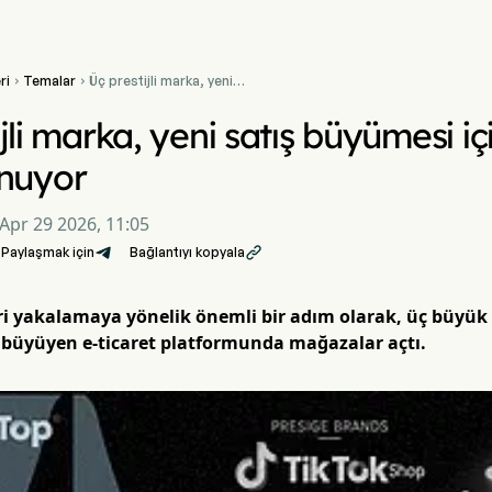
ri
Temalar
Üç prestijli marka, yeni


satış büyümesi için TikTok
Shop'a bahis oynuyor
jli marka, yeni satış büyümesi i
ynuyor
Apr 29 2026, 11:05
Paylaşmak için
Bağlantıyı kopyala

eri yakalamaya yönelik önemli bir adım olarak, üç büyü
 büyüyen e-ticaret platformunda mağazalar açtı.