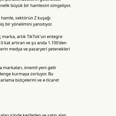
nelik büyük bir hamlesini simgeliyor.
bu hamle, sektörün Z kuşağı
ş bir yönelimini yansıtıyor.
üç marka, artık TikTok'un entegre
ı 10 kat artıran ve şu anda 1.100'den
ilerin medya ve pazaryeri yetenekleri
 markaları, önemli yeni gelir
r denge kurmaya zorluyor. Bu
zarlama bütçelerini ve e-ticaret
ları içinde keşfeden ve satın alan