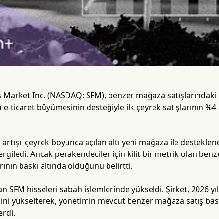
 Market Inc. (NASDAQ: SFM), benzer mağaza satışlarındak
lü e-ticaret büyümesinin desteğiyle ilk çeyrek satışlarının %4 
ir artışı, çeyrek boyunca açılan altı yeni mağaza ile desteklend
ergiledi. Ancak perakendeciler için kilit bir metrik olan ben
rının baskı altında olduğunu belirtti.
 SFM hisseleri sabah işlemlerinde yükseldi. Şirket, 2026 yılı
ini yükselterek, yönetimin mevcut benzer mağaza satış bask
erdi.