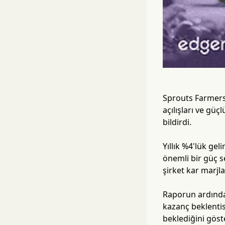
Sprouts Farmers
açılışları ve güç
bildirdi.
Yıllık %4'lük gel
önemli bir güç s
şirket kar marjla
Raporun ardından
kazanç beklentis
beklediğini göst