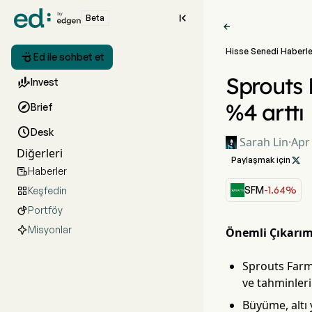

Beta

Hisse Senedi Haberle

Ed ile sohbet et
Sprouts 

Invest
%4 arttı

Brief

Desk
Sarah Lin
·
Apr
Diğerleri
Paylaşmak için

Haberler

SFM
-1.64%
Keşfedin

Portföy

Misyonlar
Önemli Çıkarım
Sprouts Farme
ve tahminleri 
Büyüme, altı 