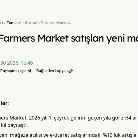
ri
Temalar
Sprouts Farmers Market


satışları yeni mağaza
büyümesiyle %4 arttı
Farmers Market satışları yeni 
 30 2026, 15:46
Paylaşmak için
Bağlantıyı kopyala

lar:
rs Market, 2026 yılı 1. çeyrek gelirini geçen yıla göre %4 art
kıl payı aştı.
yeni mağaza açılışı ve e-ticaret satışlarındaki %10'luk artı