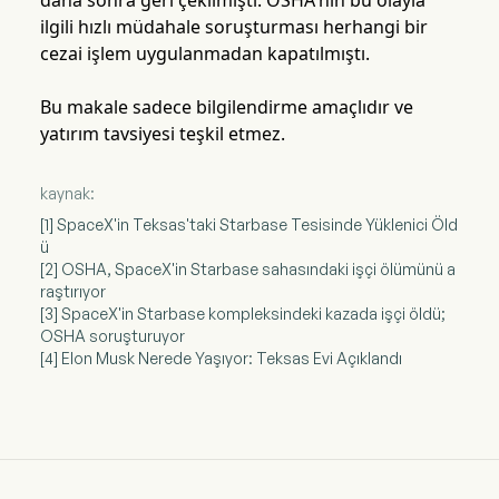
daha sonra geri çekilmişti. OSHA'nın bu olayla
ilgili hızlı müdahale soruşturması herhangi bir
cezai işlem uygulanmadan kapatılmıştı.
Bu makale sadece bilgilendirme amaçlıdır ve
yatırım tavsiyesi teşkil etmez.
kaynak:
[1] SpaceX'in Teksas'taki Starbase Tesisinde Yüklenici Öld
ü
[2] OSHA, SpaceX'in Starbase sahasındaki işçi ölümünü a
raştırıyor
[3] SpaceX'in Starbase kompleksindeki kazada işçi öldü;
OSHA soruşturuyor
[4] Elon Musk Nerede Yaşıyor: Teksas Evi Açıklandı