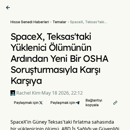

Hisse Senedi Haberleri
Temalar
SpaceX, Teksas'taki


Yüklenici Ölümünün
Ardından Yeni Bir OSHA
SpaceX, Teksas'taki
Soruşturmasıyla Karşı
Karşıya
Yüklenici Ölümünün
Ardından Yeni Bir OSHA
Soruşturmasıyla Karşı
Karşıya
Rachel Kim
·
May 18 2026, 22:12
Bağlantıyı
Paylaşmak için

Paylaşmak için

kopyala
SpaceX'in Güney Teksas'taki fırlatma sahasında
bir yüklenicinin ölümü, ABD İş Sağlığı ve Güvenliği