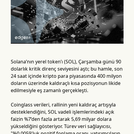
Solana’nın yerel token’ı (SOL), Çarşamba günü 90
dolarlık kritik direnç seviyesini aştı; bu hamle, son
24 saat içinde kripto para piyasasında 400 milyon
doların üzerinde kaldıraçlı kısa pozisyonun likide
edilmesiyle eş zamanlı gerçekleşti.
Coinglass verileri, rallinin yeni kaldıraç artışıyla
desteklendiğini, SOL vadeli işlemlerindeki açık
faizin %7’den fazla artarak 5,69 milyar dolara
yükseldiğini gösteriyor. Türev veri sağlayıcısı,
"%0,0059'luk pozitif fonlama oranı, yatırımcıların