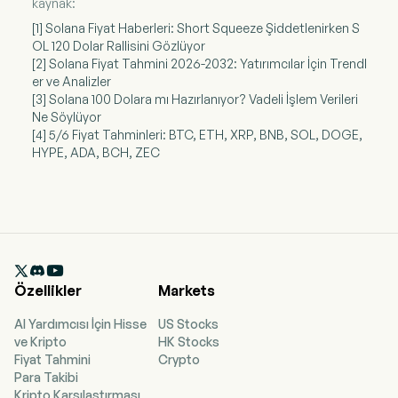
kaynak:
[1] Solana Fiyat Haberleri: Short Squeeze Şiddetlenirken S
OL 120 Dolar Rallisini Gözlüyor
[2] Solana Fiyat Tahmini 2026-2032: Yatırımcılar İçin Trendl
er ve Analizler
[3] Solana 100 Dolara mı Hazırlanıyor? Vadeli İşlem Verileri
Ne Söylüyor
[4] 5/6 Fiyat Tahminleri: BTC, ETH, XRP, BNB, SOL, DOGE,
HYPE, ADA, BCH, ZEC

Özellikler
Markets
AI Yardımcısı İçin Hisse
US Stocks
ve Kripto
HK Stocks
Fiyat Tahmini
Crypto
Para Takibi
Kripto Karşılaştırması