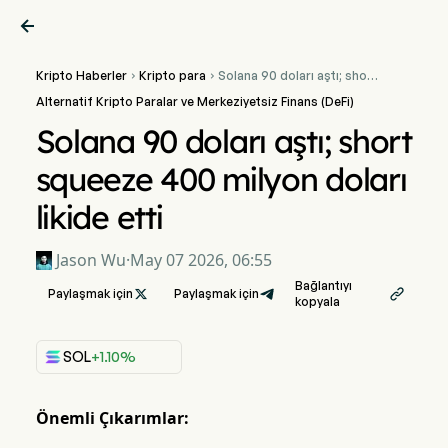

Kripto Haberler
Kripto para
Solana 90 doları aştı; short


squeeze 400 milyon doları
Alternatif Kripto Paralar ve Merkeziyetsiz Finans (DeFi)
likide etti
Solana 90 doları aştı; short
squeeze 400 milyon doları
likide etti
Jason Wu
·
May 07 2026, 06:55
Bağlantıyı
Paylaşmak için

Paylaşmak için

kopyala
SOL
+1.10%
Önemli Çıkarımlar: