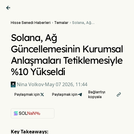

Hisse Senedi Haberleri
Temalar
Solana, Ağ


Güncellemesinin Kurumsal
Anlaşmaları Tetiklemesiyle
Solana, Ağ
%10 Yükseldi
Güncellemesinin Kurumsal
Anlaşmaları Tetiklemesiyle
%10 Yükseldi
Nina Volkov
·
May 07 2026, 11:44
Bağlantıyı
Paylaşmak için

Paylaşmak için

kopyala
SOL
NaN%
Key Takeaways: