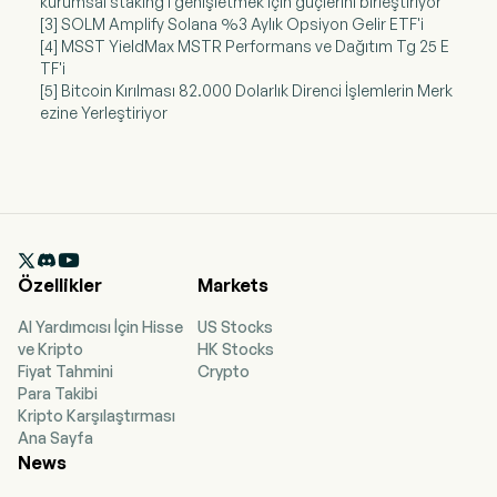
kurumsal staking'i genişletmek için güçlerini birleştiriyor
[3] SOLM Amplify Solana %3 Aylık Opsiyon Gelir ETF'i
[4] MSST YieldMax MSTR Performans ve Dağıtım Tg 25 E
TF'i
[5] Bitcoin Kırılması 82.000 Dolarlık Direnci İşlemlerin Merk
ezine Yerleştiriyor

Özellikler
Markets
AI Yardımcısı İçin Hisse
US Stocks
ve Kripto
HK Stocks
Fiyat Tahmini
Crypto
Para Takibi
Kripto Karşılaştırması
Ana Sayfa
News