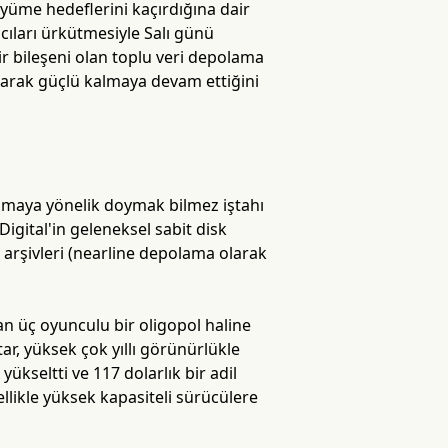
üyüme hedeflerini kaçırdığına dair
mcıları ürkütmesiyle Salı günü
bir bileşeni olan toplu veri depolama
olarak güçlü kalmaya devam ettiğini
lamaya yönelik doymak bilmez iştahı
 Digital'in geleneksel sabit disk
 arşivleri (nearline depolama olarak
n üç oyunculu bir oligopol haline
ar, yüksek çok yıllı görünürlükle
ükseltti ve 117 dolarlık bir adil
ellikle yüksek kapasiteli sürücülere