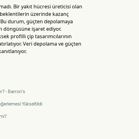
adı. Bir yakıt hücresi üreticisi olan
beklentilerin üzerinde kazanç
ıdı. Bu durum, güçten depolamaya
m döngüsüne işaret ediyor.
ek profilli çip tasarımcılarının
tırlatıyor. Veri depolama ve güçten
anıtlanıyor.
r? - Barron's
eğerlemesi Yükseltildi
 mi?