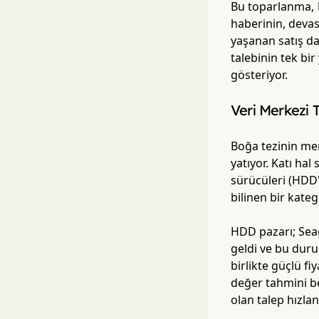
Bu toparlanma,
haberinin, devas
yaşanan satış dal
talebinin tek bi
gösteriyor.
Veri Merkezi 
Boğa tezinin mer
yatıyor. Katı hal
sürücüleri (HDD'
bilinen bir kate
HDD pazarı; Seag
geldi ve bu duru
birlikte güçlü fi
değer tahmini bel
olan talep hızla