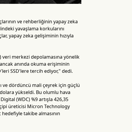
çlarının ve rehberliğinin yapay zeka
indeki yavaşlama korkularını
ar, yapay zeka gelişiminin hızıyla
ne) veri merkezi depolamasına yönelik
u ancak anında okuma erişiminin
leri SSD'lere tercih ediyor," dedi.
sı ve dördüncü mali çeyrek için güçlü
dolara yükseldi. Bu olumlu hava
n Digital (WDC) %9 artışla 426,35
 çipi üreticisi Micron Technology
t hedefiyle takibe almasının