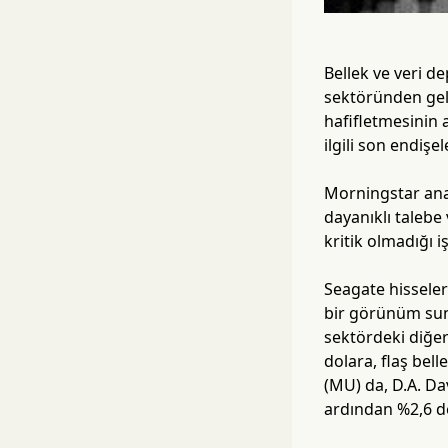
Bellek ve veri d
sektöründen gel
hafifletmesinin 
ilgili son endişe
Morningstar anal
dayanıklı taleb
kritik olmadığı i
Seagate hisseler
bir görünüm sun
sektördeki diğer 
dolara, flaş bell
(MU) da, D.A. Da
ardından %2,6 d