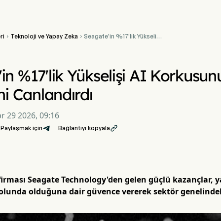
ri
Teknoloji ve Yapay Zeka
Seagate'in %17'lik Yükselişi


AI Korkusunun Ardından
Bellek Hisselerini
Canlandırdı
in %17'lik Yükselişi AI Korkusu
ni Canlandırdı
r 29 2026, 09:16
Paylaşmak için
Bağlantıyı kopyala

irması Seagate Technology'den gelen güçlü kazançlar, ya
lunda olduğuna dair güvence vererek sektör genelindeki 