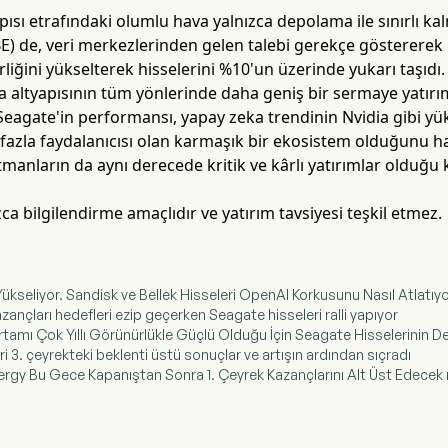
ısı etrafındaki olumlu hava yalnızca depolama ile sınırlı kalm
) de, veri merkezlerinden gelen talebi gerekçe göstererek 
erliğini yükselterek hisselerini %10'un üzerinde yukarı taş
 altyapısının tüm yönlerinde daha geniş bir sermaye yatırı
 Seagate'in performansı, yapay zeka trendinin Nvidia gibi yüks
fazla faydalanıcısı olan karmaşık bir ekosistem olduğunu ha
manların da aynı derecede kritik ve kârlı yatırımlar olduğu k
ca bilgilendirme amaçlıdır ve yatırım tavsiyesi teşkil etmez.
 Yükseliyor. Sandisk ve Bellek Hisseleri OpenAI Korkusunu Nasıl Atlatıyo
kazançları hedefleri ezip geçerken Seagate hisseleri ralli yapıyor
rtamı Çok Yıllı Görünürlükle Güçlü Olduğu İçin Seagate Hisselerinin D
ri 3. çeyrekteki beklenti üstü sonuçlar ve artışın ardından sıçradı
nergy Bu Gece Kapanıştan Sonra 1. Çeyrek Kazançlarını Alt Üst Edecek