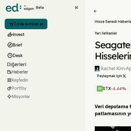

Beta

Hisse Senedi Haberle

Ed ile sohbet et
Yarı iletkenler

Invest
Seagate'

Brief
Hisseleri

Desk
Diğerleri
Rachel Kim
·
Ap
Haberler

Paylaşmak için

Keşfedin

Portföy

STX
-4.44%
Misyonlar
Veri depolama f
patlamasının yo