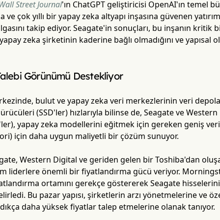
Wall Street Journal
'ın ChatGPT geliştiricisi OpenAI'ın temel b
a ve çok yıllı bir yapay zeka altyapı inşasına güvenen yatırı
gasını takip ediyor. Seagate'in sonuçları, bu inşanın kritik 
r yapay zeka şirketinin kaderine bağlı olmadığını ve yapısal 
Talebi Görünümü Destekliyor
kezinde, bulut ve yapay zeka veri merkezlerinin veri depo
 sürücüleri (SSD'ler) hızlarıyla bilinse de, Seagate ve Western
ler), yapay zeka modellerini eğitmek için gereken geniş veri
gori) için daha uygun maliyetli bir çözüm sunuyor.
ate, Western Digital ve geriden gelen bir Toshiba'dan oluşa
m liderlere önemli bir fiyatlandırma gücü veriyor. Morningst
yatlandırma ortamını gerekçe göstererek Seagate hisselerini y
irledi. Bu pazar yapısı, şirketlerin arzı yönetmelerine ve öz
ndıkça daha yüksek fiyatlar talep etmelerine olanak tanıyor.