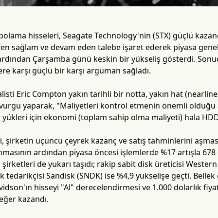
epolama hisseleri, Seagate Technology'nin (STX) güçlü kazan
en sağlam ve devam eden talebe işaret ederek piyasa genel
ardından Çarşamba günü keskin bir yükseliş gösterdi. Sonuçl
lere karşı güçlü bir karşı argüman sağladı.
isti Eric Compton yakın tarihli bir notta, yakın hat (nearli
e vurgu yaparak, "Maliyetleri kontrol etmenin önemli olduğ
ş yükleri için ekonomi (toplam sahip olma maliyeti) hala HDD'
i, şirketin üçüncü çeyrek kazanç ve satış tahminlerini aşma
masının ardından piyasa öncesi işlemlerde %17 artışla 678 
şirketleri de yukarı taşıdı; rakip sabit disk üreticisi Wester
ek tedarikçisi Sandisk (SNDK) ise %4,9 yükselişe geçti. Bellek
vidson'ın hisseyi "Al" derecelendirmesi ve 1.000 dolarlık fiya
eğer kazandı.