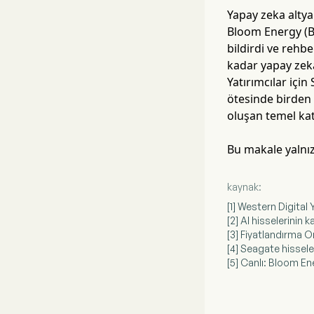
Yapay zeka altyap
Bloom Energy (BE
bildirdi ve rehb
kadar yapay zeka
Yatırımcılar için
ötesinde birden 
oluşan temel kat
Bu makale yalnız
kaynak:
[1] Western Digital
[2] AI hisselerinin 
[3] Fiyatlandırma O
[4] Seagate hissele
[5] Canlı: Bloom E