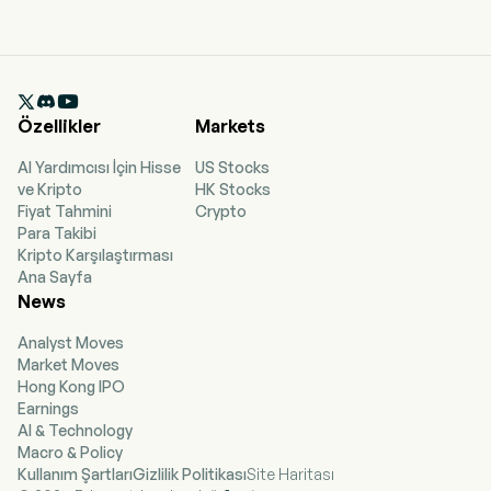

Özellikler
Markets
AI Yardımcısı İçin Hisse
US Stocks
ve Kripto
HK Stocks
Fiyat Tahmini
Crypto
Para Takibi
Kripto Karşılaştırması
Ana Sayfa
News
Analyst Moves
Market Moves
Hong Kong IPO
Earnings
AI & Technology
Macro & Policy
Kullanım Şartları
Gizlilik Politikası
Site Haritası