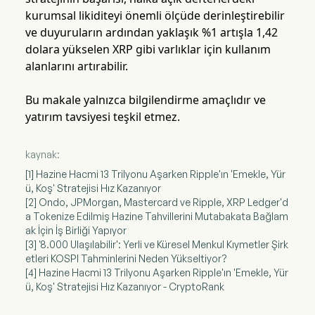
kurumsal likiditeyi önemli ölçüde derinleştirebilir
ve duyuruların ardından yaklaşık %1 artışla 1,42
dolara yükselen XRP gibi varlıklar için kullanım
alanlarını artırabilir.
Bu makale yalnızca bilgilendirme amaçlıdır ve
yatırım tavsiyesi teşkil etmez.
kaynak:
[1] Hazine Hacmi 13 Trilyonu Aşarken Ripple'ın 'Emekle, Yür
ü, Koş' Stratejisi Hız Kazanıyor
[2] Ondo, JPMorgan, Mastercard ve Ripple, XRP Ledger'd
a Tokenize Edilmiş Hazine Tahvillerini Mutabakata Bağlam
ak İçin İş Birliği Yapıyor
[3] '8.000 Ulaşılabilir': Yerli ve Küresel Menkul Kıymetler Şirk
etleri KOSPI Tahminlerini Neden Yükseltiyor?
[4] Hazine Hacmi 13 Trilyonu Aşarken Ripple'ın 'Emekle, Yür
ü, Koş' Stratejisi Hız Kazanıyor - CryptoRank