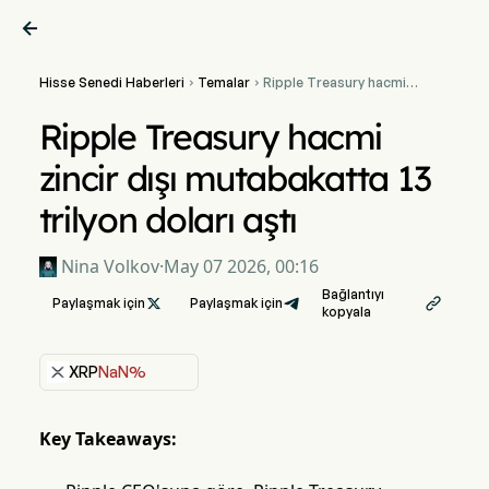

Hisse Senedi Haberleri
Temalar
Ripple Treasury hacmi


zincir dışı mutabakatta 13
trilyon doları aştı
Ripple Treasury hacmi
zincir dışı mutabakatta 13
trilyon doları aştı
Nina Volkov
·
May 07 2026, 00:16
Bağlantıyı
Paylaşmak için

Paylaşmak için

kopyala
XRP
NaN%
Key Takeaways: