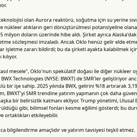
yor.
eknolojisi olan Aurora reaktörü, soğutma için su yerine sıv
 ve nükleer atıkların geri dönüştürülmesi potansiyeline olana
5 milyon doların üzerinde hibe aldı. Şirket ayrıca Alaska'dak
 etme sözleşmesi imzaladı. Ancak Oklo henüz gelir elde etme
ar işletme zararı bildirdi; bu da şirketi ayakta kalabilmek 
 kılıyor.
 "asıl mesele", Oklo'nun spekülatif doğası ile diğer nükleer o
in, BWX Technologies (NYSE: BWXT) de SMR'ler geliştiriyor anc
lü bir işe sahip. 2025 yılında BWX, gelirini %18 artırarak 3,19
m, BWXT'yi SMR trendine yatırım yapmanın çok daha güvenli b
aşka bir belirsizlik katmanı ekliyor. Trump yönetimi, Ulusal
üldüğü gibi, bilimsel fonları kesme eğilimi gösterdi; bu dur
 ortaklıkları etkileyebilir.
ca bilgilendirme amaçlıdır ve yatırım tavsiyesi teşkil etmez.