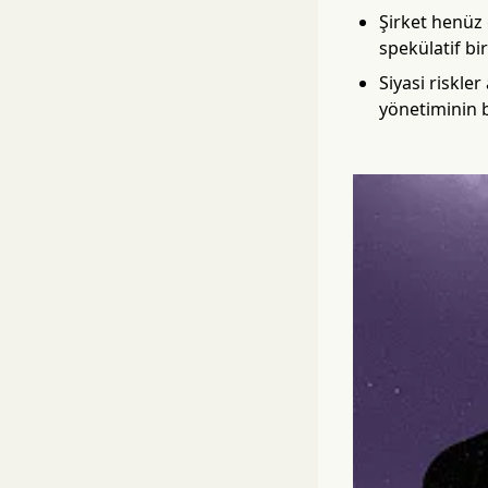
Şirket henüz 
spekülatif bir
Siyasi riskle
yönetiminin b