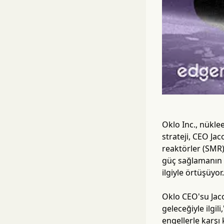
Oklo Inc., nükle
strateji, CEO Ja
reaktörler (SMR)
güç sağlamanın a
ilgiyle örtüşüyor.
Oklo CEO'su Jac
geleceğiyle ilgil
engellerle karşı 