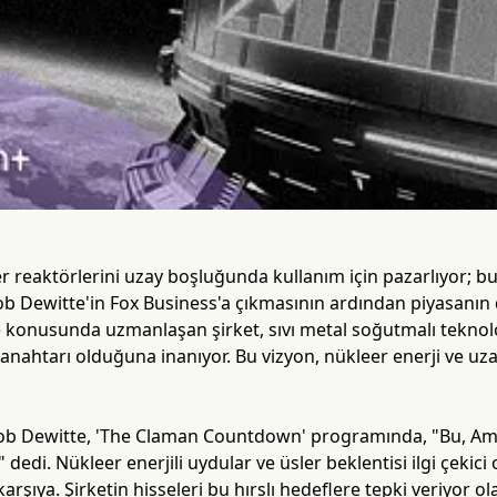
er reaktörlerini uzay boşluğunda kullanım için pazarlıyor; bu
cob Dewitte'in Fox Business'a çıkmasının ardından piyasanın
 konusunda uzmanlaşan şirket, sıvı metal soğutmalı teknolo
nahtarı olduğuna inanıyor. Bu vizyon, nükleer enerji ve uza
ob Dewitte, 'The Claman Countdown' programında, "Bu, Am
i," dedi. Nükleer enerjili uydular ve üsler beklentisi ilgi çekic
karşıya. Şirketin hisseleri bu hırslı hedeflere tepki veriyor 