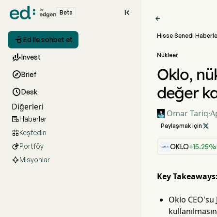

Beta

Hisse Senedi Haberle

Ed ile sohbet et
Nükleer

Invest
Oklo, nü

Brief
değer k

Desk
Diğerleri
Omar Tariq
·
A
Haberler

Paylaşmak için

Keşfedin

Portföy

OKLO
+15.25%
Misyonlar
Key Takeaways
Oklo CEO'su J
kullanılmasını