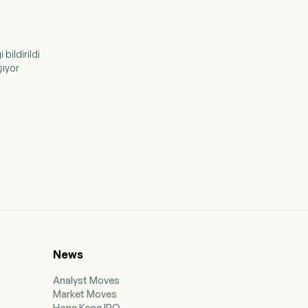
bildirildi
şıyor
News
Analyst Moves
Market Moves
Hong Kong IPO