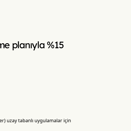
rme planıyla %15
r) uzay tabanlı uygulamalar için