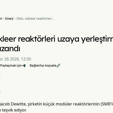
ri
Enerji
Oklo, nükleer reaktörleri


uzaya yerleştirme planıyla
%15 değer kazandı
kleer reaktörleri uzaya yerleşti
azandı
pr 26 2026, 12:30
Paylaşmak için
Bağlantıyı kopyala

:
acob Dewitte, şirketin küçük modüler reaktörlerinin (SMR'le
 teşvik ediyor.