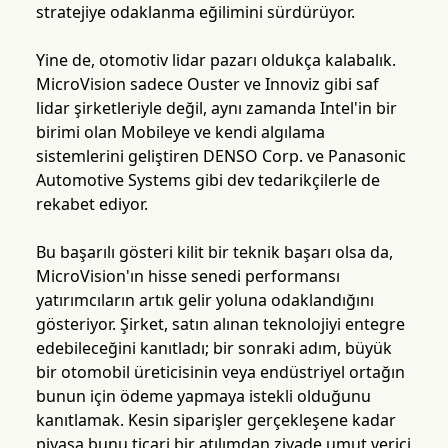
stratejiye odaklanma eğilimini sürdürüyor.
Yine de, otomotiv lidar pazarı oldukça kalabalık.
MicroVision sadece Ouster ve Innoviz gibi saf
lidar şirketleriyle değil, aynı zamanda Intel'in bir
birimi olan Mobileye ve kendi algılama
sistemlerini geliştiren DENSO Corp. ve Panasonic
Automotive Systems gibi dev tedarikçilerle de
rekabet ediyor.
Bu başarılı gösteri kilit bir teknik başarı olsa da,
MicroVision'ın hisse senedi performansı
yatırımcıların artık gelir yoluna odaklandığını
gösteriyor. Şirket, satın alınan teknolojiyi entegre
edebileceğini kanıtladı; bir sonraki adım, büyük
bir otomobil üreticisinin veya endüstriyel ortağın
bunun için ödeme yapmaya istekli olduğunu
kanıtlamak. Kesin siparişler gerçekleşene kadar
piyasa bunu ticari bir atılımdan ziyade umut verici