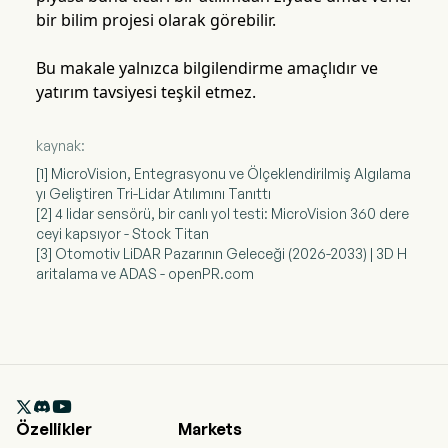
bir bilim projesi olarak görebilir.
Bu makale yalnızca bilgilendirme amaçlıdır ve
yatırım tavsiyesi teşkil etmez.
kaynak:
[1] MicroVision, Entegrasyonu ve Ölçeklendirilmiş Algılama
yı Geliştiren Tri-Lidar Atılımını Tanıttı
[2] 4 lidar sensörü, bir canlı yol testi: MicroVision 360 dere
ceyi kapsıyor - Stock Titan
[3] Otomotiv LiDAR Pazarının Geleceği (2026-2033) | 3D H
aritalama ve ADAS - openPR.com

Özellikler
Markets