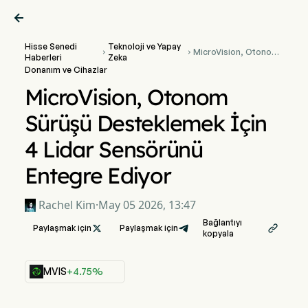

Hisse Senedi
Teknoloji ve Yapay
MicroVision, Otonom


Haberleri
Zeka
Sürüşü Desteklemek
Donanım ve Cihazlar
İçin 4 Lidar Sensörünü
Entegre Ediyor
MicroVision, Otonom
Sürüşü Desteklemek İçin
4 Lidar Sensörünü
Entegre Ediyor
Rachel Kim
·
May 05 2026, 13:47
Bağlantıyı
Paylaşmak için

Paylaşmak için

kopyala
MVIS
+4.75%