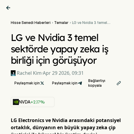

Hisse Senedi Haberleri
Temalar
LG ve Nvidia 3 temel


sektörde yapay zeka iş
birliği için görüşüyor
LG ve Nvidia 3 temel
sektörde yapay zeka iş
birliği için görüşüyor
Rachel Kim
·
Apr 29 2026, 09:31
Bağlantıyı
Paylaşmak için

Paylaşmak için

kopyala
NVDA
+2.17%
LG Electronics ve Nvidia arasındaki potansiyel
ortaklık, dünyanın en büyük yapay zeka çip