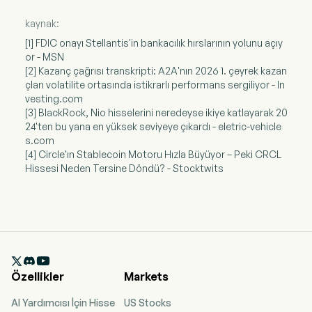
kaynak:
[1] FDIC onayı Stellantis'in bankacılık hırslarının yolunu açıy
or - MSN
[2] Kazanç çağrısı transkripti: A2A'nın 2026 1. çeyrek kazan
çları volatilite ortasında istikrarlı performans sergiliyor - In
vesting.com
[3] BlackRock, Nio hisselerini neredeyse ikiye katlayarak 20
24'ten bu yana en yüksek seviyeye çıkardı - eletric-vehicle
s.com
[4] Circle'ın Stablecoin Motoru Hızla Büyüyor – Peki CRCL
Hissesi Neden Tersine Döndü? - Stocktwits

Özellikler
Markets
AI Yardımcısı İçin Hisse
US Stocks