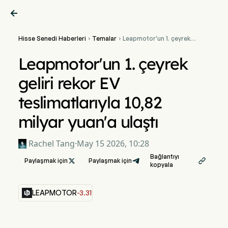

Hisse Senedi Haberleri
Temalar
Leapmotor'un 1. çeyrek


geliri rekor EV
teslimatlarıyla 10,82 milyar
Leapmotor'un 1. çeyrek
yuan'a ulaştı
geliri rekor EV
teslimatlarıyla 10,82
milyar yuan'a ulaştı
Rachel Tang
·
May 15 2026, 10:28
Bağlantıyı
Paylaşmak için

Paylaşmak için

kopyala
LEAPMOTOR
-3.31%