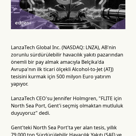
LanzaTech Global Inc. (NASDAQ: LNZA), AB'nin
zorunlu sürdürülebilir havacılık yakıtı pazarından
önemli bir pay almak amacıyla Belçika'da
Avrupa'nın ilk ticari ölçekli Alcohol-to-Jet (ATJ)
tesisini kurmak için 500 milyon Euro yatırım
yapıyor.
LanzaTech CEO'su Jennifer Holmgren, "FLITE için
North Sea Port, Gent'i seçmiş olmaktan mutluluk
duyuyoruz" dedi.
Gent'teki North Sea Port'ta yer alan tesis, yıllık
79.000 ton Sürdürülebilir Havacılık Yakıtı (SAF) ve