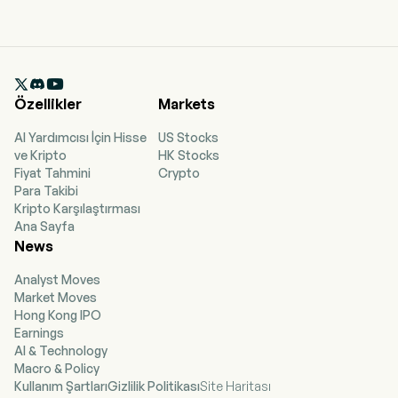

Özellikler
Markets
AI Yardımcısı İçin Hisse
US Stocks
ve Kripto
HK Stocks
Fiyat Tahmini
Crypto
Para Takibi
Kripto Karşılaştırması
Ana Sayfa
News
Analyst Moves
Market Moves
Hong Kong IPO
Earnings
AI & Technology
Macro & Policy
Kullanım Şartları
Gizlilik Politikası
Site Haritası