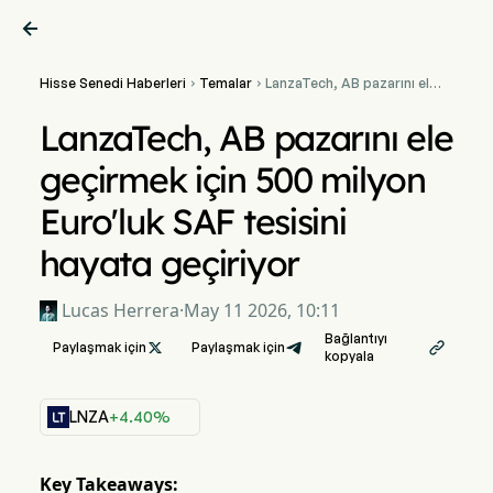

Hisse Senedi Haberleri
Temalar
LanzaTech, AB pazarını ele


geçirmek için 500 milyon
Euro'luk SAF tesisini hayata
LanzaTech, AB pazarını ele
geçiriyor
geçirmek için 500 milyon
Euro'luk SAF tesisini
hayata geçiriyor
Lucas Herrera
·
May 11 2026, 10:11
Bağlantıyı
Paylaşmak için

Paylaşmak için

kopyala
LNZA
+4.40%
Key Takeaways: