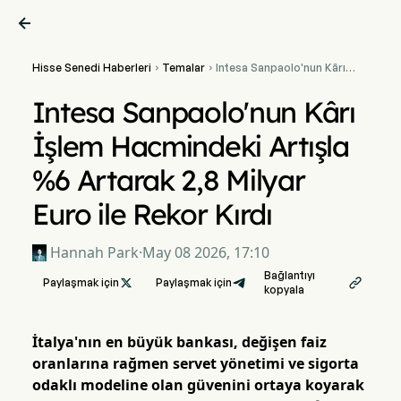

Hisse Senedi Haberleri
Temalar
Intesa Sanpaolo'nun Kârı


İşlem Hacmindeki Artışla
%6 Artarak 2,8 Milyar Euro
Intesa Sanpaolo'nun Kârı
ile Rekor Kırdı
İşlem Hacmindeki Artışla
%6 Artarak 2,8 Milyar
Euro ile Rekor Kırdı
Hannah Park
·
May 08 2026, 17:10
Bağlantıyı
Paylaşmak için

Paylaşmak için

kopyala
İtalya'nın en büyük bankası, değişen faiz
oranlarına rağmen servet yönetimi ve sigorta
odaklı modeline olan güvenini ortaya koyarak