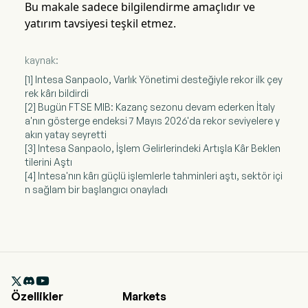
Bu makale sadece bilgilendirme amaçlıdır ve
yatırım tavsiyesi teşkil etmez.
kaynak:
[1] Intesa Sanpaolo, Varlık Yönetimi desteğiyle rekor ilk çey
rek kârı bildirdi
[2] Bugün FTSE MIB: Kazanç sezonu devam ederken İtaly
a'nın gösterge endeksi 7 Mayıs 2026'da rekor seviyelere y
akın yatay seyretti
[3] Intesa Sanpaolo, İşlem Gelirlerindeki Artışla Kâr Beklen
tilerini Aştı
[4] Intesa'nın kârı güçlü işlemlerle tahminleri aştı, sektör içi
n sağlam bir başlangıcı onayladı

Özellikler
Markets