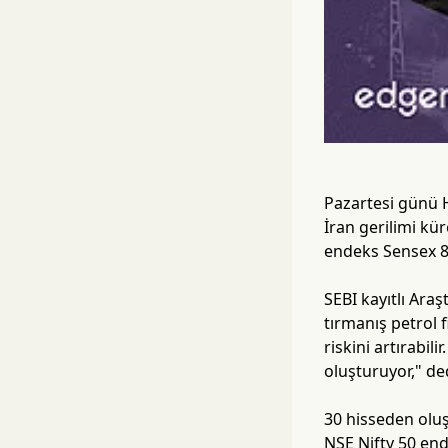
Pazartesi günü H
İran gerilimi kü
endeks Sensex 8
SEBI kayıtlı Ara
tırmanış petrol 
riskini artırabi
oluşturuyor," de
30 hisseden oluş
NSE Nifty 50 end