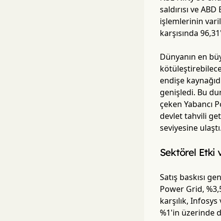
saldırısı ve ABD 
işlemlerinin var
karşısında 96,31'
Dünyanın en büyük
kötüleştirebilec
endişe kaynağıdır
genişledi. Bu du
çeken Yabancı Por
devlet tahvili ge
seviyesine ulaştı
Sektörel Etki
Satış baskısı gen
Power Grid, %3,5
karşılık, Infosys
%1'in üzerinde 