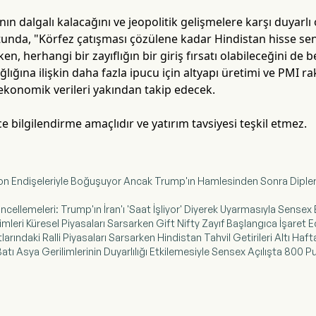
anın dalgalı kalacağını ve jeopolitik gelişmelere karşı duyar
unda, "Körfez çatışması çözülene kadar Hindistan hisse senet
n, herhangi bir zayıflığın bir giriş fırsatı olabileceğini de bel
lığına ilişkin daha fazla ipucu için altyapı üretimi ve PMI r
konomik verileri yakından takip edecek.
 bilgilendirme amaçlıdır ve yatırım tavsiyesi teşkil etmez.
syon Endişeleriyle Boğuşuyor Ancak Trump'ın Hamlesinden Sonra Dipler
ncellemeleri: Trump'ın İran'ı 'Saat İşliyor' Diyerek Uyarmasıyla Sens
imleri Küresel Piyasaları Sarsarken Gift Nifty Zayıf Başlangıca İşaret E
larındaki Ralli Piyasaları Sarsarken Hindistan Tahvil Getirileri Altı Haf
e Batı Asya Gerilimlerinin Duyarlılığı Etkilemesiyle Sensex Açılışta 800