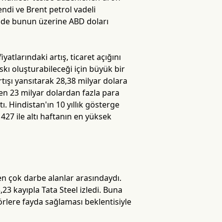
endi ve Brent petrol vadeli
si de bunun üzerine ABD doları
atlarındaki artış, ticaret açığını
kı oluşturabileceği için büyük bir
rtışı yansıtarak 28,38 milyar dolara
en 23 milyar dolardan fazla para
ı. Hindistan'ın 10 yıllık gösterge
1427 ile altı haftanın en yüksek
 en çok darbe alanlar arasındaydı.
3 kayıpla Tata Steel izledi. Buna
ktörlere fayda sağlaması beklentisiyle