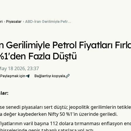
ri
Piyasalar
ABD-İran Gerilimiyle Petrol


Fiyatları Fırladı, Hindistan
Borsası %1'den Fazla
Düştü
Gerilimiyle Petrol Fiyatları Fırl
%1'den Fazla Düştü
ay 18 2026, 23:37
Paylaşmak için
Bağlantıyı kopyala

lar:
se senedi piyasaları sert düştü; jeopolitik gerilimlerin tetikl
a değer kaybederken Nifty 50 %1'in üzerinde geriledi.
fiyatlarının varil başına 112 dolara tırmanması enflasyon end
hisselerinde geniş tabanlı satışlara yol açtı.