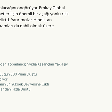
lı olacağını öngörüyor. Emkay Global
leri için önemli bir aşağı yönlü risk
irtti. Yatırımcılar, Hindistan
akamları da dahil olmak üzere
den Toparlandı; Nvidia Kazançları Yaklaşıy
ex Bugün 500 Puan Düştü
diyor
tanın En Yüksek Seviyesine Çıktı
 Puandan Fazla Düştü