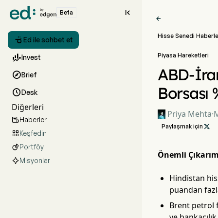

Beta

Hisse Senedi Haberle

Ed ile sohbet et
Piyasa Hareketleri

Invest
ABD-İran 

Brief
Borsası 

Desk
Diğerleri
Priya Mehta
·
M
Haberler

Paylaşmak için

Keşfedin

Portföy

Önemli Çıkarım
Misyonlar
Hindistan his
puandan fazl
Brent petrol 
ve bankacılık 