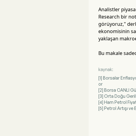
Analistler piyas
Research bir not
görüyoruz," derke
ekonomisinin sağ
yaklaşan makroe
Bu makale sadece
kaynak:
[1] Borsalar Enfla
or
[2] Borsa CANLI Gü
[3] Orta Doğu Geril
[4] Ham Petrol Fiyat
[5] Petrol Artışı v