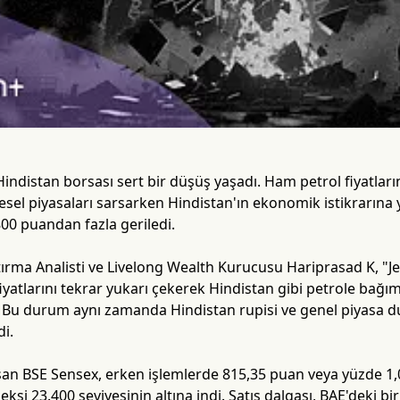
indistan borsası sert bir düşüş yaşadı. Ham petrol fiyatları
resel piyasaları sarsarken Hindistan'ın ekonomik istikrarına y
00 puandan fazla geriledi.
ştırma Analisti ve Livelong Wealth Kurucusu Hariprasad K, "Je
fiyatlarını tekrar yukarı çekerek Hindistan gibi petrole bağı
lir. Bu durum aynı zamanda Hindistan rupisi ve genel piyasa du
di.
an BSE Sensex, erken işlemlerde 815,35 puan veya yüzde 1,0
eksi 23.400 seviyesinin altına indi. Satış dalgası, BAE'deki 