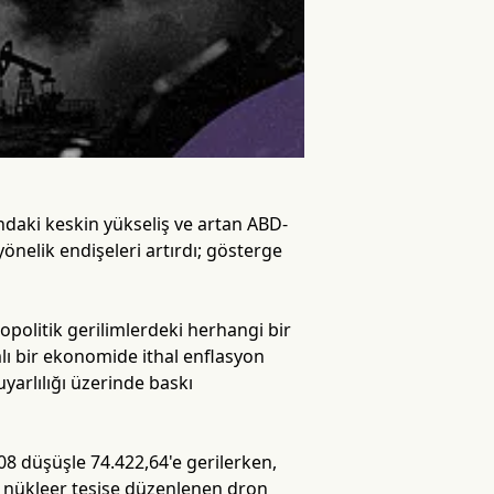
ndaki keskin yükseliş ve artan ABD-
önelik endişeleri artırdı; gösterge
opolitik gerilimlerdeki herhangi bir
mlı bir ekonomide ithal enflasyon
yarlılığı üzerinde baskı
8 düşüşle 74.422,64'e gerilerken,
bir nükleer tesise düzenlenen dron