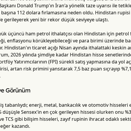
Başkanı Donald Trump'ın İran'a yönelik taze uyarısı ile tetikl
il başına 112 dolara fırlamasına neden oldu. Hindistan rupi
e gerileyerek yeni bir rekor düşük seviyeye ulaştı.
 üçüncü ham petrol ithalatçısı olan Hindistan için petrol fiy
eği, enflasyonu körükleyebileceği ve para birimi üzerinde bas
. Hindistan'ın ticaret açığı Nisan ayında ithalattaki keskin a
rum, 2026 yılında şimdiye kadar Hindistan hisse senetlerind
tföy Yatırımcılarının (FPI) sürekli satış yapmasına da yol açt
tirisi, artan risk primini yansıtarak 7,5 baz puan sıçrayıp %7,
.
 ve Görünüm
iş tabanlıydı; enerji, metal, bankacılık ve otomotiv hisseleri
 düşüşle Sensex'in en çok gerileyen hissesi olurken onu %3,2
 ve TCS gibi bilişim hisseleri, zayıf rupinin ihracat odaklı se
değer kazandı.