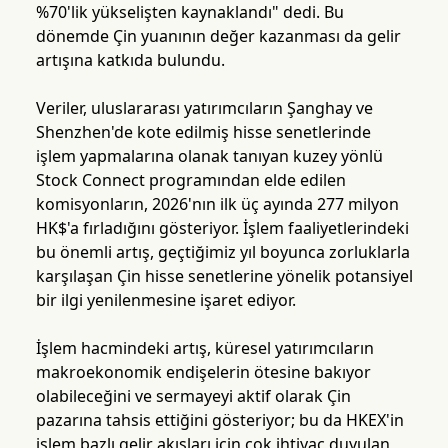
%70'lik yükselişten kaynaklandı" dedi. Bu
dönemde Çin yuanının değer kazanması da gelir
artışına katkıda bulundu.
Veriler, uluslararası yatırımcıların Şanghay ve
Shenzhen'de kote edilmiş hisse senetlerinde
işlem yapmalarına olanak tanıyan kuzey yönlü
Stock Connect programından elde edilen
komisyonların, 2026'nın ilk üç ayında 277 milyon
HK$'a fırladığını gösteriyor. İşlem faaliyetlerindeki
bu önemli artış, geçtiğimiz yıl boyunca zorluklarla
karşılaşan Çin hisse senetlerine yönelik potansiyel
bir ilgi yenilenmesine işaret ediyor.
İşlem hacmindeki artış, küresel yatırımcıların
makroekonomik endişelerin ötesine bakıyor
olabileceğini ve sermayeyi aktif olarak Çin
pazarına tahsis ettiğini gösteriyor; bu da HKEX'in
işlem bazlı gelir akışları için çok ihtiyaç duyulan