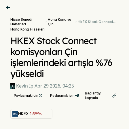

Hisse Senedi
Hong Kong ve
HKEX Stock Connect


Haberleri
Çin
komisyonları Çin
Hong Kong Hisseleri
işlemlerindeki artışla
%76 yükseldi
HKEX Stock Connect
komisyonları Çin
işlemlerindeki artışla %76
yükseldi
Kevin Ip
·
Apr 29 2026, 04:25
Bağlantıyı
Paylaşmak için

Paylaşmak için

kopyala
HKEX
-1.59%