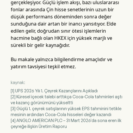
gerçekleşiyor. Güçlü işlem akışı, bazı uluslararası
fonlar arasında Çin hisse senetlerinin uzun bir
düşük performans döneminden sonra değer
sunduğuna dair artan bir inancı yansıtıyor. Elde
edilen gelir, doğrudan sınır ötesi işlemlerin
hacmine bağlı olan HKEX için yüksek marjlı ve
sürekli bir gelir kaynağıdır.
Bu makale yalnızca bilgilendirme amaçlıdır ve
yatırım tavsiyesi teşkil etmez.
kaynak:
[1] UPS 2026 Yılı 1. Çeyrek Kazançlarını Açıkladı
[2] Küresel içecek talebi arttıkça Coca-Cola tahminleri aştı
ve kazanç görünümünü yükseltti
[3] Güçlü 1. çeyrek satışlarının yüksek EPS tahminini tetikle
mesinin ardından Coca-Cola hisseleri değer kazandı
[4] ANGLO AMERICAN PLC – 31 Mart 2026'da sona eren ilk
çeyreğe ilişkin Üretim Raporu