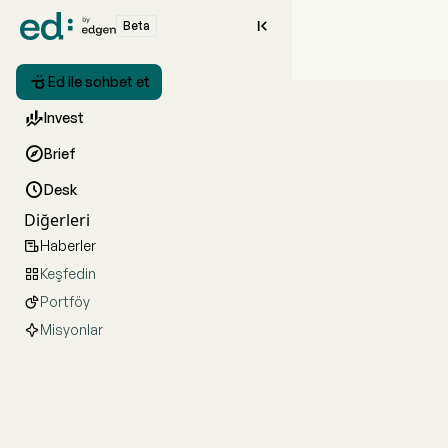

Beta

Ed ile sohbet et

Invest

Brief

Desk
Diğerleri
Haberler

Keşfedin

Portföy

Misyonlar