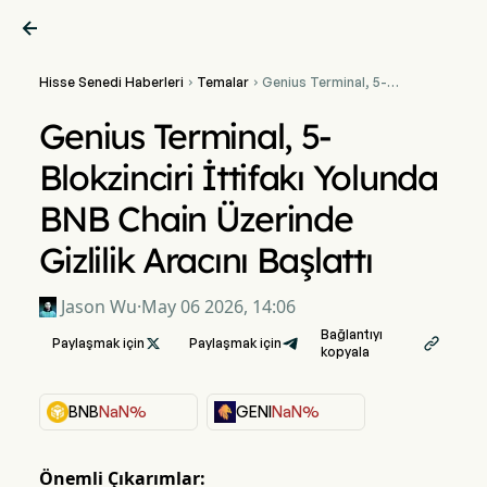

Hisse Senedi Haberleri
Temalar
Genius Terminal, 5-


Blokzinciri İttifakı Yolunda
BNB Chain Üzerinde Gizlilik
Genius Terminal, 5-
Aracını Başlattı
Blokzinciri İttifakı Yolunda
BNB Chain Üzerinde
Gizlilik Aracını Başlattı
Jason Wu
·
May 06 2026, 14:06
Bağlantıyı
Paylaşmak için

Paylaşmak için

kopyala
BNB
NaN%
GENI
NaN%
Önemli Çıkarımlar: