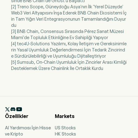
sinde BNB Chain'de Gh0st'u Başlattı
[2] Treno Scope, Güneydoğu Asya'nın İlk 'Yerel Düzeyde'
Web3 Veri Altyapısını İnşa Ederek BNB Chain Ekosistemi İç
in Tam Yığın Veri Entegrasyonunun Tamamlandığını Duyur
du
[3] BNB Chain, Consensus Sırasında Pérez Sanat Müzesi
Miami'de Topluluk Etkinliğine Ev Sahipliği Yapıyor
[4] tec4U-Solutions Yazılımı, Kolay İletişim ve Gereksinimle
rin Yasal Uyumluluk Değerlendirmesi İçin Tedarik Zincirind
e Sürdürülebilirliği ve Uyumluluğu Dijitalleştiriyor
[5] Sumsub, On-Chain Uyumluluk İçin Zincirler Arası Kimliği
Desteklemek Üzere Chainlink İle Ortaklık Kurdu

Özellikler
Markets
AI Yardımcısı İçin Hisse
US Stocks
ve Kripto
HK Stocks