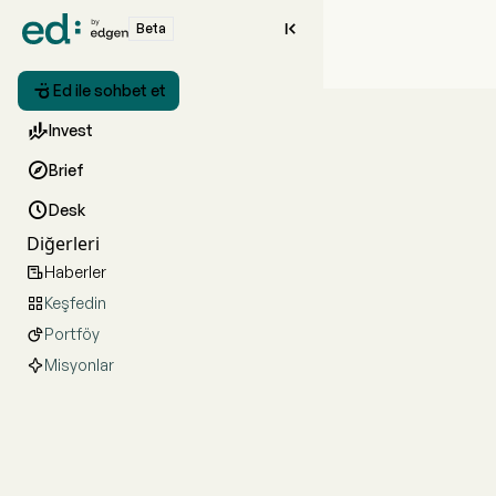

Beta

Ed ile sohbet et

Invest

Brief

Desk
Diğerleri
Haberler

Keşfedin

Portföy

Misyonlar