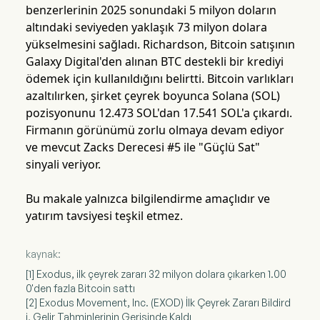
benzerlerinin 2025 sonundaki 5 milyon doların
altındaki seviyeden yaklaşık 73 milyon dolara
yükselmesini sağladı. Richardson, Bitcoin satışının
Galaxy Digital'den alınan BTC destekli bir krediyi
ödemek için kullanıldığını belirtti. Bitcoin varlıkları
azaltılırken, şirket çeyrek boyunca Solana (SOL)
pozisyonunu 12.473 SOL'dan 17.541 SOL'a çıkardı.
Firmanın görünümü zorlu olmaya devam ediyor
ve mevcut Zacks Derecesi #5 ile "Güçlü Sat"
sinyali veriyor.
Bu makale yalnızca bilgilendirme amaçlıdır ve
yatırım tavsiyesi teşkil etmez.
kaynak:
[1] Exodus, ilk çeyrek zararı 32 milyon dolara çıkarken 1.00
0'den fazla Bitcoin sattı
[2] Exodus Movement, Inc. (EXOD) İlk Çeyrek Zararı Bildird
i, Gelir Tahminlerinin Gerisinde Kaldı