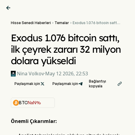

Hisse Senedi Haberleri
Temalar
Exodus 1.076 bitcoin sattı,


ilk çeyrek zararı 32 milyon
dolara yükseldi
Exodus 1.076 bitcoin sattı,
ilk çeyrek zararı 32 milyon
dolara yükseldi
Nina Volkov
·
May 12 2026, 22:53
Bağlantıyı
Paylaşmak için

Paylaşmak için

kopyala
BTC
NaN%
Önemli Çıkarımlar: