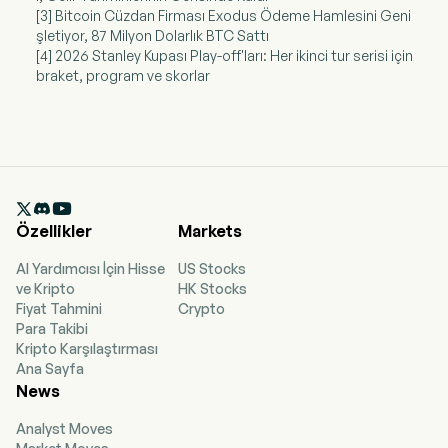
[3] Bitcoin Cüzdan Firması Exodus Ödeme Hamlesini Geni
şletiyor, 87 Milyon Dolarlık BTC Sattı
[4] 2026 Stanley Kupası Play-off'ları: Her ikinci tur serisi için
braket, program ve skorlar

Özellikler
Markets
AI Yardımcısı İçin Hisse
US Stocks
ve Kripto
HK Stocks
Fiyat Tahmini
Crypto
Para Takibi
Kripto Karşılaştırması
Ana Sayfa
News
Analyst Moves