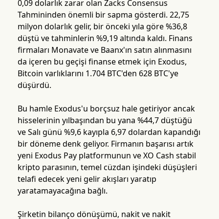
0,09 dolarlık zarar olan Zacks Consensus
Tahmininden önemli bir sapma gösterdi. 22,75
milyon dolarlık gelir, bir önceki yıla göre %36,8
düştü ve tahminlerin %9,19 altında kaldı. Finans
firmaları Monavate ve Baanx'ın satın alınmasını
da içeren bu geçişi finanse etmek için Exodus,
Bitcoin varlıklarını 1.704 BTC'den 628 BTC'ye
düşürdü.
Bu hamle Exodus'u borçsuz hale getiriyor ancak
hisselerinin yılbaşından bu yana %44,7 düştüğü
ve Salı günü %9,6 kayıpla 6,97 dolardan kapandığı
bir döneme denk geliyor. Firmanın başarısı artık
yeni Exodus Pay platformunun ve XO Cash stabil
kripto parasının, temel cüzdan işindeki düşüşleri
telafi edecek yeni gelir akışları yaratıp
yaratamayacağına bağlı.
Şirketin bilanço dönüşümü, nakit ve nakit