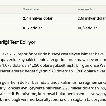
Gerçekleşen
Konsensüs
2,44 milyar dolar
2,51 milyar dolar
10,79 dolar
10,89 dolar
rliği Test Ediliyor
 eksiklik, rapor öncesinde hisseyi çevreleyen iyimser hava içi
 yapay zeka kaynaklı talebin arzı geride bırakmaya devam e
ini 1.075 dolardan 1.250 dolara yükseltmişti. Bir gün önce 
 işaret ederek hedef fiyatını 975 dolardan 1.200 dolara çıkar
gelir hem de kâr bazında altında kalınmasına rağmen şirke
 bir yıl önceki aynı çeyrekte bildirilen 2,23 milyar dolardan %
yükseldi. Bu büyüme, kurumsal bulut benimsemesi ve yapa
rbirine bağlı veri merkezi altyapısına olan sağlam talebi yans