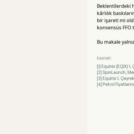
Beklentilerdeki 
kârlılık baskılar
bir işareti mi o
konsensüs FFO ta
Bu makale yalnızc
kaynak:
[1] Equinix (EQIX) 1
[2] SpinLaunch, Mer
[3] Equinix 1. Çeyre
[4] Petrol Fiyatları