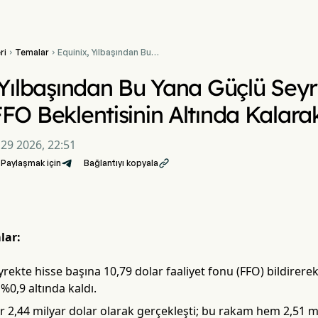
ri
Temalar
Equinix, Yılbaşından Bu


Yana Güçlü Seyrine
Rağmen 1. Çeyrek FFO
 Yılbaşından Bu Yana Güçlü Sey
Beklentisinin Altında
Kalarak %1 Geriledi
FO Beklentisinin Altında Kalara
 29 2026, 22:51
Paylaşmak için
Bağlantıyı kopyala

lar:
eyrekte hisse başına 10,79 dolar faaliyet fonu (FFO) bildirer
 %0,9 altında kaldı.
ir 2,44 milyar dolar olarak gerçekleşti; bu rakam hem 2,51 