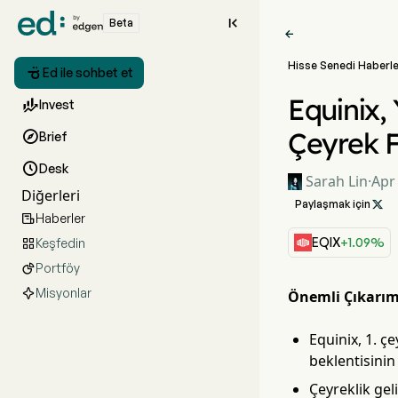

Beta

Hisse Senedi Haberle

Ed ile sohbet et
Equinix,

Invest
Çeyrek F

Brief

Desk
Sarah Lin
·
Apr
Diğerleri
Paylaşmak için

Haberler

EQIX
+1.09%
Keşfedin

Portföy

Misyonlar
Önemli Çıkarım
Equinix, 1. ç
beklentisinin
Çeyreklik gel