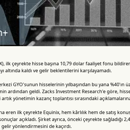
X), ilk çeyrekte hisse başına 10,79 dolar faaliyet fonu bildi
yı altında kaldı ve gelir beklentilerini karşılayamadı.
merkezi GYO'sunun hisselerinin yılbaşından bu yana %40'ın 
in ardından geldi. Zacks Investment Research'e göre, hisse
i artık yönetimin kazanç toplantısı sırasındaki açıklamaların
a eren ilk çeyrekte Equinix, hem kârlılık hem de satış konus
onuçlar açıkladı. Şirket ayrıca, önceki çeyrekte sağladığı 2,4
 gelir yönlendirmesini de kaçırdı.