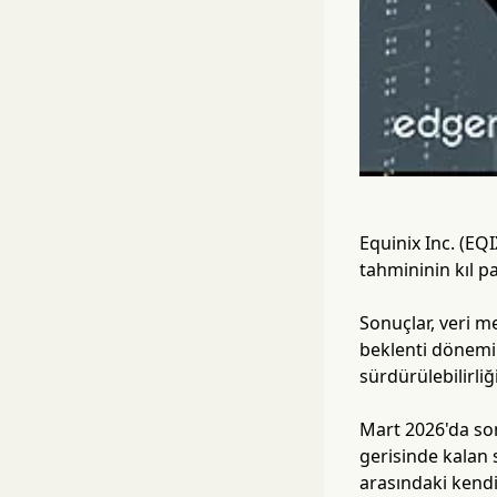
Equinix Inc. (EQI
tahmininin kıl pa
Sonuçlar, veri 
beklenti dönemin
sürdürülebilirliğ
Mart 2026'da son
gerisinde kalan s
arasındaki kendi