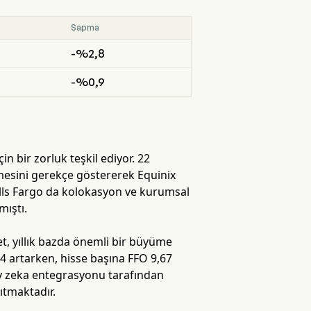
Sapma
-%2,8
-%0,9
n bir zorluk teşkil ediyor. 22
tmesini gerekçe göstererek Equinix
Wells Fargo da kolokasyon ve kurumsal
mıştı.
t, yıllık bazda önemli bir büyüme
9,4 artarken, hisse başına FFO 9,67
y zeka entegrasyonu tarafından
ıtmaktadır.