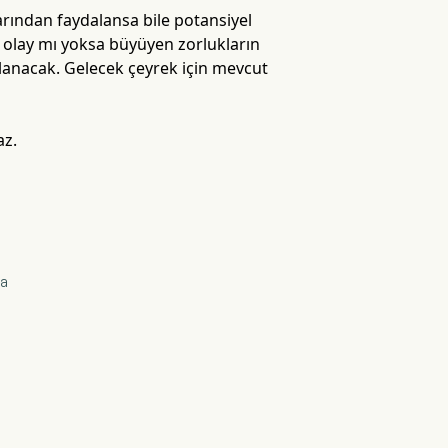
arından faydalansa bile potansiyel
bir olay mı yoksa büyüyen zorlukların
klanacak. Gelecek çeyrek için mevcut
az.
da