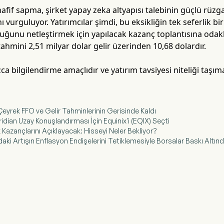
hafif sapma, şirket yapay zeka altyapısı talebinin güçlü rüzg
ını vurguluyor. Yatırımcılar şimdi, bu eksikliğin tek seferlik 
lduğunu netleştirmek için yapılacak kazanç toplantısına oda
hmini 2,51 milyar dolar gelir üzerinden 10,68 dolardır.
a bilgilendirme amaçlıdır ve yatırım tavsiyesi niteliği taşım
. Çeyrek FFO ve Gelir Tahminlerinin Gerisinde Kaldı
idian Uzay Konuşlandırması İçin Equinix'i (EQIX) Seçti
k Kazançlarını Açıklayacak: Hisseyi Neler Bekliyor?
ndaki Artışın Enflasyon Endişelerini Tetiklemesiyle Borsalar Baskı Altın