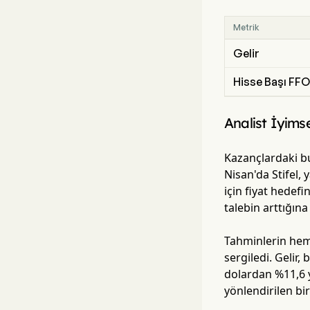
Metrik
Gelir
Hisse Başı FFO
Analist İyimse
Kazançlardaki bu
Nisan'da Stifel,
için fiyat hedef
talebin arttığına
Tahminlerin hem 
sergiledi. Gelir,
dolardan %11,6 
yönlendirilen bi