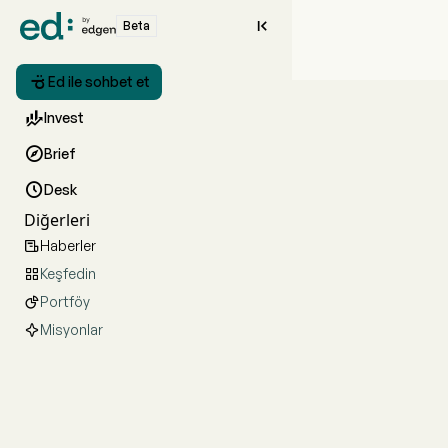

Beta

Ed ile sohbet et

Invest

Brief

Desk
Diğerleri
Haberler

Keşfedin

Portföy

Misyonlar