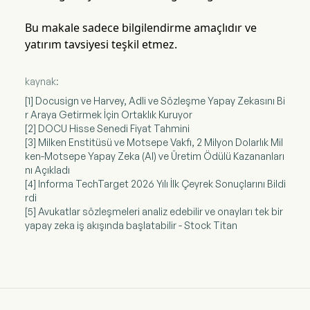
Bu makale sadece bilgilendirme amaçlıdır ve
yatırım tavsiyesi teşkil etmez.
kaynak:
[1] Docusign ve Harvey, Adli ve Sözleşme Yapay Zekasını Bi
r Araya Getirmek İçin Ortaklık Kuruyor
[2] DOCU Hisse Senedi Fiyat Tahmini
[3] Milken Enstitüsü ve Motsepe Vakfı, 2 Milyon Dolarlık Mil
ken-Motsepe Yapay Zeka (AI) ve Üretim Ödülü Kazananları
nı Açıkladı
[4] Informa TechTarget 2026 Yılı İlk Çeyrek Sonuçlarını Bildi
rdi
[5] Avukatlar sözleşmeleri analiz edebilir ve onayları tek bir
yapay zeka iş akışında başlatabilir - Stock Titan