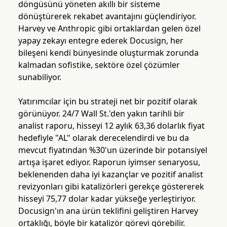
döngüsünü yöneten akıllı bir sisteme
dönüştürerek rekabet avantajını güçlendiriyor.
Harvey ve Anthropic gibi ortaklardan gelen özel
yapay zekayı entegre ederek Docusign, her
bileşeni kendi bünyesinde oluşturmak zorunda
kalmadan sofistike, sektöre özel çözümler
sunabiliyor.
Yatırımcılar için bu strateji net bir pozitif olarak
görünüyor. 24/7 Wall St.'den yakın tarihli bir
analist raporu, hisseyi 12 aylık 63,36 dolarlık fiyat
hedefiyle "AL" olarak derecelendirdi ve bu da
mevcut fiyatından %30'un üzerinde bir potansiyel
artışa işaret ediyor. Raporun iyimser senaryosu,
beklenenden daha iyi kazançlar ve pozitif analist
revizyonları gibi katalizörleri gerekçe göstererek
hisseyi 75,77 dolar kadar yükseğe yerleştiriyor.
Docusign'ın ana ürün teklifini geliştiren Harvey
ortaklığı, böyle bir katalizör görevi görebilir.