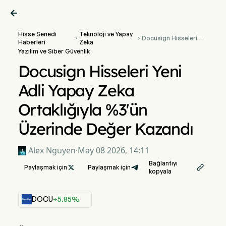

Hisse Senedi
Teknoloji ve Yapay
Docusign Hisseleri


Haberleri
Zeka
Yeni Adli Yapay Zeka
Yazılım ve Siber Güvenlik
Ortaklığıyla %3'ün
Üzerinde Değer
Docusign Hisseleri Yeni
Kazandı
Adli Yapay Zeka
Ortaklığıyla %3'ün
Üzerinde Değer Kazandı
Alex Nguyen
·
May 08 2026, 14:11
Bağlantıyı
Paylaşmak için

Paylaşmak için

kopyala
DOCU
+5.85%