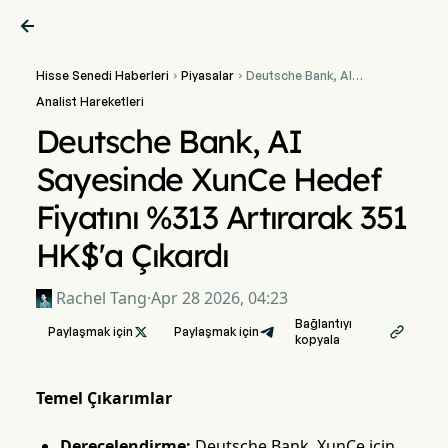

Hisse Senedi Haberleri
Piyasalar
Deutsche Bank, AI


Sayesinde XunCe Hedef
Analist Hareketleri
Fiyatını %313 Artırarak 351
HK$'a Çıkardı
Deutsche Bank, AI
Sayesinde XunCe Hedef
Fiyatını %313 Artırarak 351
HK$'a Çıkardı
Rachel Tang
·
Apr 28 2026, 04:23
Bağlantıyı
Paylaşmak için

Paylaşmak için

kopyala
Temel Çıkarımlar
Derecelendirme:
Deutsche Bank, XunCe için