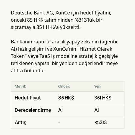
Deutsche Bank AG, XunCe için hedef fiyatını,
önceki 85 HK$ tahmininden %313'lük bir
sıçramayla 351 HK$'a yükseltti.
Bankanın raporu, aracılı yapay zekanın (agentic
AI) hızlı gelişimi ve XunCe'nin "Hizmet Olarak
Token" veya TaaS iş modeline stratejik geçişiyle
tetiklenen yapısal bir yeniden değerlendirmeye
atıfta bulundu.
Metrik
Önceki
Yeni
Hedef Fiyat
85 HK$
351 HK$
Derecelendirme
Al
Al
Artış
-
%313