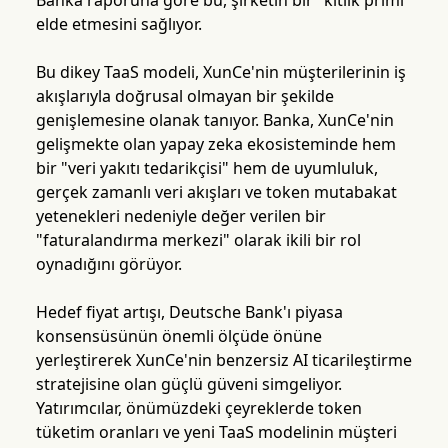
Banka raporuna göre bu, şirketin bir "kıtlık primi"
elde etmesini sağlıyor.
Bu dikey TaaS modeli, XunCe'nin müşterilerinin iş
akışlarıyla doğrusal olmayan bir şekilde
genişlemesine olanak tanıyor. Banka, XunCe'nin
gelişmekte olan yapay zeka ekosisteminde hem
bir "veri yakıtı tedarikçisi" hem de uyumluluk,
gerçek zamanlı veri akışları ve token mutabakat
yetenekleri nedeniyle değer verilen bir
"faturalandırma merkezi" olarak ikili bir rol
oynadığını görüyor.
Hedef fiyat artışı, Deutsche Bank'ı piyasa
konsensüsünün önemli ölçüde önüne
yerleştirerek XunCe'nin benzersiz AI ticarileştirme
stratejisine olan güçlü güveni simgeliyor.
Yatırımcılar, önümüzdeki çeyreklerde token
tüketim oranları ve yeni TaaS modelinin müşteri