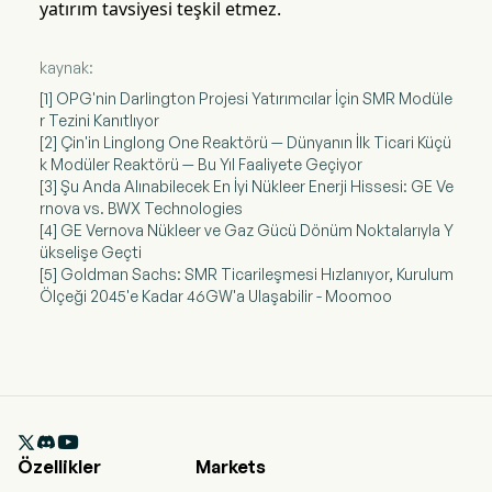
yatırım tavsiyesi teşkil etmez.
kaynak:
[1] OPG'nin Darlington Projesi Yatırımcılar İçin SMR Modüle
r Tezini Kanıtlıyor
[2] Çin'in Linglong One Reaktörü — Dünyanın İlk Ticari Küçü
k Modüler Reaktörü — Bu Yıl Faaliyete Geçiyor
[3] Şu Anda Alınabilecek En İyi Nükleer Enerji Hissesi: GE Ve
rnova vs. BWX Technologies
[4] GE Vernova Nükleer ve Gaz Gücü Dönüm Noktalarıyla Y
ükselişe Geçti
[5] Goldman Sachs: SMR Ticarileşmesi Hızlanıyor, Kurulum
Ölçeği 2045'e Kadar 46GW'a Ulaşabilir - Moomoo

Özellikler
Markets