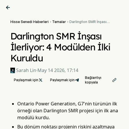

Hisse Senedi Haberleri
Temalar
Darlington SMR İnşası


İlerliyor: 4 Modülden İlki
Kuruldu
Darlington SMR İnşası
İlerliyor: 4 Modülden İlki
Kuruldu
Sarah Lin
·
May 14 2026, 17:14
Bağlantıyı
Paylaşmak için

Paylaşmak için

kopyala
Ontario Power Generation, G7'nin türünün ilk
örneği olan Darlington SMR projesi için ilk ana
modülü kurdu.
Bu dönüm noktası projenin riskini azaltmaya