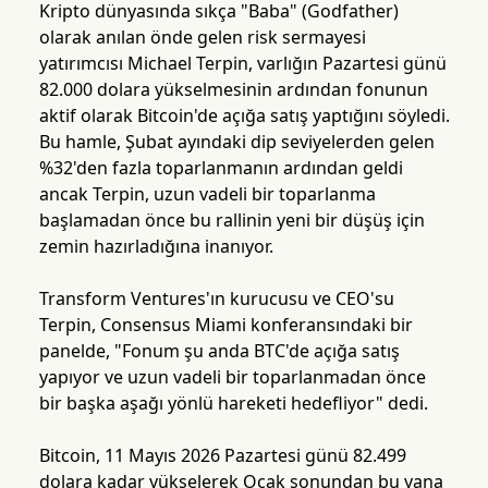
Kripto dünyasında sıkça "Baba" (Godfather)
olarak anılan önde gelen risk sermayesi
yatırımcısı Michael Terpin, varlığın Pazartesi günü
82.000 dolara yükselmesinin ardından fonunun
aktif olarak Bitcoin'de açığa satış yaptığını söyledi.
Bu hamle, Şubat ayındaki dip seviyelerden gelen
%32'den fazla toparlanmanın ardından geldi
ancak Terpin, uzun vadeli bir toparlanma
başlamadan önce bu rallinin yeni bir düşüş için
zemin hazırladığına inanıyor.
Transform Ventures'ın kurucusu ve CEO'su
Terpin, Consensus Miami konferansındaki bir
panelde, "Fonum şu anda BTC'de açığa satış
yapıyor ve uzun vadeli bir toparlanmadan önce
bir başka aşağı yönlü hareketi hedefliyor" dedi.
Bitcoin, 11 Mayıs 2026 Pazartesi günü 82.499
dolara kadar yükselerek Ocak sonundan bu yana