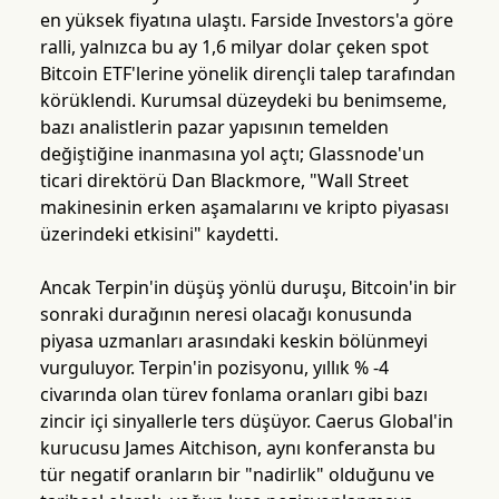
en yüksek fiyatına ulaştı. Farside Investors'a göre
ralli, yalnızca bu ay 1,6 milyar dolar çeken spot
Bitcoin ETF'lerine yönelik dirençli talep tarafından
körüklendi. Kurumsal düzeydeki bu benimseme,
bazı analistlerin pazar yapısının temelden
değiştiğine inanmasına yol açtı; Glassnode'un
ticari direktörü Dan Blackmore, "Wall Street
makinesinin erken aşamalarını ve kripto piyasası
üzerindeki etkisini" kaydetti.
Ancak Terpin'in düşüş yönlü duruşu, Bitcoin'in bir
sonraki durağının neresi olacağı konusunda
piyasa uzmanları arasındaki keskin bölünmeyi
vurguluyor. Terpin'in pozisyonu, yıllık % -4
civarında olan türev fonlama oranları gibi bazı
zincir içi sinyallerle ters düşüyor. Caerus Global'in
kurucusu James Aitchison, aynı konferansta bu
tür negatif oranların bir "nadirlik" olduğunu ve