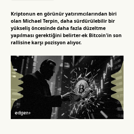
Kriptonun en görünür yatırımcılarından biri
olan Michael Terpin, daha sürdürülebilir bir
yükseliş öncesinde daha fazla düzeltme
yapılması gerektiğini belirter-ek Bitcoin'in son
rallisine karşı pozisyon alıyor.