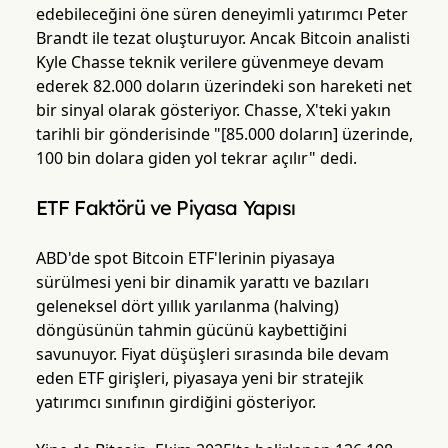
edebileceğini öne süren deneyimli yatırımcı Peter
Brandt ile tezat oluşturuyor. Ancak Bitcoin analisti
Kyle Chasse teknik verilere güvenmeye devam
ederek 82.000 doların üzerindeki son hareketi net
bir sinyal olarak gösteriyor. Chasse, X'teki yakın
tarihli bir gönderisinde "[85.000 doların] üzerinde,
100 bin dolara giden yol tekrar açılır" dedi.
ETF Faktörü ve Piyasa Yapısı
ABD'de spot Bitcoin ETF'lerinin piyasaya
sürülmesi yeni bir dinamik yarattı ve bazıları
geleneksel dört yıllık yarılanma (halving)
döngüsünün tahmin gücünü kaybettiğini
savunuyor. Fiyat düşüşleri sırasında bile devam
eden ETF girişleri, piyasaya yeni bir stratejik
yatırımcı sınıfının girdiğini gösteriyor.